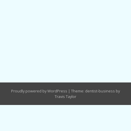
Proudly powered by WordPress
|
Theme: dentist-business by
Travis Taylor