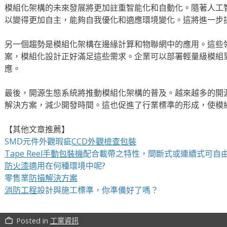
模組化架構的未來發展將更加註重智能化和自動化。隨著人工
以變得更加自主，能夠自我優化和適應環境變化。這將進一步
另一個趨勢是模組化架構在邊緣計算和物聯網中的應用。這些
案，模組化設計正好滿足這些需求。企業可以部署輕量級模組
應。
最後，開源生態系統將推動模組化架構的普及。越來越多的開
解決方案，減少開發時間。這也促進了行業標準的形成，使模
【其他文章推薦】
SMD元件外觀瑕疵
CCD外觀檢查包裝
Tape Reel手動包裝機
配合載帶之特性，間斷式或連續式可自
防火漆
適用在何種環境中呢?
零售業
防損解決方案
消防工程
設計與施工標準，你準備好了嗎？
Posted in
工業資訊
work_outline