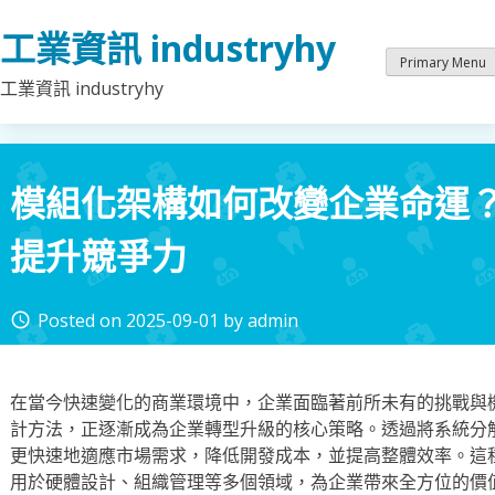
Skip
工業資訊 industryhy
to
content
Primary Menu
工業資訊 industryhy
模組化架構如何改變企業命運
提升競爭力
Posted on
2025-09-01
by
admin
access_time
在當今快速變化的商業環境中，企業面臨著前所未有的挑戰與
計方法，正逐漸成為企業轉型升級的核心策略。透過將系統分
更快速地適應市場需求，降低開發成本，並提高整體效率。這
用於硬體設計、組織管理等多個領域，為企業帶來全方位的價