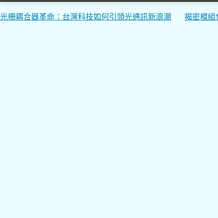
文
光柵耦合器革命：台灣科技如何引領光通訊新浪潮
揭密模組
章
導
覽