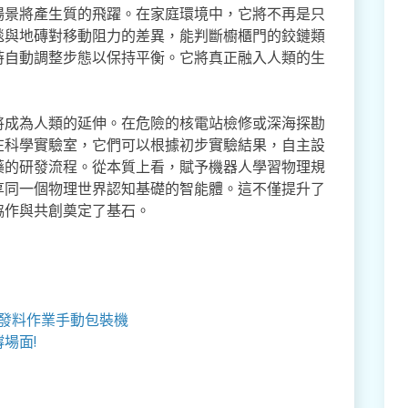
場景將產生質的飛躍。在家庭環境中，它將不再是只
毯與地磚對移動阻力的差異，能判斷櫥櫃門的鉸鏈類
時自動調整步態以保持平衡。它將真正融入人類的生
將成為人類的延伸。在危險的核電站檢修或深海探勘
在科學實驗室，它們可以根據初步實驗結果，自主設
藥的研發流程。從本質上看，賦予機器人學習物理規
享同一個物理世界認知基礎的智能體。這不僅提升了
協作與共創奠定了基石。
,發料作業手動包裝機
場面!