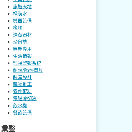
旅遊天地
桶裝水
機器設備
橡膠
清潔器材
滑鼠墊
無塵專用
生活情報
監視警報系統
耐熱/隔熱器具
裝潢設計
購物推車
零件配料
電腦冷卻液
飲水機
餐飲設備
彙整