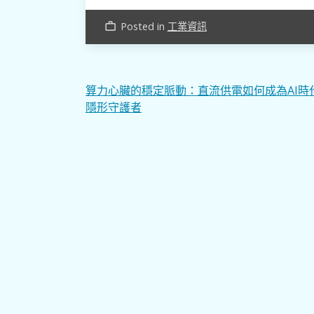
Posted in
工業資訊
work_outline
文
算力心臟的穩定脈動：直流供電如何成為AI時
隱形守護者
章
導
覽