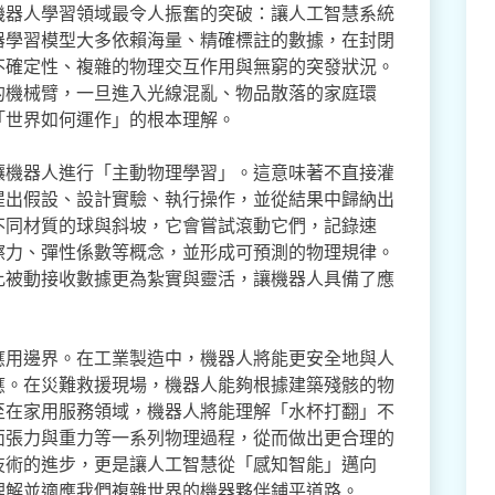
機器人學習領域最令人振奮的突破：讓人工智慧系統
器學習模型大多依賴海量、精確標註的數據，在封閉
不確定性、複雜的物理交互作用與無窮的突發狀況。
的機械臂，一旦進入光線混亂、物品散落的家庭環
「世界如何運作」的根本理解。
讓機器人進行「主動物理學習」。這意味著不直接灌
提出假設、設計實驗、執行操作，並從結果中歸納出
不同材質的球與斜坡，它會嘗試滾動它們，記錄速
擦力、彈性係數等概念，並形成可預測的物理規律。
比被動接收數據更為紮實與靈活，讓機器人具備了應
應用邊界。在工業製造中，機器人將能更安全地與人
應。在災難救援現場，機器人能夠根據建築殘骸的物
至在家用服務領域，機器人將能理解「水杯打翻」不
面張力與重力等一系列物理過程，從而做出更合理的
技術的進步，更是讓人工智慧從「感知智能」邁向
理解並適應我們複雜世界的機器夥伴鋪平道路。