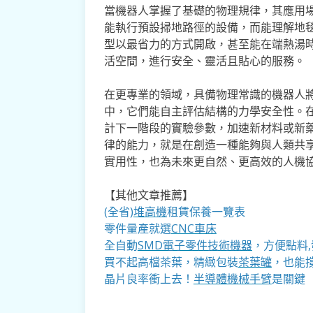
當機器人掌握了基礎的物理規律，其應用
能執行預設掃地路徑的設備，而能理解地
型以最省力的方式開啟，甚至能在端熱湯
活空間，進行安全、靈活且貼心的服務。
在更專業的領域，具備物理常識的機器人
中，它們能自主評估結構的力學安全性。
計下一階段的實驗參數，加速新材料或新
律的能力，就是在創造一種能夠與人類共
實用性，也為未來更自然、更高效的人機
【其他文章推薦】
(全省)
堆高機
租賃保養一覽表
零件量產就選
CNC車床
全自動
SMD電子零件技術機器
，方便點料
買不起高檔茶葉，精緻包裝
茶葉罐
，也能撐
晶片良率衝上去！
半導體機械手臂
是關鍵