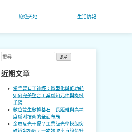
旅遊天地
生活情報
搜
尋
關
近期文章
鍵
字:
當手臂有了神經：微型化與低功耗
如何完美整合工業感知元件與機械
手臂
數位雙生數據基石：長距離與高精
度感測技術的全面布局
金屬反光干擾？工業級光學模組突
破辨識極限，一次讀取率直線攀升