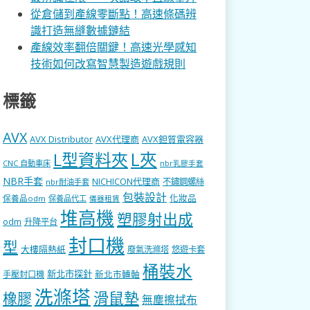
從倉儲到產線零斷點！高速條碼辨
識打造無縫數據鏈結
產線效率翻倍關鍵！高速光學感知
技術如何改寫智慧製造遊戲規則
標籤
AVX
AVX Distributor
AVX代理商
AVX鉭質電容器
L型資料夾
L夾
CNC 自動車床
nbr乳膠手套
NBR手套
NICHICON代理商
不鏽鋼螺絲
nbr耐油手套
包裝設計
化妝品
保養品odm
保養品代工
儀器租賃
堆高機
塑膠射出成
odm
升降平台
封口機
型
大樓隔熱紙
廢氣洗滌塔
悠遊卡套
桶裝水
新北市探針
新北市轉軸
手壓封口機
洗滌塔
滑鼠墊
橡膠
無塵擦拭布