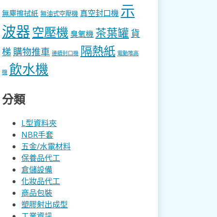
示
真空封口機
無塵擦拭紙
無油式空壓機
波器
空壓機
茶葉罐
貨
臭氧機
隔熱紙
梯
購物推車
連續封口機
電動堆高
飲水機
機
分類
L型資料夾
NBR手套
五金/水電材料
保養品代工
倉儲設備
化妝品代工
商品包裝
塑膠射出成型
工業資訊