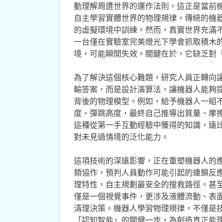
動理解周遭世界的運作法則。這正是當前
自主學習實體世界的物理規律。傳統的機
的虛擬環境中訓練。然而，真實世界充滿
一台僅在實驗室完美燈光下學會抓取積木
境，可能瞬間失效。關鍵在於，它缺乏對
為了解決這個核心難題，研究人員正轉向
輸答案，而是設計演算法，讓機器人能夠
背後的物理模型。例如，給予機器人一組
度、彈跳高度，最終自己推導出質量、摩
這種從第一手互動經驗中獲得的知識，遠
對未見過情境的泛化能力。
這項技術的深遠影響，正在重塑機器人的
類協作，預判人員動作可能引起的連鎖反
理特性，自主規劃最安全的搜救路徑。甚
僅是一個視覺事件，更涉及液體流動、表
清理決策。機器人學習物理規律，不僅是
「認知智能」的關鍵一步，為創造真正能