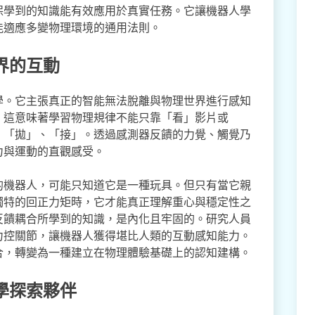
保學到的知識能有效應用於真實任務。它讓機器人學
能適應多變物理環境的通用法則。
界的互動
學。它主張真正的智能無法脫離與物理世界進行感知
，這意味著學習物理規律不能只靠「看」影片或
、「拋」、「接」。透過感測器反饋的力覺、觸覺乃
力與運動的直觀感受。
的機器人，可能只知道它是一種玩具。但只有當它親
獨特的回正力矩時，它才能真正理解重心與穩定性之
反饋耦合所學到的知識，是內化且牢固的。研究人員
力控關節，讓機器人獲得堪比人類的互動感知能力。
合，轉變為一種建立在物理體驗基礎上的認知建構。
學探索夥伴