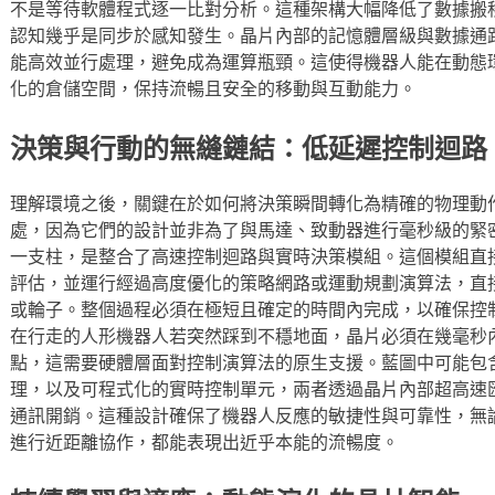
不是等待軟體程式逐一比對分析。這種架構大幅降低了數據搬
認知幾乎是同步於感知發生。晶片內部的記憶體層級與數據通
能高效並行處理，避免成為運算瓶頸。這使得機器人能在動態
化的倉儲空間，保持流暢且安全的移動與互動能力。
決策與行動的無縫鏈結：低延遲控制迴路
理解環境之後，關鍵在於如何將決策瞬間轉化為精確的物理動作
處，因為它們的設計並非為了與馬達、致動器進行毫秒級的緊密
一支柱，是整合了高速控制迴路與實時決策模組。這個模組直
評估，並運行經過高度優化的策略網路或運動規劃演算法，直
或輪子。整個過程必須在極短且確定的時間內完成，以確保控
在行走的人形機器人若突然踩到不穩地面，晶片必須在幾毫秒
點，這需要硬體層面對控制演算法的原生支援。藍圖中可能包
理，以及可程式化的實時控制單元，兩者透過晶片內部超高速
通訊開銷。這種設計確保了機器人反應的敏捷性與可靠性，無
進行近距離協作，都能表現出近乎本能的流暢度。