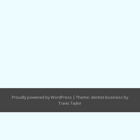
Proudly powered by WordPress
|
Theme: dentist-business by
Travis Taylor