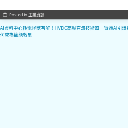
Posted in
工業資訊
work_outline
文
AI資料中心耗電怪獸有解！HVDC高壓直流技術如
實體AI引
何成為節能救星
章
導
覽