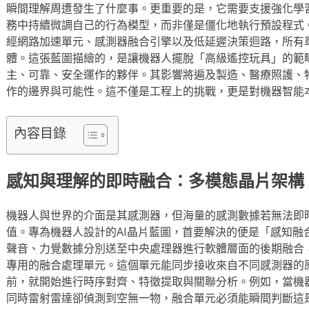
瞬間理解周遭發生了什麼事。更重要的是，它需要支援強化學
務中持續微調自己的行為模型，而非僅是僵化地執行預設程式
經網路加速單元、感測器融合引擎以及低延遲決策迴路，所有
體。這張藍圖描繪的，是讓機器人擺脫「高級遙控玩具」的範
主、可靠、安全運作的夥伴。其影響將遍及製造、醫療照護、
作的邊界與可能性。這不僅是工程上的挑戰，更是對機器智能
內容目錄
感知與理解的即時融合：多模態晶片架構
機器人與世界的介面是其感測器，但海量的感測數據若無法即
值。專為機器人設計的AI晶片藍圖，首要解決的便是「感知融
聲音、力覺數據分別送至中央處理器進行軟體層面的後期融合
專用的融合處理單元。這個單元能同步接收來自不同感測器的
前，就開始進行時序對齊、特徵提取與關聯分析。例如，當機
同時雷射雷達卻偵測到空無一物，融合單元必須能瞬間判斷這