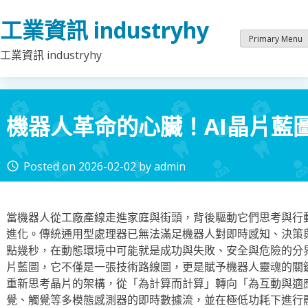
Skip
工業資訊 industryhy
to
content
Primary Menu
工業資訊 industryhy
機器人革命的心臟！AI晶片藍
Posted on
2026-02-02
by
admin
access_time
當機器人從工廠產線走進家庭與街頭，背後驅動它們思考與行
進化。傳統通用型處理器已無法滿足機器人對即時感知、決策
點幾秒，在動態環境中可能就是成功與失敗、安全與危險的分界
片藍圖，它不僅是一張技術路線圖，更是賦予機器人靈魂的關
重新思考晶片的架構，從「為計算而計算」轉向「為互動與適
覺、觸覺等多模態感測器的即時數據流，並在極低功耗下進行