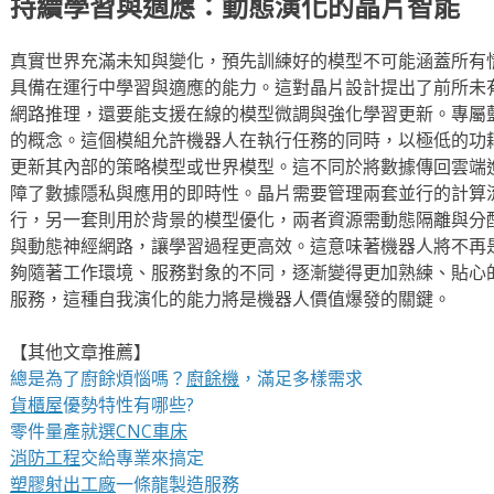
持續學習與適應：動態演化的晶片智能
真實世界充滿未知與變化，預先訓練好的模型不可能涵蓋所有
具備在運行中學習與適應的能力。這對晶片設計提出了前所未
網路推理，還要能支援在線的模型微調與強化學習更新。專屬
的概念。這個模組允許機器人在執行任務的同時，以極低的功
更新其內部的策略模型或世界模型。這不同於將數據傳回雲端
障了數據隱私與應用的即時性。晶片需要管理兩套並行的計算
行，另一套則用於背景的模型優化，兩者資源需動態隔離與分
與動態神經網路，讓學習過程更高效。這意味著機器人將不再
夠隨著工作環境、服務對象的不同，逐漸變得更加熟練、貼心
服務，這種自我演化的能力將是機器人價值爆發的關鍵。
【其他文章推薦】
總是為了廚餘煩惱嗎？
廚餘機
，滿足多樣需求
貨櫃屋
優勢特性有哪些?
零件量產就選
CNC車床
消防工程
交給專業來搞定
塑膠射出工廠
一條龍製造服務