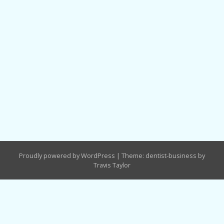
Proudly powered by WordPress
|
Theme: dentist-business by
Travis Taylor