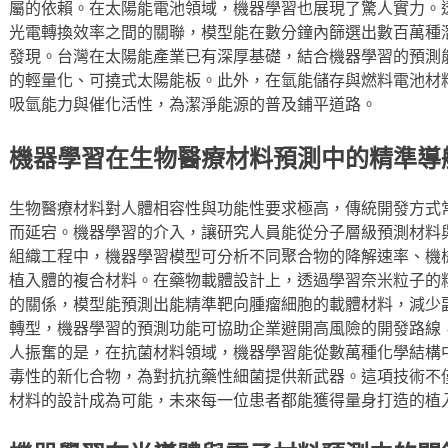
屬的依賴。在太陽能電池領域，機器學習也展現了驚人實力。
光電轉換效率之間的關聯，模型能在數分鐘內篩選出數百萬種
發現。台灣在太陽能產業已有深厚基礎，結合機器學習的預測
的輕量化、可撓式太陽能板。此外，在氫能儲存與燃料電池材
吸氫能力與催化活性，為潔淨能源的普及鋪平道路。
機器學習在生物醫療材料預測中的精準導
生物醫療材料對人體相容性與功能性要求極高，傳統開發方式
而延宕。機器學習的介入，讓研究人員能從分子層級預測材料
組織工程中，機器學習模型可分析不同聚合物的降解速率、機
植入體的複合材料。在藥物載體設計上，透過學習奈米粒子的
的關係，模型能預測出能精準靶向腫瘤細胞的載體材料，減少
轉型，機器學習的預測功能可協助企業避開高風險的開發路線
人振奮的是，在抗菌材料領域，機器學習能從數萬種化學結構
毒性的新化合物，為對抗抗藥性細菌提供新武器。這項技術不
材料的設計成為可能，未來每一位患者都能獲得量身打造的植