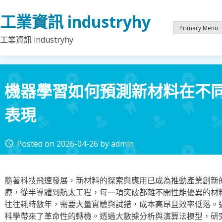
Skip
工業資訊 industryhy
to
content
Primary Menu
工業資訊 industryhy
機器學習如何預測新材料在不
表現
Posted on
2026-04-26
by
admin
access_time
隨著科技飛速發展，新材料的探索與應用已成為推動產業創新
療，從半導體到航太工程，每一項突破都離不開性能優異的材
往往耗時數年，需要大量實驗與試錯，成本高昂且效率低落。
科學帶來了革命性的轉機。透過大數據分析與演算法模型，研