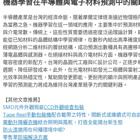
機器學習在半導體與電子材料預測中的關
半導體產業是台灣的經濟命脈，隨著摩爾定律逐漸逼近物理極
為當務之急。機器學習在這一領域的應用，主要集中於預測材
與介電常數。傳統上，這些性質需要透過密度泛函理論計算，
能從已知材料的晶體結構中學習規律，在數秒內給出高準確度
經網路分析二維材料的層狀結構，成功預測出數種具有高遷移
薄電晶體與感測器。在絕緣材料與高介電材料方面，機器學習
電容密度的新配方。台灣的晶圓代工廠與IC設計公司，正逐步
週期，降低研發成本。此外，在光電材料如發光二極體與雷射
光效率與熱穩定性，幫助開發更節能、更耐用的顯示與照明產
學習的預測能力將成為維持台灣產業競爭力的關鍵利器。
【其他文章推薦】
SMD元件外觀瑕疵
CCD外觀檢查包裝
Tape Reel手動包裝機
配合載帶之特性，間斷式或連續式可自
電動升降曬衣機
結合照明與風乾，打造全能陽台新生態
防火漆
適用在何種環境中呢?
零售業
防損解決方案