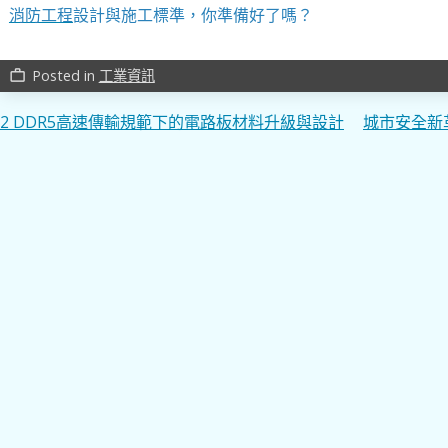
消防工程
設計與施工標準，你準備好了嗎？
Posted in
工業資訊
work_outline
文
2 DDR5高速傳輸規範下的電路板材料升級與設計
城市安全新
章
導
覽