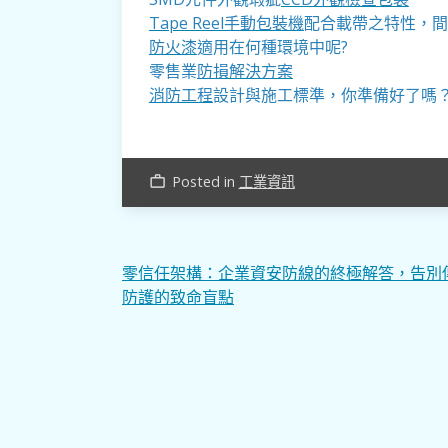
Tape Reel手動包裝機
配合載帶之特性，間
防火漆
適用在何種環境中呢?
零售業
防損解決方案
消防工程
設計與施工標準，你準備好了嗎
Posted in
工業資訊
work_outline
文
零信任架構：企業資安防線的終極解答，告別
防護的致命盲點
章
導
覽