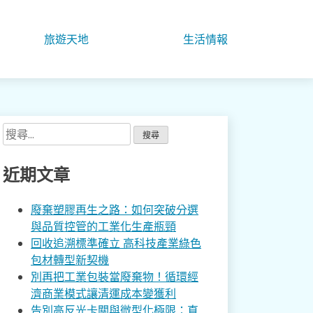
旅遊天地
生活情報
搜
尋
關
近期文章
鍵
字:
廢棄塑膠再生之路：如何突破分選
與品質控管的工業化生產瓶頸
回收追溯標準確立 高科技產業綠色
包材轉型新契機
別再把工業包裝當廢棄物！循環經
濟商業模式讓清運成本變獲利
告別高反光卡關與微型化極限：直