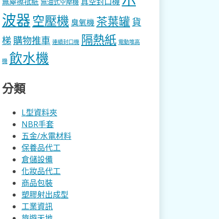
真空封口機
無塵擦拭紙
無油式空壓機
波器
空壓機
茶葉罐
貨
臭氧機
隔熱紙
梯
購物推車
連續封口機
電動堆高
飲水機
機
分類
L型資料夾
NBR手套
五金/水電材料
保養品代工
倉儲設備
化妝品代工
商品包裝
塑膠射出成型
工業資訊
旅遊天地