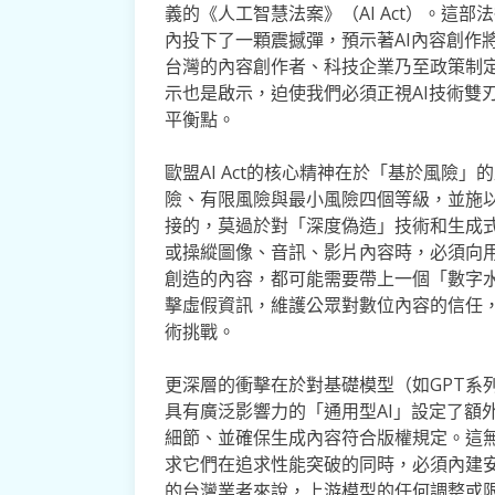
義的《人工智慧法案》（AI Act）。這
內投下了一顆震撼彈，預示著AI內容創作
台灣的內容創作者、科技企業乃至政策制
示也是啟示，迫使我們必須正視AI技術雙
平衡點。
歐盟AI Act的核心精神在於「基於風險
險、有限風險與最小風險四個等級，並施
接的，莫過於對「深度偽造」技術和生成式
或操縱圖像、音訊、影片內容時，必須向用
創造的內容，都可能需要帶上一個「數字
擊虛假資訊，維護公眾對數位內容的信任
術挑戰。
更深層的衝擊在於對基礎模型（如GPT系列、Sta
具有廣泛影響力的「通用型AI」設定了額
細節、並確保生成內容符合版權規定。這
求它們在追求性能突破的同時，必須內建
的台灣業者來說，上游模型的任何調整或