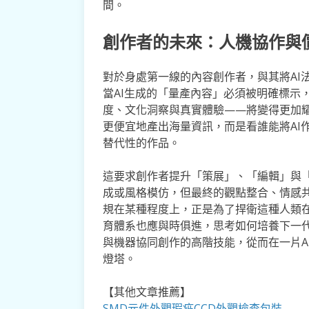
間。
創作者的未來：人機協作與
對於身處第一線的內容創作者，與其將AI
當AI生成的「量產內容」必須被明確標示
度、文化洞察與真實體驗——將變得更加
更便宜地產出海量資訊，而是看誰能將AI
替代性的作品。
這要求創作者提升「策展」、「編輯」與「
成或風格模仿，但最終的觀點整合、情感
規在某種程度上，正是為了捍衛這種人類
育體系也應與時俱進，思考如何培養下一代
與機器協同創作的高階技能，從而在一片A
燈塔。
【其他文章推薦】
SMD元件外觀瑕疵
CCD外觀檢查包裝