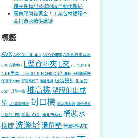
接零件標記技術開啟自動化新局
廢棄膠膜變黃金！工業包材循環革
命打造永續供應鏈
標籤
AVX
AVX Distributor
AVX代理商
AVX鉭質電容器
L型資料夾
L夾
CNC 自動車床
nbr乳膠手套
NBR手套
NICHICON代理商
不鏽鋼螺絲
nbr耐油手套
包裝設計
化妝品
保養品odm
保養品代工
儀器租賃
堆高機
塑膠射出成
odm
升降平台
封口機
型
大樓隔熱紙
廢氣洗滌塔
悠遊卡套
桶裝水
新北市探針
新北市轉軸
手壓封口機
洗滌塔
滑鼠墊
橡膠
無塵擦拭布
示