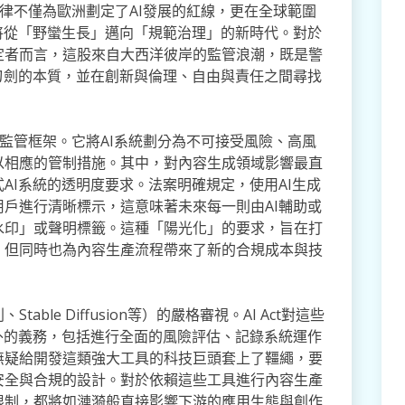
部法律不僅為歐洲劃定了AI發展的紅線，更在全球範圍
將從「野蠻生長」邁向「規範治理」的新時代。對於
定者而言，這股來自大西洋彼岸的監管浪潮，既是警
刃劍的本質，並在創新與倫理、自由與責任之間尋找
」的監管框架。它將AI系統劃分為不可接受風險、高風
以相應的管制措施。其中，對內容生成領域影響最直
AI系統的透明度要求。法案明確規定，使用AI生成
戶進行清晰標示，這意味著未來每一則由AI輔助或
水印」或聲明標籤。這種「陽光化」的要求，旨在打
，但同時也為內容生產流程帶來了新的合規成本與技
ble Diffusion等）的嚴格審視。AI Act對這些
外的義務，包括進行全面的風險評估、記錄系統運作
無疑給開發這類強大工具的科技巨頭套上了韁繩，要
安全與合規的設計。對於依賴這些工具進行內容生產
限制，都將如漣漪般直接影響下游的應用生態與創作