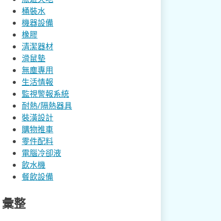
桶裝水
機器設備
橡膠
清潔器材
滑鼠墊
無塵專用
生活情報
監視警報系統
耐熱/隔熱器具
裝潢設計
購物推車
零件配料
電腦冷卻液
飲水機
餐飲設備
彙整