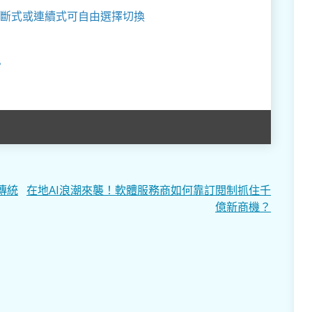
斷式或連續式可自由選擇切換
？
傳統
在地AI浪潮來襲！軟體服務商如何靠訂閱制抓住千
億新商機？