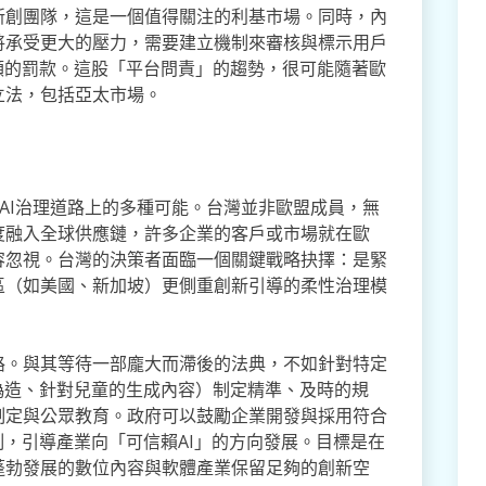
新創團隊，這是一個值得關注的利基市場。同時，內
將承受更大的壓力，需要建立機制來審核與標示用戶
額的罰款。這股「平台問責」的趨勢，很可能隨著歐
立法，包括亞太市場。
灣在AI治理道路上的多種可能。台灣並非歐盟成員，無
度融入全球供應鏈，許多企業的客戶或市場就在歐
容忽視。台灣的決策者面臨一個關鍵戰略抉擇：是緊
區（如美國、新加坡）更側重創新引導的柔性治理模
路。與其等待一部龐大而滯後的法典，不如針對特定
偽造、針對兒童的生成內容）制定精準、及時的規
制定與公眾教育。政府可以鼓勵企業開發與採用符合
制，引導產業向「可信賴AI」的方向發展。目標是在
蓬勃發展的數位內容與軟體產業保留足夠的創新空