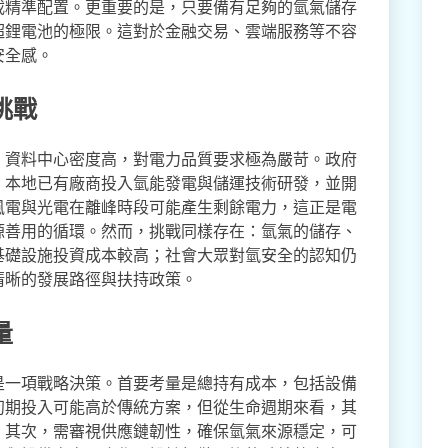
載精準配置。更重要的是，只要備有足夠的氫氣儲存
超鋰電池的極限。這對於金融交易、雲端服務等不容
安全感。
挑戰
，資料中心密度高，對電力品質要求極為嚴苛。政府
。本地已有廠商投入氫能發電與儲運技術研發，並開
風電與光電在離峰時段可能產生剩餘電力，這正是電
源善用的循環。然而，挑戰同樣存在：氫氣的儲存、
基礎設施投資成本較高；社會大眾對氫安全的認知仍
清晰的發展路徑與扶持政策。
量
是一項戰略決策。首要考量是總持有成本，包括設備
初期投入可能高於傳統方案，但從生命週期來看，其
。其次，需審視供應鏈韌性，確保氫氣來源穩定，可