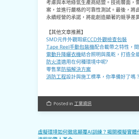
考慮與本地綠氫生產商結盟。技術層面，
案，並進行嚴格的可靠性測試。最後，將
永續經營的承諾，將能創造顯著的競爭差
【其他文章推薦】
SMD元件外觀瑕疵
CCD外觀檢查包裝
Tape Reel手動包裝機
配合載帶之特性，間
電動升降曬衣機
結合照明與風乾，打造全
防火漆
適用在何種環境中呢?
零售業
防損解決方案
消防工程
設計與施工標準，你準備好了嗎
Posted in
工業資訊
work_outline
文
虛擬環境如何徹底顛覆AI訓練？揭開模擬實體