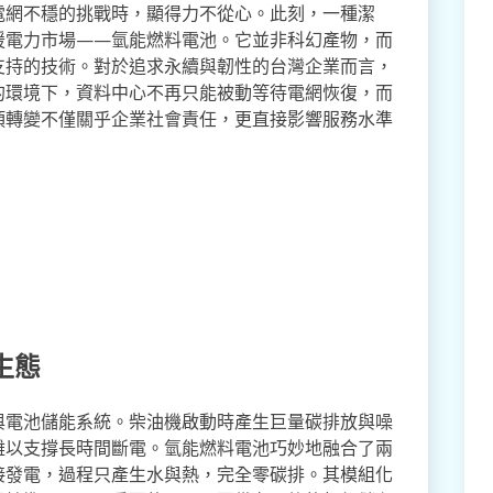
電網不穩的挑戰時，顯得力不從心。此刻，一種潔
援電力市場——氫能燃料電池。它並非科幻產物，而
支持的技術。對於追求永續與韌性的台灣企業而言，
的環境下，資料中心不再只能被動等待電網恢復，而
項轉變不僅關乎企業社會責任，更直接影響服務水準
生態
與電池儲能系統。柴油機啟動時產生巨量碳排放與噪
難以支撐長時間斷電。氫能燃料電池巧妙地融合了兩
接發電，過程只產生水與熱，完全零碳排。其模組化