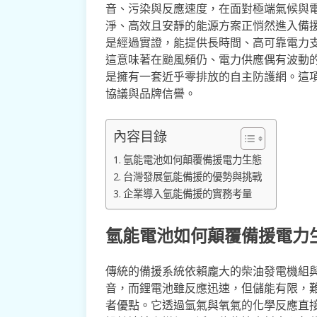
音、污染與反應速度，在面對極端氣候與
淨、高效且安靜的能源方案正悄然進入備
是經過實證，能提供長時間、高可靠電力
這意味著在颱風頻仍、電力供應偶有波動
是擁有一套近乎零排放的自主防護網。這
協議與品牌信譽。
內容目錄
氫能電池如何顛覆備援電力生態
台灣發展氫能備援的優勢與挑戰
企業導入氫能備援的實務考量
氫能電池如何顛覆備援電力
傳統的備援系統依賴龐大的柴油發電機組
音，而鋰電池雖反應迅速，但儲能有限，
者優點。它透過氫氣與氧氣的化學反應直