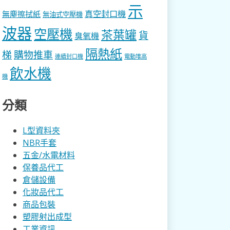
示
真空封口機
無塵擦拭紙
無油式空壓機
波器
空壓機
茶葉罐
貨
臭氧機
隔熱紙
梯
購物推車
連續封口機
電動堆高
飲水機
機
分類
L型資料夾
NBR手套
五金/水電材料
保養品代工
倉儲設備
化妝品代工
商品包裝
塑膠射出成型
工業資訊