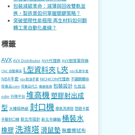
包裝減碳革命：減薄與回收雙軌並
進，製造業如何掌握關鍵策略？
突破塑膠性能極限 再生材料如何翻
轉工業自動化產線？
標籤
AVX
AVX Distributor
AVX代理商
AVX鉭質電容器
L型資料夾
L夾
CNC 自動車床
nbr乳膠手套
NBR手套
NICHICON代理商
不鏽鋼螺絲
nbr耐油手套
包裝設計
化妝品
保養品odm
保養品代工
儀器租賃
堆高機
塑膠射出成
odm
升降平台
封口機
型
大樓隔熱紙
廢氣洗滌塔
悠遊卡套
桶裝水
新北市探針
新北市轉軸
手壓封口機
洗滌塔
滑鼠墊
橡膠
無塵擦拭布