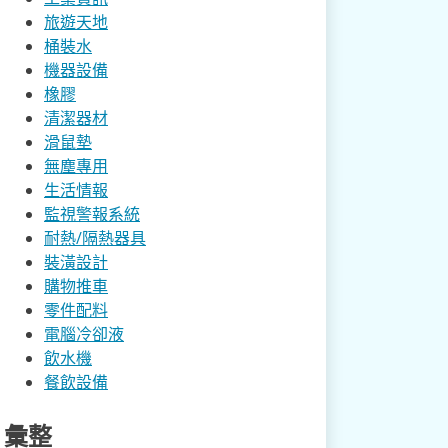
旅遊天地
桶裝水
機器設備
橡膠
清潔器材
滑鼠墊
無塵專用
生活情報
監視警報系統
耐熱/隔熱器具
裝潢設計
購物推車
零件配料
電腦冷卻液
飲水機
餐飲設備
彙整