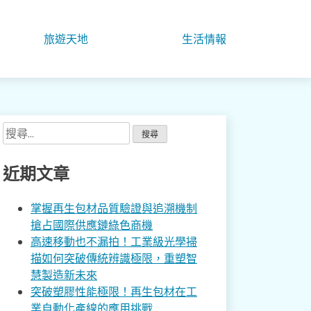
旅遊天地
生活情報
搜
尋
關
近期文章
鍵
字:
掌握再生包材品質驗證與追溯機制
搶占國際供應鏈綠色商機
高速移動也不漏拍！工業級光學掃
描如何突破傳統辨識極限，重塑智
慧製造新未來
突破塑膠性能極限！再生包材在工
業自動化產線的應用挑戰