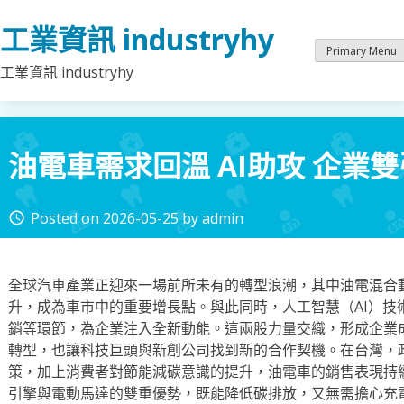
Skip
工業資訊 industryhy
to
content
Primary Menu
工業資訊 industryhy
油電車需求回溫 AI助攻 企業
Posted on
2026-05-25
by
admin
access_time
全球汽車產業正迎來一場前所未有的轉型浪潮，其中油電混合
升，成為車市中的重要增長點。與此同時，人工智慧（AI）技
銷等環節，為企業注入全新動能。這兩股力量交織，形成企業
轉型，也讓科技巨頭與新創公司找到新的合作契機。在台灣，
策，加上消費者對節能減碳意識的提升，油電車的銷售表現持
引擎與電動馬達的雙重優勢，既能降低碳排放，又無需擔心充