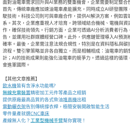
面對油電車需求回升與AI業務的雙重機會，企業需要制定整合
首先，傳統車廠應加速油電車產能擴充，同時成立AI研發團隊
駛技術。科技公司則可與車廠合作，提供AI解決方案，例如雲
系。其次，企業應重視人才培育，跨領域結合機械、電機與資
作，確保技術領先。行銷方面，企業可透過AI分析消費者行為
告，並運用社群媒體經營口碑。此外，供應鏈管理導入AI預測
確率。最後，企業需注意法規合規性，特別是在資料隱私與碳
流程。雙引擎策略並非各自獨立，而是相輔相成：油電車的銷售
計；AI的技術成果則能強化油電車的競爭力。透過這樣的循環
會進軍國際。
【其他文章推薦】
飲水機
皆有含淨水功能嗎?
無線充電裝
置
精密加工元件等產品之經銷
提供原廠最高品質的各式柴油
堆高機
出租
電動曬衣架
告別傳統撐衣桿，極簡安裝開啟智能生活
零件量產就選
CNC車床
產線無人化？
工業型機械手臂
幫你實現！