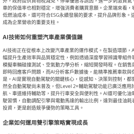
外，政府提供貨物稅減免、停車優惠等誘因，進一步刺激買氣
車的保值率也相對穩定，增強消費者購買意願。企業端來看，
低燃油成本，還可符合ESG永續發展的要求，提升品牌形象。
成為企業營收的重要支柱。
AI技術如何重塑汽車產業價值鏈
AI技術正在從根本上改變汽車產業的運作模式。在製造環節，
幅提升生產效率與品質穩定性，例如透過深度學習辨識零組件瑕
模擬車輛碰撞測試、空氣動力學分析，縮短開發時程。在銷售
即時回應客戶問題，而AI分析客戶數據後，能精準推薦車款與
是，AI是實現自動駕駛的關鍵核心，從感知、決策到控制，都
然全自動駕駛尚未普及，但Level 2+輔助駕駛功能已廣泛應
航、車道維持輔助等，提升行車安全與便利性。AI還可優化油
駛習慣，自動調配引擎與電動馬達的輸出比例，達到最佳油耗表
投資，更是創造競爭優勢的策略工具。
企業如何運用雙引擎策略實現成長