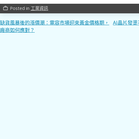
Posted in
工業資訊
work_outline
文
缺貨風暴後的漲價潮：電容市場迎來黃金價格期，
AI晶片發
廠商如何應對？
章
導
覽