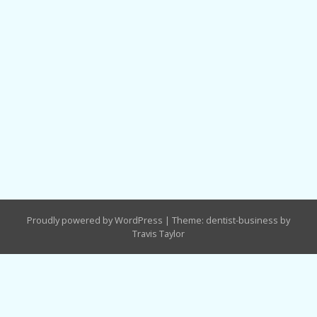
Proudly powered by WordPress
|
Theme: dentist-business by
Travis Taylor