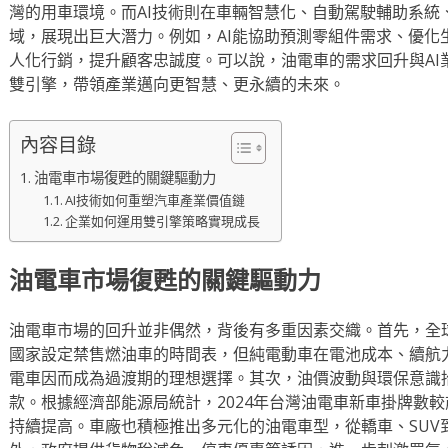
灣的用車環境。而AI技術則在車輛智慧化、自動駕駛輔助系統
域，展現出巨大潛力。例如，AI能協助預測零組件需求、優化
人化行銷，提升顧客忠誠度。可以說，油電車的需求回升與AI
雙引擎，帶領產業邁向更智慧、更永續的未來。
內容目錄
油電車市場復甦的關鍵驅動力
AI技術如何重塑汽車產業價值鏈
企業如何運用雙引擎策略實現成長
油電車市場復甦的關鍵驅動力
油電車市場的回升並非偶然，背後有多重因素交織。首先，全
國家設定禁售燃油車的時間表，但純電動車在電池成本、續航
電車因而成為過渡期的理想選擇。其次，油價波動與環保意識
款。根據經濟部能源局統計，2024年台灣油電車新車掛牌數
持續提高。車廠也積極推出多元化的油電車型，從轎車、SUV