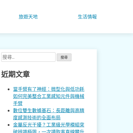
旅遊天地
生活情報
搜
尋
關
近期文章
鍵
字:
當手臂有了神經：微型化與低功耗
如何完美整合工業感知元件與機械
手臂
數位雙生數據基石：長距離與高精
度感測技術的全面布局
金屬反光干擾？工業級光學模組突
破辨識極限，一次讀取率直線攀升