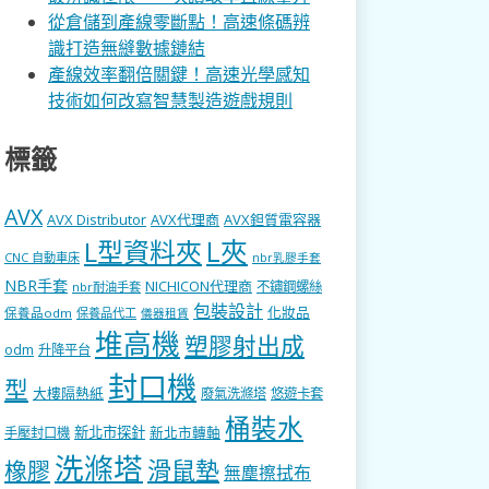
從倉儲到產線零斷點！高速條碼辨
識打造無縫數據鏈結
產線效率翻倍關鍵！高速光學感知
技術如何改寫智慧製造遊戲規則
標籤
AVX
AVX Distributor
AVX代理商
AVX鉭質電容器
L型資料夾
L夾
CNC 自動車床
nbr乳膠手套
NBR手套
NICHICON代理商
不鏽鋼螺絲
nbr耐油手套
包裝設計
化妝品
保養品odm
保養品代工
儀器租賃
堆高機
塑膠射出成
odm
升降平台
封口機
型
大樓隔熱紙
廢氣洗滌塔
悠遊卡套
桶裝水
新北市探針
新北市轉軸
手壓封口機
洗滌塔
滑鼠墊
橡膠
無塵擦拭布