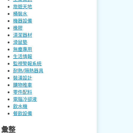
旅遊天地
桶裝水
機器設備
橡膠
清潔器材
滑鼠墊
無塵專用
生活情報
監視警報系統
耐熱/隔熱器具
裝潢設計
購物推車
零件配料
電腦冷卻液
飲水機
餐飲設備
彙整