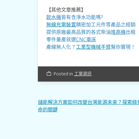
【其他文章推薦】
飲水機
皆有含淨水功能嗎?
無線充電裝
置
精密加工元件等產品之經銷
提供原廠最高品質的各式柴油
堆高機
出租
零件量產就選
CNC車床
產線無人化？
工業型機械手臂
幫你實現！
Posted in
工業資訊
work_outline
文
儲能解決方案如何改變台灣能源未來？探索綠
命的關鍵
章
導
覽