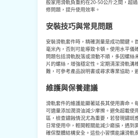
般家用滑軌負重約在20-50公斤之間，
修問題，提升使用效率。
安裝技巧與常見問題
安裝滑軌套件時，精確測量是成功關鍵。
毫米內，否則可能導致卡頓。使用水平儀
問題包括滑軌脫落或滑動不順，多因螺絲
片的螺絲，增強穩定性。定期清潔滑軌溝
難，可參考產品說明書或尋求專業協助，
維護與保養建議
滑軌套件的維護能顯著延長其使用壽命。
可適量添加潤滑油減少摩擦。避免超載使
區，檢查鏽蝕情況尤為重要，若發現鏽斑
日常使用中，輕開輕關能減少磨損，遇到
確保整體結構安全。這些小習慣能讓滑軌