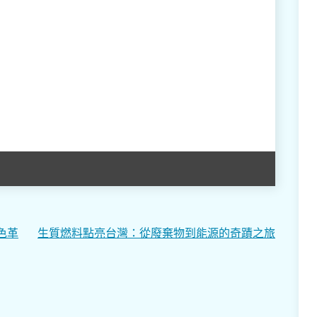
色革
生質燃料點亮台灣：從廢棄物到能源的奇蹟之旅