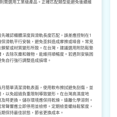
超過則需選用工業級產品。正確匹配類型能避免後續維
首先確認櫃體深度與滑軌長度匹配，誤差應控制在1
確保滑軌平行安裝，避免歪斜造成摩擦或噪音。常見
未鎖緊或材質變形所致。在台灣，建議選用附防鬆墊
槽，去除灰塵和雜物，能維持順暢度。若遇到安裝困
避免自行強行調整造成損壞。
每月簡單清潔滑軌表面，使用軟布擦拭避免刮傷，並
用，以免超過負重限制導致變形。在台灣高濕度地
應及時更換。儲存環境應保持乾燥，遠離化學溶劑。
異常聲響應立即停用並檢修。定期檢查螺絲鬆緊度，
長期保持最佳狀態，節省更換成本。