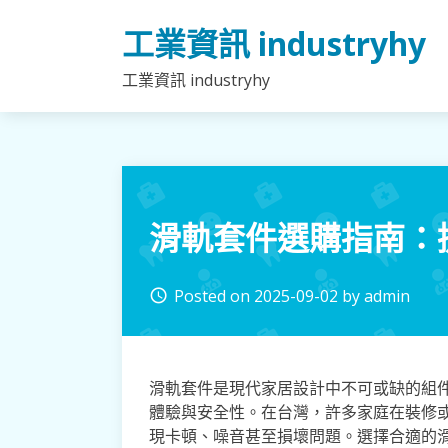
Skip
工業資訊 industryhy
to
content
工業資訊 industryhy
滑軌套件選購指南：
Posted on
2025-09-02
by
admin
access_time
滑軌套件是現代家居設計中不可或缺的組
體驗與安全性。在台灣，許多家庭在裝修或
現卡頓、噪音甚至損壞問題。選擇合適的