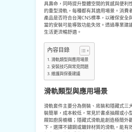
具壽命，同時提升整體空間的質感與便利
的重型滑軌，每種都有其適用場景。消費
產品是否符合台灣CNS標準，以確保安全
當的安裝可能導致功能失效。透過專業建
生活更流暢舒適。
內容目錄
滑軌類型與應用場景
安裝技巧與常見問題
維護與保養建議
滑軌類型與應用場景
滑軌套件主要分為側裝、底裝和隱藏式三
裝簡單，成本較低，常見於書桌抽屜或小
屜如廚房櫥櫃；隱藏式滑軌能創造極簡外
下，選擇不鏽鋼或鍍鋅材質的滑軌，能有