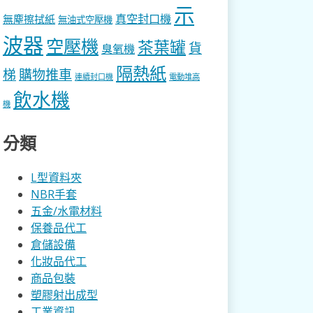
示
真空封口機
無塵擦拭紙
無油式空壓機
波器
空壓機
茶葉罐
貨
臭氧機
隔熱紙
梯
購物推車
連續封口機
電動堆高
飲水機
機
分類
L型資料夾
NBR手套
五金/水電材料
保養品代工
倉儲設備
化妝品代工
商品包裝
塑膠射出成型
工業資訊