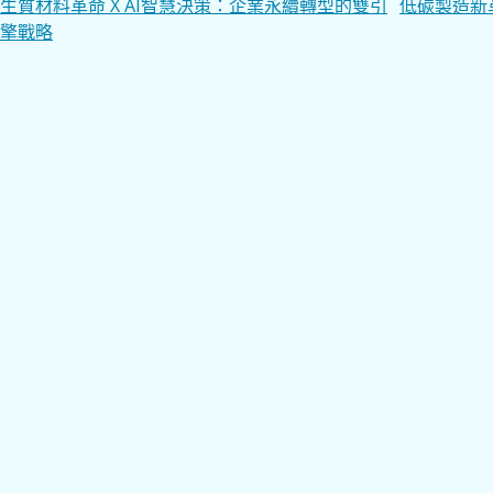
文
生質材料革命 X AI智慧決策：企業永續轉型的雙引
低碳製造新
擎戰略
章
導
覽