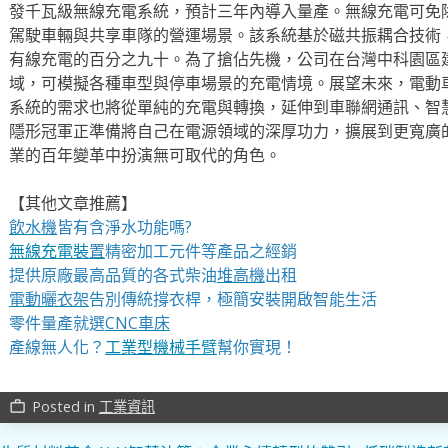
發千瓦級無線充電系統，預計三年內導入量產。無線充電可免
駕駛車輛與共享車隊的營運場景。該系統基於磁共振耦合技術
有線充電的百分之九十。為了搶佔先機，公司在台灣中科園區
域，可模擬各種車型與停車場景的充電情境。展望未來，電動
系統的需求也將從單純的充電與轉換，延伸到車聯網通訊、智
隱形冠軍正準備將自己在電源領域的深厚功力，擴展到更寬廣
業的百年變革中扮演無可取代的角色。
【其他文章推薦】
飲水機
皆有含淨水功能嗎?
無線充電裝
置
精密加工元件等產品之經銷
提供原廠最高品質的各式柴油
堆高機
出租
電動曬衣架
告別傳統撐衣桿，極簡安裝開啟智能生活
零件量產就選
CNC車床
產線無人化？
工業型機械手臂
幫你實現！
Posted in
工業資訊
work_outline