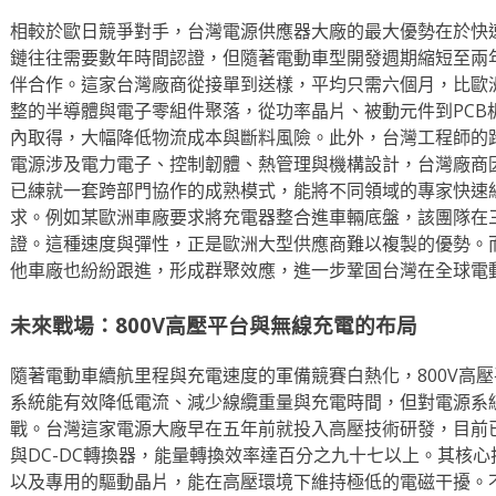
相較於歐日競爭對手，台灣電源供應器大廠的最大優勢在於快
鏈往往需要數年時間認證，但隨著電動車型開發週期縮短至兩
伴合作。這家台灣廠商從接單到送樣，平均只需六個月，比歐
整的半導體與電子零組件聚落，從功率晶片、被動元件到PCB
內取得，大幅降低物流成本與斷料風險。此外，台灣工程師的
電源涉及電力電子、控制韌體、熱管理與機構設計，台灣廠商
已練就一套跨部門協作的成熟模式，能將不同領域的專家快速
求。例如某歐洲車廠要求將充電器整合進車輛底盤，該團隊在
證。這種速度與彈性，正是歐洲大型供應商難以複製的優勢。
他車廠也紛紛跟進，形成群聚效應，進一步鞏固台灣在全球電
未來戰場：800V高壓平台與無線充電的布局
隨著電動車續航里程與充電速度的軍備競賽白熱化，800V高
系統能有效降低電流、減少線纜重量與充電時間，但對電源系
戰。台灣這家電源大廠早在五年前就投入高壓技術研發，目前已
與DC-DC轉換器，能量轉換效率達百分之九十七以上。其核
以及專用的驅動晶片，能在高壓環境下維持極低的電磁干擾。