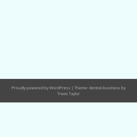
Proudly powered by WordPress
|
Theme: dentist-business by
Travis Taylor