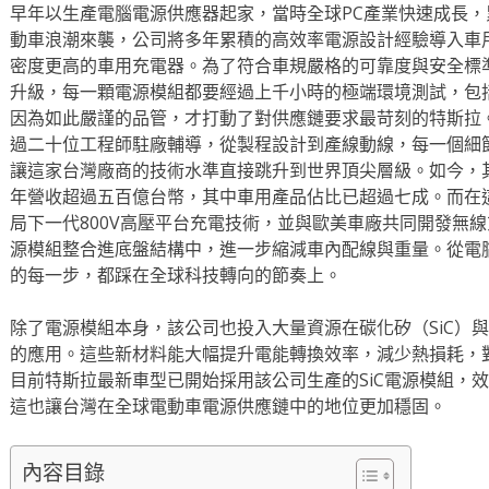
早年以生產電腦電源供應器起家，當時全球PC產業快速成長
動車浪潮來襲，公司將多年累積的高效率電源設計經驗導入車
密度更高的車用充電器。為了符合車規嚴格的可靠度與安全標
升級，每一顆電源模組都要經過上千小時的極端環境測試，包
因為如此嚴謹的品管，才打動了對供應鏈要求最苛刻的特斯拉
過二十位工程師駐廠輔導，從製程設計到產線動線，每一個細
讓這家台灣廠商的技術水準直接跳升到世界頂尖層級。如今，
年營收超過五百億台幣，其中車用產品佔比已超過七成。而在
局下一代800V高壓平台充電技術，並與歐美車廠共同開發無
源模組整合進底盤結構中，進一步縮減車內配線與重量。從電
的每一步，都踩在全球科技轉向的節奏上。
除了電源模組本身，該公司也投入大量資源在碳化矽（SiC）與
的應用。這些新材料能大幅提升電能轉換效率，減少熱損耗，
目前特斯拉最新車型已開始採用該公司生產的SiC電源模組，
這也讓台灣在全球電動車電源供應鏈中的地位更加穩固。
內容目錄