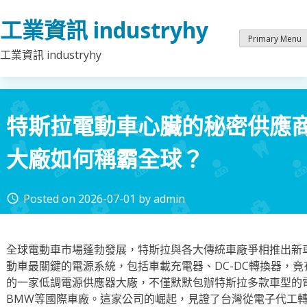
Skip
工業資訊 industryhy
to
content
Primary Menu
工業資訊 industryhy
特斯拉電動車心臟的秘密供應
大廠如何稱霸全球？
Posted on
2026-07-01
by
admin
access_time
全球電動車市場蓬勃發展，特斯拉與各大傳統車廠爭相推出新
動車最關鍵的電源系統，包括車載充電器、DC-DC轉換器，
的一家低調電源供應器大廠，不僅默默包辦特斯拉多款車型的
BMW等國際車廠。這家公司的崛起，見證了台灣從電子代工