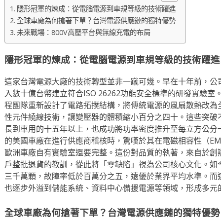
隱形冠軍的煉成：從電腦電源到車規等級的技術躍進
全球車廠為何搶著下單？台灣電源供應鏈的獨特優勢
未來戰場：800V高壓平台與無線充電的布局
隱形冠軍的煉成：從電腦電源到車規等級的技術躍進
這家台灣電源大廠的技術轉型並非一蹴可幾。早在十年前，公
入數十億台幣建立符合ISO 26262功能安全標準的研發實驗
程團隊重新設計了電路拓撲結構，將傳統電源的風扇散熱改為
性元件繞線技術，讓變壓器的體積縮小百分之四十。這些突破
長到車用的十五年以上，也成功將功率密度推升至每立方公分
的美國車廠在進行供應商稽核時，驚嘆於其在電磁相容性（E
歐洲車廠自有實驗室還要完整。這份對品質的執著，來自於創
戶整批退貨的教訓，從此將「零缺陷」視為公司核心文化。如
三千萬顆，故障率低於百萬分之五，遠優於業界平均水準。而
也逐步外溢到儲能系統、資料中心備援電源等領域，形成多元
全球車廠為何搶著下單？台灣電源供應鏈的獨特優勢