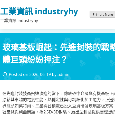
Skip
工業資訊 industryhy
to
content
Primary Menu
工業資訊 industryhy
玻璃基板崛起：先進封裝的戰
體巨頭紛紛押注？
Posted on
2026-06-19
by
admin
access_time
在先進封裝技術飛速演進的當下，傳統矽中介層與有機基板正
憑藉其卓越的電氣性能、熱穩定性與可精細化加工能力，正迅
界龍頭如英特爾、三星與台積電已投入巨資研發玻璃基板方案
號衰減與翹曲問題，為2.5D/3D封裝、扇出型封裝提供更理