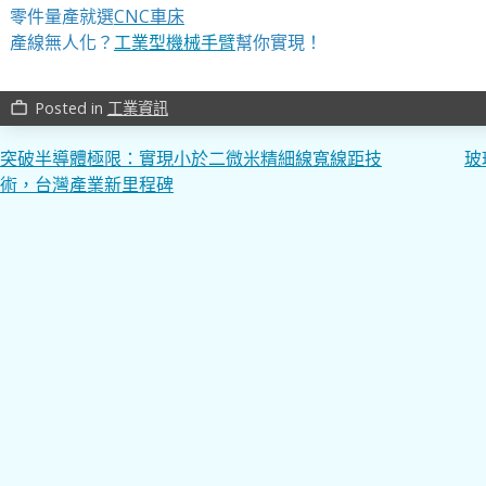
零件量產就選
CNC車床
產線無人化？
工業型機械手臂
幫你實現！
Posted in
工業資訊
work_outline
文
突破半導體極限：實現小於二微米精細線寬線距技
玻
術，台灣產業新里程碑
章
導
覽