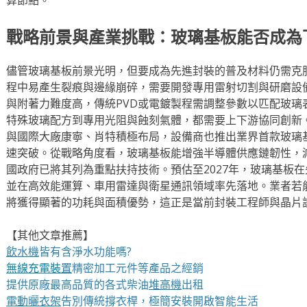
戰略前景與產業挑戰：玻璃基板能否成為
儘管玻璃基板前景光明，但要成為先進封裝的普及材料仍需克
程中易產生裂痕與邊緣崩碎，需要開發專用雷射切割與研磨設
與附著力難度高，傳統PVD或電鍍製程需調整參數以匹配玻璃
特殊玻璃配方到專用光阻與蝕刻氣體，都需要上下游協同創新
與國際大廠康寧、肖特積極布局，設備商也推出業界首款玻璃
速突破。從戰略角度看，玻璃基板能增強半導體供應鏈韌性，
國政府已將其列為重點扶持技術。預估至2027年，玻璃基板在
並在高效能運算、車用雷達與衛星通訊領域率先落地。業者若
將獲得顯著的功耗與面積優勢，這正是當前封裝工程師與晶片
【其他文章推薦】
飲水機
皆有含淨水功能嗎?
無線充電裝
置
精密加工元件等產品之經銷
提供原廠最高品質的各式柴油
堆高機
出租
電動曬衣架
告別傳統撐衣桿，極簡安裝開啟智能生活