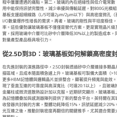
程中屢屢遭遇的痛點。第二，玻璃的內在絕緣性與低介電常數（
用中能保持訊號完整性，減少串擾與傳輸延遲，對800G光模
基板支援超細線路（L/S可達2μm/2μm以下）與高密度微孔（
I/O數量爆炸性增長的需求。再者，玻璃的剛性與平坦度極佳
率。這些優勢讓玻璃基板不僅僅是替代方案，更是實現晶片級
實，採用玻璃中介層可比矽中介層降低30%以上的製造成本，
對量產型產品極具吸引力。
從2.5D到3D：玻璃基板如何解鎖高密度
在先進封裝的演進路徑中，2.5D封裝透過矽中介層連接多顆
描區域，且成本隨面積急遽上升。玻璃基板可製備大面積（>10
更多HBM記憶體與邏輯晶片並排整合，顯著提升頻寬與能效。
現了垂直互連的可靠度與高深寬比（可達20:1以上），且玻
金屬柱或微流道散熱設計加以克服。近期研究顯示，玻璃基板
為記憶體疊加與感測器陣列提供了新的整合平台。英特爾在其玻
收發器共封裝的方案，整體功耗降低15%，訊號延遲減少20
光互連之後，推動封裝密度再翻倍的關鍵推手，尤其適合需要大
算節點。