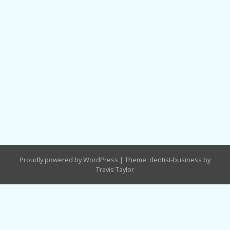
Proudly powered by WordPress
|
Theme: dentist-business by
Travis Taylor