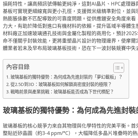
損耗特性，讓高頻訊號傳輸更純淨，這對AI晶片、HPC處理器
基板可實現更細線寬與更小孔徑，支援微米級精準對位，並與
熱膨脹係數不匹配導致的可靠度問題。從供應鏈安全角度來看
力大，有助於降低對進口有機材料的依賴，提升區域半導體生
材料廠正加速玻璃通孔技術與金屬化製程的商用化，預計202
命不僅關乎封裝效能，更將重塑晶片設計的物理邊界，使摩爾
體業者若未及早布局玻璃基板技術，恐在下一波封裝競賽中失
內容目錄
玻璃基板的獨特優勢：為何成為先進封裝的「夢幻載板」？
從2.5D到3D：玻璃基板如何解鎖高密度封裝的極限？
戰略前景與產業挑戰：玻璃基板能否成為下世代標配？
玻璃基板的獨特優勢：為何成為先進封裝
玻璃基板的核心競爭力來自其物理與化學特性的完美平衡。首
整貼近矽晶圓（約3-4 ppm/°C），大幅降低多晶片堆疊時