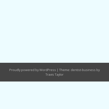
Proudly powered by WordPress
|
Theme: dentist-business by
Travis Taylor