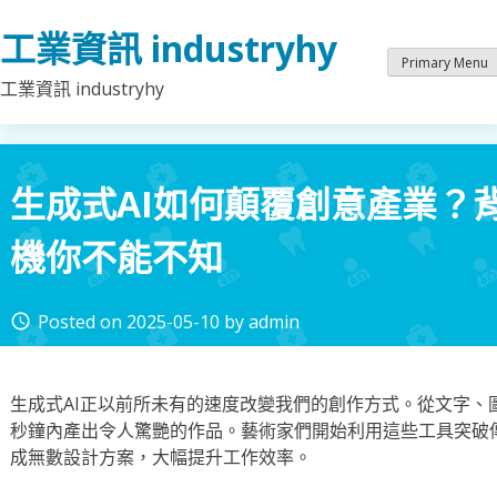
Skip
工業資訊 industryhy
to
content
Primary Menu
工業資訊 industryhy
生成式AI如何顛覆創意產業？
機你不能不知
Posted on
2025-05-10
by
admin
access_time
生成式AI正以前所未有的速度改變我們的創作方式。從文字、
秒鐘內產出令人驚艷的作品。藝術家們開始利用這些工具突破
成無數設計方案，大幅提升工作效率。