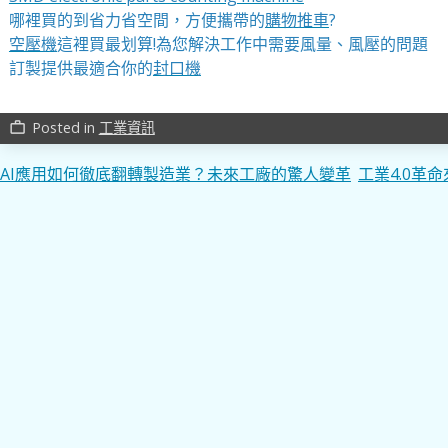
哪裡買的到省力省空間，方便攜帶的
購物推車
?
空壓機
這裡買最划算!為您解決工作中需要風量、風壓的問題
訂製提供最適合你的
封口機
Posted in
工業資訊
work_outline
文
AI應用如何徹底翻轉製造業？未來工廠的驚人變革
工業4.0革
章
導
覽