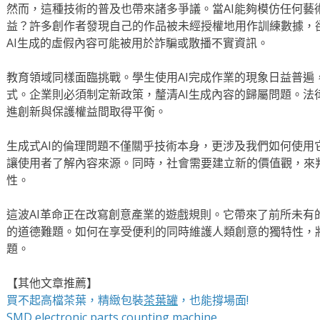
然而，這種技術的普及也帶來諸多爭議。當AI能夠模仿任何藝
益？許多創作者發現自己的作品被未經授權地用作訓練數據，
AI生成的虛假內容可能被用於詐騙或散播不實資訊。
教育領域同樣面臨挑戰。學生使用AI完成作業的現象日益普遍
式。企業則必須制定新政策，釐清AI生成內容的歸屬問題。法
進創新與保護權益間取得平衡。
生成式AI的倫理問題不僅關乎技術本身，更涉及我們如何使用
讓使用者了解內容來源。同時，社會需要建立新的價值觀，來判
性。
這波AI革命正在改寫創意產業的遊戲規則。它帶來了前所未有
的道德難題。如何在享受便利的同時維護人類創意的獨特性，
題。
【其他文章推薦】
買不起高檔茶葉，精緻包裝
茶葉罐
，也能撐場面!
SMD electronic parts counting machine