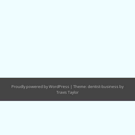
Proudly powered by WordPress
|
Theme: dentist-business by
Travis Taylor