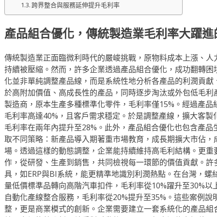
跨界整合與服務延伸提升毛利率
產品組合優化，傳統製造業毛利率大躍進
傳統製造業正面臨微利時代的嚴峻挑戰，原物料成本上漲、人
持續被壓縮。然而，許多企業透過產品組合優化，成功翻轉困
化並非單純調整產品線，而是系統性地分析各產品的利潤貢獻
於高附加價值、高成長性的產品，同時逐步淘汰或外包低毛利
製造商，原本生產多種標準化零件，毛利率僅15%。經過產品
毛利率高達40%，且客戶需求穩定。於是調整產線，擴大客製
毛利率在兩年內提升至28%。此外，產品組合優化也包含產品
取不同策略：新產品導入期著重市場教育，成長期擴大市佔，
場。透過這樣的動態調整，企業能持續維持高毛利結構。更重
作，從研發、生產到銷售，共同檢視每一環節的價值貢獻。許
具，如ERP與BI系統，能更精準地識別利潤熱點。在台灣，
量低價標準品轉向高階汽車扣件，毛利率從10%躍升至30%
自動化產線整合服務，毛利率從20%提升至35%。這些案例
整，更是商業模式的創新。企業需要建立一套系統化的產品組