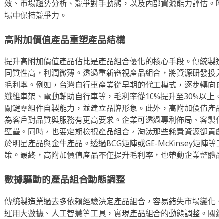
效、市場趨勢分析、競爭對手動態，以及內部資源能力評估。
場中保持競爭力。
高附加價值產品重塑產品結構
提升高附加價值產品佔比是產品組合優化的核心手段。傳統製
同質性高，利潤微薄。透過重新審視產品組合，將資源研發投
毛利率。例如，台灣自行車產業從早期的代工模式，逐步轉向
纖維車架、電動輔助自行車等，毛利率從10%提升至30%以
關鍵零組件自製能力，並建立品牌形象。此外，高附加價值產
為客戶對品質與服務有更高要求。企業可透過專利佈局、客製
壁壘。同時，也要定期檢視產品組合，淘汰那些耗費資源卻貢
於明星產品與金牛產品。透過BCG矩陣或GE-McKinsey矩
策。最終，高附加價值產品不僅提升毛利率，也帶動企業整體
數據驅動的產品組合動態調整
傳統製造業過去多依賴經驗決定產品組合，容易錯失市場變化
運用大數據、人工智慧等工具，實現產品組合的動態調整。關