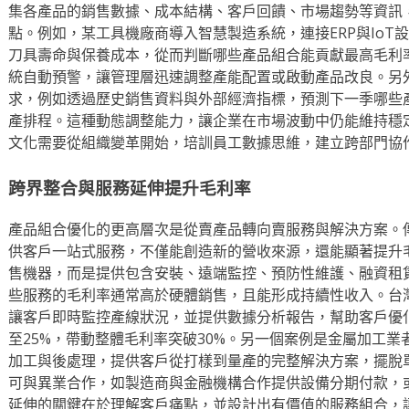
集各產品的銷售數據、成本結構、客戶回饋、市場趨勢等資訊，
點。例如，某工具機廠商導入智慧製造系統，連接ERP與IoT
刀具壽命與保養成本，從而判斷哪些產品組合能貢獻最高毛利
統自動預警，讓管理層迅速調整產能配置或啟動產品改良。另
求，例如透過歷史銷售資料與外部經濟指標，預測下一季哪些
產排程。這種動態調整能力，讓企業在市場波動中仍能維持穩
文化需要從組織變革開始，培訓員工數據思維，建立跨部門協
跨界整合與服務延伸提升毛利率
產品組合優化的更高層次是從賣產品轉向賣服務與解決方案。
供客戶一站式服務，不僅能創造新的營收來源，還能顯著提升
售機器，而是提供包含安裝、遠端監控、預防性維護、融資租
些服務的毛利率通常高於硬體銷售，且能形成持續性收入。台
讓客戶即時監控產線狀況，並提供數據分析報告，幫助客戶優
至25%，帶動整體毛利率突破30%。另一個案例是金屬加工
加工與後處理，提供客戶從打樣到量產的完整解決方案，擺脫
可與異業合作，如製造商與金融機構合作提供設備分期付款，
延伸的關鍵在於理解客戶痛點，並設計出有價值的服務組合，