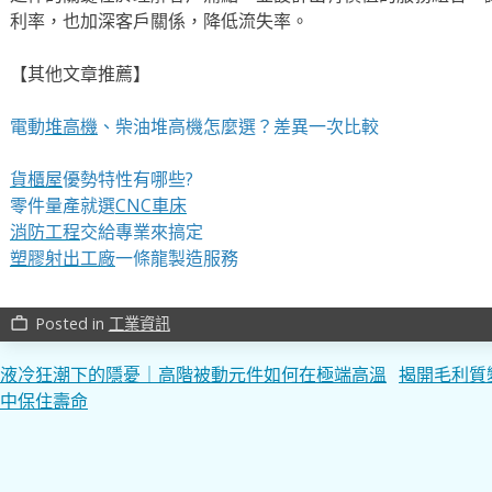
利率，也加深客戶關係，降低流失率。
【其他文章推薦】
電動
堆高機
、柴油堆高機怎麼選？差異一次比較
貨櫃屋
優勢特性有哪些?
零件量產就選
CNC車床
消防工程
交給專業來搞定
塑膠射出工廠
一條龍製造服務
Posted in
工業資訊
work_outline
文
液冷狂潮下的隱憂｜高階被動元件如何在極端高溫
揭開毛利質
中保住壽命
章
導