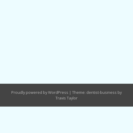
Proudly powered by WordPress
|
Theme: dentist-business by
Travis Taylor