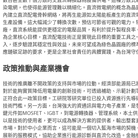
染電網，也使得能源管理難以精細化。直流微電網的概念為晶
內建立直流配電骨幹網絡，將再生能源如太陽能板產生的直流
生產設備。這大幅減少了轉換次數，預估可節省可觀的電力。
廠，直流系統能提供更穩定的電壓品質，有利於提升製程良率
為企業核心目標，直流配電技術正是實現此目標的重要工具之
入，逐步驗證其穩定性與效益，未來可望成為綠色晶圓廠的標
應鏈碳足跡的要求，更是企業社會責任的具體實踐，為台灣守
政策推動與產業機會
技術的推廣離不開政策的支持與市場的拉動。經濟部能源局已
對於能夠實質降低用電量的創新技術，可透過補助、示範計劃
正符合此一政策目標。工研院等研究單位已投入資源進行先導
技術門檻。另一方面，台灣強大的資通訊與電力电子產業，是
鍵元件如MOSFET、IGBT，到電源轉換器、管理系統，本
以是技術的使用者，更可以成為解決方案的提供者，輸出整套
市場。對於中小企業而言，這可能是一個切入藍海市場的契機
展新的服務模式，協助企業進行能源診斷與直流化改造。金融