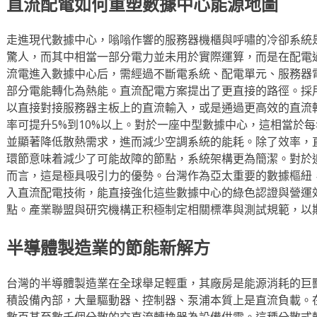
直流配電如何重塑數據中心能源地圖
走進現代數據中心，嗡嗡作響的服務器機櫃與呼嘯的冷卻系統
驚人，而其中相當一部分電力並未用於實際運算，而是在配電
流電進入數據中心后，需經過不斷電系統、配電單元、服務器
部分電能轉化為熱能。直流配電方案提出了更直接的路徑。採用
以直接對接服務器主板上的直流輸入，或是通過更高效的直流
率可提升5%到10%以上。對於一座中型數據中心，這相當於
並顯著降低散熱需求，進而減少空調系統的能耗。除了效率，
環節意味着減少了可能故障的節點，系統架構更為簡潔。對於
而言，這是極具吸引力的優勢。台灣作為亞太重要的數據樞紐
入直流配電技術，能直接強化這些數據中心的綠色認證與營運
點。產業聯盟與研究機構正积極制定相關標準與測試規範，以
半導體製造業的節能新解方
台灣的半導體製造業在全球舉足輕重，其廠房是能源消耗的巨
積設備內部，大量驅動器、控制器、泵浦本質上是直流負載。
數百甚至數千個分散的交直流轉換器為設備供電。這種分散式