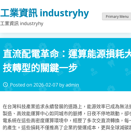
Skip
工業資訊 industryhy
to
content
Primary Menu
工業資訊 industryhy
直流配電革命：運算能源損耗
技轉型的關鍵一步
Posted on
2026-02-07
by
admin
access_time
在台灣科技產業追求永續發展的道路上，能源效率已成為無法
製造、高效能運算中心如同城市的脈搏，日夜不停地跳動，卻
電系統在這些高密度運算環境中，經歷了多次交直流轉換，每
的產生。這些損耗不僅推高了企業的營運成本，更與全球減碳