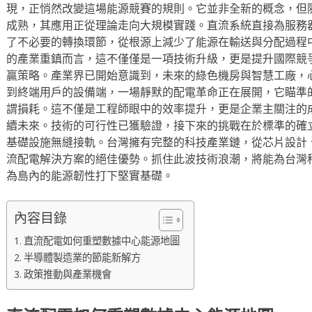
現，正悄然改變這場能源競賽的規則。它並非全新的概念，但
成熟，其應用正從理論走向大規模實踐。直流系統直接為服務
了不必要的轉換環節，從根源上減少了能源在輸送與分配過程
的產業重鎮而言，這不僅僅是一項技術升級，更是提升國際競
贏策略。產業界已開始意識到，未來的綠色機房與智慧工廠，
到終端用戶的設備端，一場靜默的配電革命正在展開，它瞄準
謂損耗。這不僅是工程師眼中的效率提升，更是企業主關注的
續未來。技術的可行性已獲驗證，接下來的挑戰在於標準的確
基礎設施無縫接軌。台灣擁有完整的科技產業鏈，從芯片設計
流配電解決方案的絕佳優勢。抓住此波技術浪潮，將能為台灣
為島內的能源韌性打下堅實基礎。
內容目錄
直流配電如何重塑數據中心能源地圖
半導體製造業的節能新解方
政策推動與產業機會