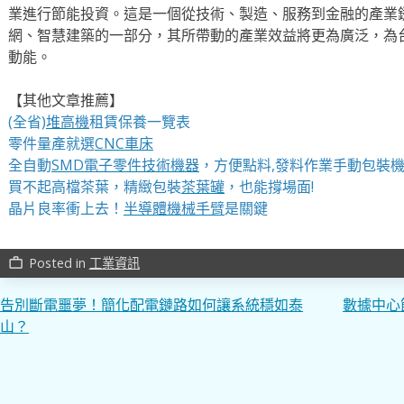
業進行節能投資。這是一個從技術、製造、服務到金融的產業
網、智慧建築的一部分，其所帶動的產業效益將更為廣泛，為
動能。
【其他文章推薦】
(全省)
堆高機
租賃保養一覽表
零件量產就選
CNC車床
全自動
SMD電子零件技術機器
，方便點料,發料作業手動包裝
買不起高檔茶葉，精緻包裝
茶葉罐
，也能撐場面!
晶片良率衝上去！
半導體機械手臂
是關鍵
Posted in
工業資訊
work_outline
文
告別斷電噩夢！簡化配電鏈路如何讓系統穩如泰
數據中心
山？
章
導