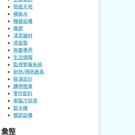
旅遊天地
桶裝水
機器設備
橡膠
清潔器材
滑鼠墊
無塵專用
生活情報
監視警報系統
耐熱/隔熱器具
裝潢設計
購物推車
零件配料
電腦冷卻液
飲水機
餐飲設備
彙整