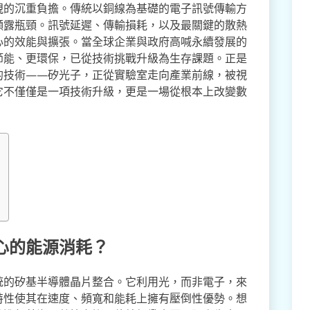
視的沉重負擔。傳統以銅線為基礎的電子訊號傳輸方
顯露瓶頸。訊號延遲、傳輸損耗，以及最關鍵的散熱
心的效能與擴張。當全球企業與政府高喊永續發展的
節能、更環保，已從技術挑戰升級為生存課題。正是
的技術——矽光子，正從實驗室走向產業前線，被視
它不僅僅是一項技術升級，更是一場從根本上改變數
心的能源消耗？
統的矽基半導體晶片整合。它利用光，而非電子，來
特性使其在速度、頻寬和能耗上擁有壓倒性優勢。想