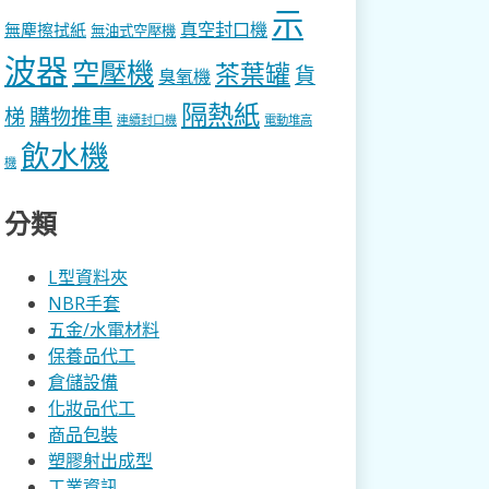
示
真空封口機
無塵擦拭紙
無油式空壓機
波器
空壓機
茶葉罐
貨
臭氧機
隔熱紙
梯
購物推車
連續封口機
電動堆高
飲水機
機
分類
L型資料夾
NBR手套
五金/水電材料
保養品代工
倉儲設備
化妝品代工
商品包裝
塑膠射出成型
工業資訊