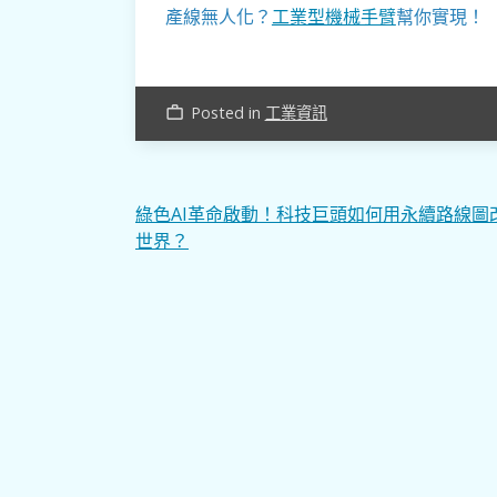
產線無人化？
工業型機械手臂
幫你實現！
Posted in
工業資訊
work_outline
文
綠色AI革命啟動！科技巨頭如何用永續路線圖
世界？
章
導
覽