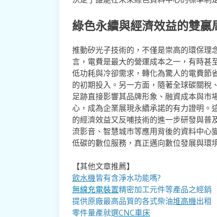
綠色永續與經濟效益的雙贏
推動矽光子技術的，不僅是崇高的環保理
言，電費是最大的營運成本之一，有時甚
低功耗與冷卻需求，轉化為驚人的電費節
的初期投入。另一方面，隨著全球碳關稅、
足跡直接影響其品牌形象、融資成本與市
心，成為企業展現永續承諾的有力證明。
的經濟效益又反哺技術的進一步研發與普
流影音、智慧城市等應用背後的資料中心
低碳的數位服務，真正邁向數位發展與環
【其他文章推薦】
飲水機
皆有含淨水功能嗎?
無線充電裝
置
精密加工元件等產品之經銷
提供原廠最高品質的各式柴油
堆高機
出租
零件量產就選
CNC車床