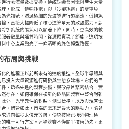
秒進行著海量數據交換。傳統銅纜會因電阻產生大量
處理，形成「傳輸耗電」與「冷卻耗電」的雙重負
換為光訊號，透過極細的光波導進行超高速、低損耗
傳輸，直接大幅降低了核心運算單元的散熱壓力。對
與冷卻系統的能耗可以顯著下降，同時，更高效的數
伺服器數量與運算時間，從源頭實現了節能。這項技
資料中心產業點亮了一條清晰的綠色轉型路徑。
的布局與挑戰
業化的進程正以前所未有的速度推進。全球半導體與
均已投入大量資源進行研發與生態系建構。它們的目
元件，透過先進的製程技術，與矽晶片緊密結合，實
依然存在。如何確保在複雜的矽晶圓製程中整合對雜
。此外，光學元件的封裝、測試標準，以及與現有電
配合。儘管如此，市場的需求是最大的驅動力。隨著
要求邁向每秒太位元等級，傳統技術已接近物理極
頸的唯一可行方案。這場競賽不僅關乎技術領先，更
定中掌握話語權。