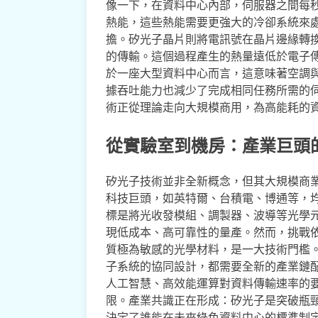
像一下，在資料中心內部，伺服器之間每
熱能，這些熱能需要更強大的冷卻系統來
擔。矽光子晶片則將電訊號在晶片邊緣轉
的傳輸。這個過程產生的熱量遠低於電子
於一座大型資料中心而言，這意味著空調
據吞吐能力也減少了完成相同任務所需的
術正從理論走向大規模商用，為高能耗的
從實驗室到機房：產業巨頭
矽光子技術並非全新概念，但其大規模商
科技巨頭，如英特爾、台積電、博通等，
標是將光收發模組、調製器、波導等光學
現低成本、高可靠性的量產。然而，挑戰
質極為敏感的光學材料，是一大技術門檻
子系統的協同設計，都需要全新的產業鏈
人工智慧、高效能運算對資料傳輸速率的
限。產業共識正在形成：矽光子是突破瓶
決定了誰能在未來綠色資料中心的標準制