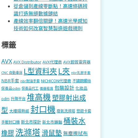
從倉儲到產線零斷點！高速條碼辨
識打造無縫數據鏈結
產線效率翻倍關鍵！高速光學感知
技術如何改寫智慧製造遊戲規則
標籤
AVX
AVX Distributor
AVX代理商
AVX鉭質電容器
L型資料夾
L夾
CNC 自動車床
nbr乳膠手套
NBR手套
NICHICON代理商
不鏽鋼螺絲
nbr耐油手套
包裝設計
化妝品
保養品odm
保養品代工
儀器租賃
堆高機
塑膠射出成
odm
升降平台
封口機
型
大樓隔熱紙
廢氣洗滌塔
悠遊卡套
桶裝水
新北市探針
新北市轉軸
手壓封口機
洗滌塔
滑鼠墊
橡膠
無塵擦拭布