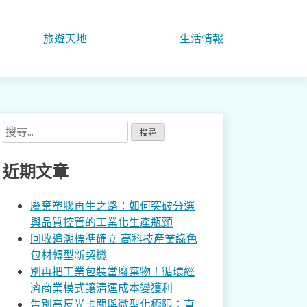
旅遊天地
生活情報
搜
尋
關
近期文章
鍵
字:
廢棄塑膠再生之路：如何突破分選
與品質控管的工業化生產瓶頸
回收追溯標準確立 高科技產業綠色
包材轉型新契機
別再把工業包裝當廢棄物！循環經
濟商業模式讓清運成本變獲利
告別高反光卡關與微型化極限：直