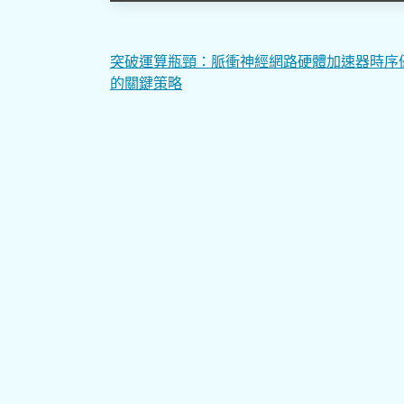
文
突破運算瓶頸：脈衝神經網路硬體加速器時序
的關鍵策略
章
導
覽