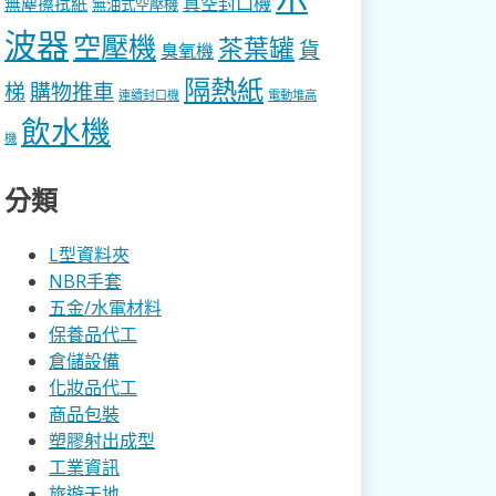
真空封口機
無塵擦拭紙
無油式空壓機
波器
空壓機
茶葉罐
貨
臭氧機
隔熱紙
梯
購物推車
連續封口機
電動堆高
飲水機
機
分類
L型資料夾
NBR手套
五金/水電材料
保養品代工
倉儲設備
化妝品代工
商品包裝
塑膠射出成型
工業資訊
旅遊天地