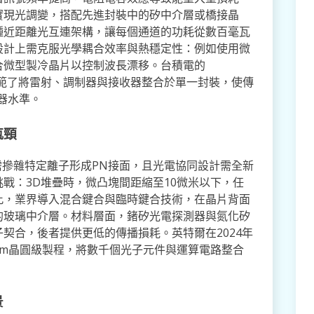
實現光調變，搭配先進封裝中的矽中介層或橋接晶
種近距離光互連架構，讓每個通道的功耗從數百毫瓦
設計上需克服光學耦合效率與熱穩定性：例如使用微
合微型製冷晶片以控制波長漂移。台積電的
示範了將雷射、調制器與接收器整合於單一封裝，使傳
發器水準。
瓶頸
需摻雜特定離子形成PN接面，且光電協同設計需全新
戰：3D堆疊時，微凸塊間距縮至10微米以下，任
此，業界導入混合鍵合與臨時鍵合技術，在晶片背面
的玻璃中介層。材料層面，鍺矽光電探測器與氮化矽
契合，後者提供更低的傳播損耗。英特爾在2024年
mm晶圓級製程，將數千個光子元件與運算電路整合
景