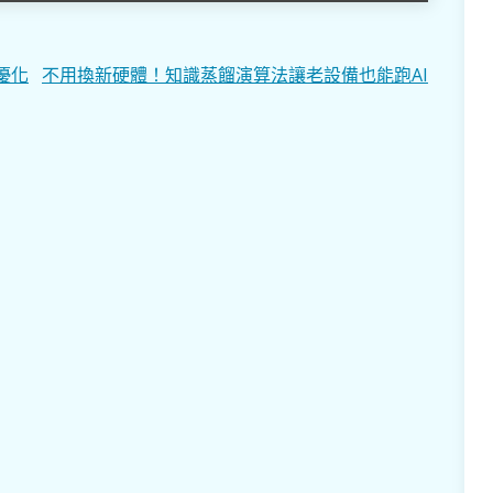
優化
不用換新硬體！知識蒸餾演算法讓老設備也能跑AI