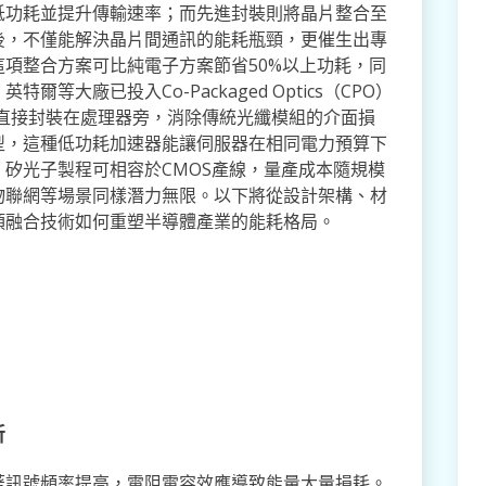
低功耗並提升傳輸速率；而先進封裝則將晶片整合至
後，不僅能解決晶片間通訊的能耗瓶頸，更催生出專
項整合方案可比純電子方案節省50%以上功耗，同
大廠已投入Co-Packaged Optics（CPO）
直接封裝在處理器旁，消除傳統光纖模組的介面損
型，這種低功耗加速器能讓伺服器在相同電力預算下
矽光子製程可相容於CMOS產線，量產成本隨規模
物聯網等場景同樣潛力無限。以下將從設計架構、材
項融合技術如何重塑半導體產業的能耗格局。
新
著訊號頻率提高，電阻電容效應導致能量大量損耗。