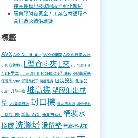
接零件標記技術開啟自動化新局
廢棄膠膜變黃金！工業包材循環革
命打造永續供應鏈
標籤
AVX
AVX Distributor
AVX代理商
AVX鉭質電容器
L型資料夾
L夾
CNC 自動車床
nbr乳膠手套
NBR手套
NICHICON代理商
不鏽鋼螺絲
nbr耐油手套
包裝設計
化妝品
保養品odm
保養品代工
儀器租賃
堆高機
塑膠射出成
odm
升降平台
封口機
型
大樓隔熱紙
廢氣洗滌塔
悠遊卡套
桶裝水
新北市探針
新北市轉軸
手壓封口機
洗滌塔
滑鼠墊
橡膠
無塵擦拭布
示