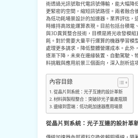
術透過光訊號取代電訊號傳輸，能大幅降
更緊密的空間，縮短訊號路徑。兩者融合
為低功耗場景設計的加速器。業界評估，這
時維持高效能運算表現。目前包括台積電、英特爾等
與3D異質整合技術，目標是將光收發模組
耗。對於需要大量平行運算的機器學習模
處理更多請求，降低整體營運成本。此外，
逐漸下降，未來在邊緣裝置、自動駕駛、
料挑戰與應用前景三個面向，深入剖析這
內容目錄
從晶片到系統：光子互連的設計革新
材料與製程整合：突破矽光子量產瓶頸
邊緣到雲端：低功耗加速器應用場景
從晶片到系統：光子互連的設計革
傳統加速器內部資料交換依賴銅導線，隨