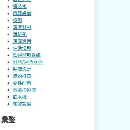
桶裝水
機器設備
橡膠
清潔器材
滑鼠墊
無塵專用
生活情報
監視警報系統
耐熱/隔熱器具
裝潢設計
購物推車
零件配料
電腦冷卻液
飲水機
餐飲設備
彙整