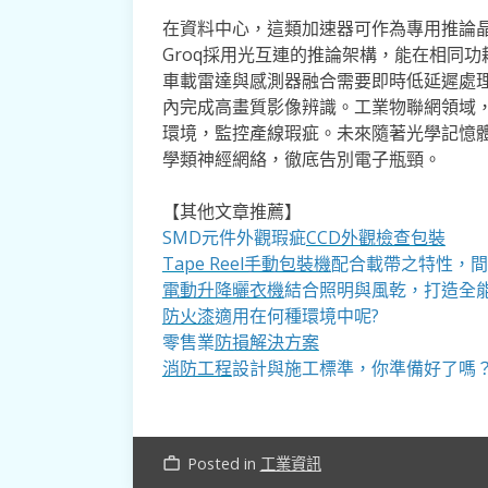
在資料中心，這類加速器可作為專用推論
Groq採用光互連的推論架構，能在相同
車載雷達與感測器融合需要即時低延遲處理
內完成高畫質影像辨識。工業物聯網領域
環境，監控產線瑕疵。未來隨著光學記憶
學類神經網絡，徹底告別電子瓶頸。
【其他文章推薦】
SMD元件外觀瑕疵
CCD外觀檢查包裝
Tape Reel手動包裝機
配合載帶之特性，間
電動升降曬衣機
結合照明與風乾，打造全
防火漆
適用在何種環境中呢?
零售業
防損解決方案
消防工程
設計與施工標準，你準備好了嗎
Posted in
工業資訊
work_outline