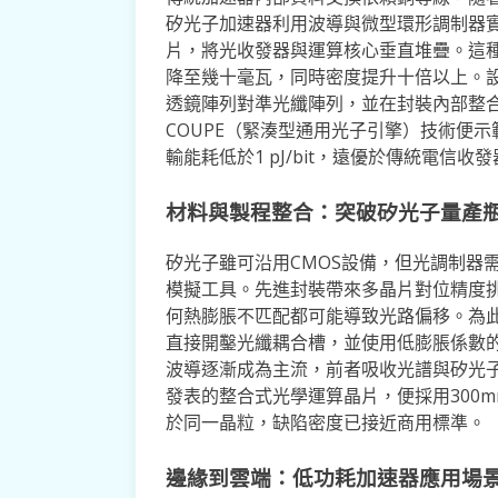
矽光子加速器利用波導與微型環形調制器
片，將光收發器與運算核心垂直堆疊。這
降至幾十毫瓦，同時密度提升十倍以上。
透鏡陣列對準光纖陣列，並在封裝內部整
COUPE（緊湊型通用光子引擎）技術便
輸能耗低於1 pJ/bit，遠優於傳統電信收
材料與製程整合：突破矽光子量產
矽光子雖可沿用CMOS設備，但光調制器
模擬工具。先進封裝帶來多晶片對位精度挑
何熱膨脹不匹配都可能導致光路偏移。為
直接開鑿光纖耦合槽，並使用低膨脹係數
波導逐漸成為主流，前者吸收光譜與矽光子
發表的整合式光學運算晶片，便採用300
於同一晶粒，缺陷密度已接近商用標準。
邊緣到雲端：低功耗加速器應用場