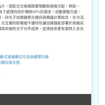
晶片，搭配光交換網路實現動態頻寬分配。例如，
功耗下處理四倍於傳統GPU的請求。自動駕駛方面，
，矽光子加速器將光通訊與類腦計算結合，在30瓦
，光互連的耐電磁干擾特性讓加速器能部署於高雜訊
體與非線性光子元件成熟，這項技術更有望跨入全光
斷式或連續式可自由選擇切換
能陽台新生態
？