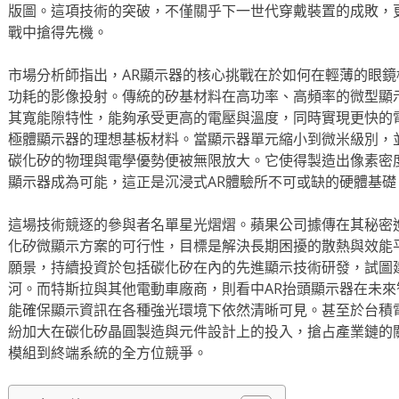
版圖。這項技術的突破，不僅關乎下一世代穿戴裝置的成敗，
戰中搶得先機。
市場分析師指出，AR顯示器的核心挑戰在於如何在輕薄的眼
功耗的影像投射。傳統的矽基材料在高功率、高頻率的微型顯
其寬能隙特性，能夠承受更高的電壓與溫度，同時實現更快的
極體顯示器的理想基板材料。當顯示器單元縮小到微米級別，
碳化矽的物理與電學優勢便被無限放大。它使得製造出像素密
顯示器成為可能，這正是沉浸式AR體驗所不可或缺的硬體基礎
這場技術競逐的參與者名單星光熠熠。蘋果公司據傳在其秘密
化矽微顯示方案的可行性，目標是解決長期困擾的散熱與效能平
願景，持續投資於包括碳化矽在內的先進顯示技術研發，試圖
河。而特斯拉與其他電動車廠商，則看中AR抬頭顯示器在未
能確保顯示資訊在各種強光環境下依然清晰可見。甚至於台積
紛加大在碳化矽晶圓製造與元件設計上的投入，搶占產業鏈的
模組到終端系統的全方位競爭。