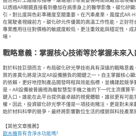
以透過AR眼鏡直接看到疊加在病患身上的醫學影像，碳化矽
引，對比度與色彩準確度至關重要。在汽車產業，風擋式AR-
在駕駛者視線前方，碳化矽元件優異的高溫工作性能，正好符
專業應用往往對價格的敏感度較低，更注重效能與穩定性，成
場。
戰略意義：掌握核心技術等於掌握未來入
對於科技巨頭而言，布局碳化矽光學技術具有深遠的戰略意義
質的差異化將是決定AR設備勝負的關鍵之一。自主掌握核心
的依賴，更好地控制產品開發時程與效能指標，並構建起競爭
是，AR設備被普遍視為繼智慧型手機之後的下一代主流運算
鍵入口。誰能在此平台提供最卓越的視覺體驗，誰就更有可能
權。因此，投資碳化矽光學不僅是一項技術賭注，更是對未來
始於材料科學的競爭，最終將影響數位生活的樣貌與科技產業
【其他文章推薦】
飲水機
皆有含淨水功能嗎?