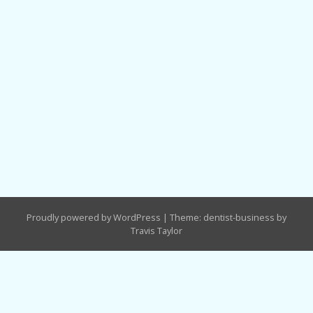
Proudly powered by WordPress
|
Theme: dentist-business by
Travis Taylor