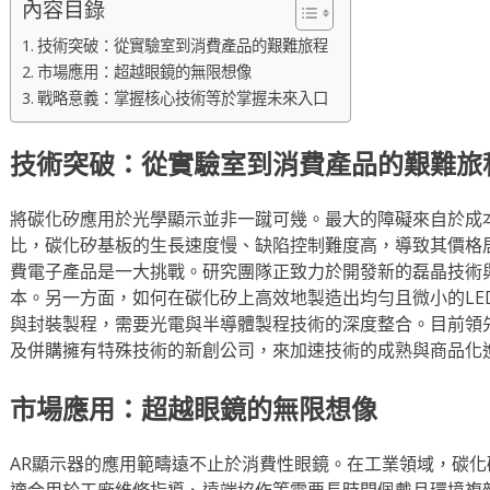
內容目錄
技術突破：從實驗室到消費產品的艱難旅程
市場應用：超越眼鏡的無限想像
戰略意義：掌握核心技術等於掌握未來入口
技術突破：從實驗室到消費產品的艱難旅
將碳化矽應用於光學顯示並非一蹴可幾。最大的障礙來自於成
比，碳化矽基板的生長速度慢、缺陷控制難度高，導致其價格
費電子產品是一大挑戰。研究團隊正致力於開發新的磊晶技術
本。另一方面，如何在碳化矽上高效地製造出均勻且微小的LE
與封裝製程，需要光電與半導體製程技術的深度整合。目前領
及併購擁有特殊技術的新創公司，來加速技術的成熟與商品化
市場應用：超越眼鏡的無限想像
AR顯示器的應用範疇遠不止於消費性眼鏡。在工業領域，碳
適合用於工廠維修指導、遠端協作等需要長時間佩戴且環境複