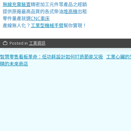
無線充電裝
置
精密加工元件等產品之經銷
提供原廠最高品質的各式柴油
堆高機
出租
零件量產就選
CNC車床
產線無人化？
工業型機械手臂
幫你實現！
Posted in
工業資訊
work_outline
文
智慧零售看板革命：低功耗設計如何打造節能又吸
工業心臟的
睛的未來商店
章
導
覽