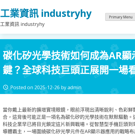
Skip
工業資訊 industryhy
to
content
Primary Menu
工業資訊 industryhy
碳化矽光學技術如何成為AR顯
鍵？全球科技巨頭正展開一場
Posted on
2025-12-26
by
admin
access_time
當你戴上最新的擴增實境眼鏡，眼前浮現出清晰銳利、色彩鮮
合，這背後可能正是一項名為碳化矽的光學技術在默默驅動。
科技企業早已將目光鎖定這片新興戰場。從智慧型手機巨頭到
導體霸主，一場圍繞碳化矽光學元件在AR顯示器應用的戰略