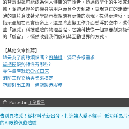
的智慧眼鏡可能成為個人健康的守護者，透過微型化的生物感
據，並透過輕盈的機身讓用戶願意全天佩戴，實現真正的連續
薄的鏡片意味著光學顯示模組能有更佳的表現，提供更清晰、
指示疊加在真實街道上，還是將虛擬工作介面懸浮於空中，碳
些「無感」科技體驗的物理基礎。它讓科技從一個需要刻意操
的「感官」，悄然改變我們感知與互動世界的方式。
【其他文章推薦】
總是為了廚餘煩惱嗎？
廚餘機
，滿足多樣需求
貨櫃屋
優勢特性有哪些?
零件量產就選
CNC車床
消防工程
交給專業來搞定
塑膠射出工廠
一條龍製造服務
Posted in
工業資訊
work_outline
文
告別異物感！從材料革新出發，打造讓人愛不釋手
低功耗晶片
的AI眼鏡佩戴體驗
章