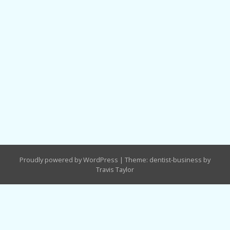
Proudly powered by WordPress
|
Theme: dentist-business by
Travis Taylor