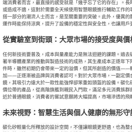
端消費者而言，最直接的感受就是「幾乎忘了它的存在」。長
或造成不適，這對於需要全天候使用智慧眼鏡進行輔助工作的
搭一部分的潮流人士而言，是至關重要的突破。此外，優異的
運作時能保持涼爽，提升了設備的穩定性與安全性，也讓用戶
從實驗室到街頭：大眾市場的接受度與價
任何新技術要普及，成本與量產能力是無法迴避的課題。過去
著半導體產業的推動與製造技術的成熟，其生產成本正逐年下
件時，雖然初期仍會帶來一定的溢價，但其所創造的價值——
加——正逐漸被品牌與消費者認可。對於大眾市場，一副定價
鏡，其吸引力遠大於一款性能強悍卻笨重如頭盔的設備。碳化
價位帶的產品，從高階旗艦到親民入門款，滿足多元消費族群
近於普通眼鏡，消費者的嘗試意願將大幅提高，市場滲透的飛
未來視野：智慧生活與個人健康的無形守
碳化矽輕量化所釋放的設計空間，不僅讓眼鏡更舒適，也為整