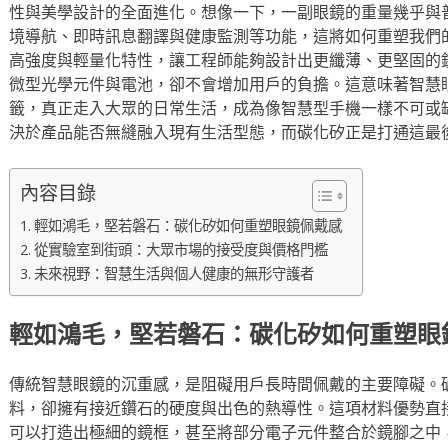
性與美學設計的全面進化。想像一下，一副眼鏡的重量幾乎與
境導航、即時訊息翻譯與健康監測等功能，這將如何重塑我們
高強度與輕量化特性，讓工程師能夠設計出更纖薄、更堅固的
微型光學元件與電池，卻不會增加用戶的負擔。這意味著智慧
籤，真正走入大眾的日常生活，成為像智慧型手機一樣不可或
決於產品能否無縫融入現有生活型態，而碳化矽正是打通這最
內容目錄
輕如鴻毛，堅若磐石：碳化矽如何重塑眼鏡佩戴感
從實驗室到街頭：大眾市場的接受度與價格門檻
未來視野：智慧生活與個人健康的無形守護者
輕如鴻毛，堅若磐石：碳化矽如何重塑眼
傳統智慧眼鏡的沉重感，是阻礙用戶長時間佩戴的主要障礙。
料，卻擁有接近鑽石的硬度與出色的熱導性。這項材料優勢直
可以打造出極細的鏡框，甚至將部分電子元件整合於鏡腳之中