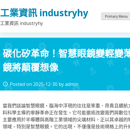
Skip
工業資訊 industryhy
to
content
Primary Menu
工業資訊 industryhy
碳化矽革命！智慧眼鏡變輕變
鏡將顛覆想像
Posted on
2025-12-30
by
admin
access_time
當我們談論智慧眼鏡，腦海中浮現的往往是笨重、昂貴且續航
料科學主導的寧靜革命正在發生，它可能徹底改變我們與數位
主要應用於半導體與高階工業領域的尖端材料，正以其卓越的
領域，特別是智慧眼鏡。它的出現，不僅僅是技術規格上的升