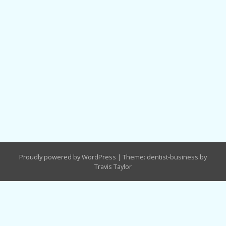
Proudly powered by WordPress
|
Theme: dentist-business by
Travis Taylor