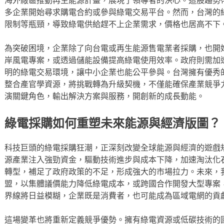
多企業開始尋求購電合約或參與綠電交易平台。然而，台灣的
限制等瓶頸，導致綠電供給趕不上企業需求，價格也居高不下
為突破困境，企業除了向台電或再生能源售電業者採購，也開
岸風電專案，或透過儲能設備提高綠電使用效率。政府則需加
明的綠電交易環境，讓中小企業也能公平參與。台灣擁有優秀
整合產官學資源，將挑戰轉為升級契機，不僅能確保產業競爭
演關鍵角色，輸出解決方案與服務，開創新的成長動能。
綠電採購如何重塑未來能源與經濟版圖？
科技巨頭的綠電採購狂潮，正深刻改變全球能源與經濟的遊戲
源產業注入強勁資金，驅動技術進步與成本下降，加速淘汰化
轉型，補足了政府政策的不足，形成強大的市場拉力。未來，
盟，以集體議價能力降低綠電成本，或跨國合作開發大型專案
界線將日益模糊，企業既是消費者，也可能成為區域電網的貢
這場變革也將重新定義競爭優勢。擁有綠電資源或低碳技術的