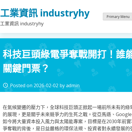
Skip
工業資訊 industryhy
to
content
Primary Menu
工業資訊 industryhy
科技巨頭綠電爭奪戰開打！誰
關鍵門票？
Posted on
2026-02-02
by
admin
access_time
在氣候變遷的壓力下，全球科技巨頭正掀起一場前所未有的綠
的展現，更是關乎未來競爭力的生死之戰。從亞馬遜、Googl
如今將大量資本投入風力與太陽能專案，目標是在2030年前實
爭奪戰的背後，是日益嚴格的環保法規、投資者對永續發展的