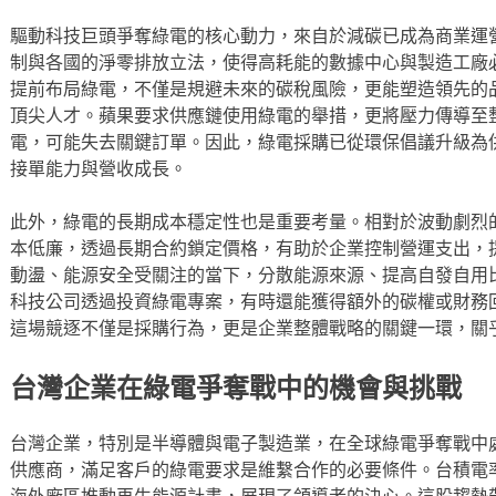
驅動科技巨頭爭奪綠電的核心動力，來自於減碳已成為商業運
制與各國的淨零排放立法，使得高耗能的數據中心與製造工廠
提前布局綠電，不僅是規避未來的碳稅風險，更能塑造領先的品
頂尖人才。蘋果要求供應鏈使用綠電的舉措，更將壓力傳導至
電，可能失去關鍵訂單。因此，綠電採購已從環保倡議升級為
接單能力與營收成長。
此外，綠電的長期成本穩定性也是重要考量。相對於波動劇烈
本低廉，透過長期合約鎖定價格，有助於企業控制營運支出，
動盪、能源安全受關注的當下，分散能源來源、提高自發自用
科技公司透過投資綠電專案，有時還能獲得額外的碳權或財務
這場競逐不僅是採購行為，更是企業整體戰略的關鍵一環，關
台灣企業在綠電爭奪戰中的機會與挑戰
台灣企業，特別是半導體與電子製造業，在全球綠電爭奪戰中
供應商，滿足客戶的綠電要求是維繫合作的必要條件。台積電
海外廠區推動再生能源計畫，展現了領導者的決心。這股趨勢