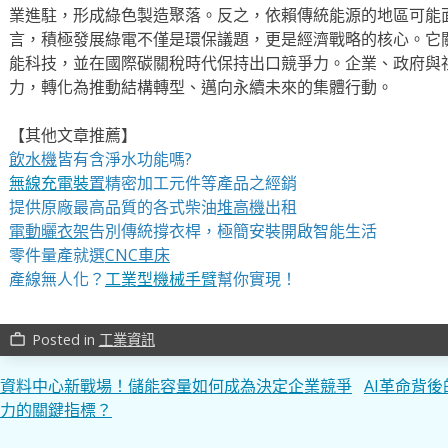
業進駐，形成綠色製造聚落。反之，依賴傳統能源的地區可能
言，積極發展綠電不僅是環保議題，更是經濟戰略的核心。它
能科技，並在國際碳關稅時代保持出口競爭力。企業、政府與
力，轉化為推動結構轉型、邁向永續未來的集體行動。
【其他文章推薦】
飲水機
皆有含淨水功能嗎?
無線充電裝
置
精密加工元件等產品之經銷
提供原廠最高品質的各式柴油
堆高機
出租
電動曬衣架
告別傳統撐衣桿，極簡安裝開啟智能生活
零件量產就選
CNC車床
產線無人化？
工業型機械手臂
幫你實現！
Posted in
工業資訊
work_outline
文
資料中心新戰場！儲能容量如何成為決定企業競爭
AI革命背
力的關鍵指標？
章