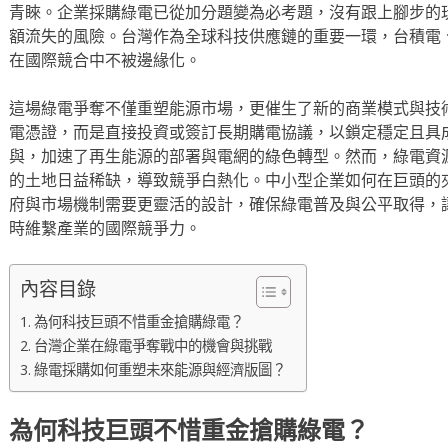
青睞。企業採購綠電已從加分題變為必考題，沒有跟上腳步的
額流失的風險。台灣作為全球科技供應鏈的重要一環，台積電
在國際競合中不被邊緣化。
這場綠電爭奪不僅重塑能源市場，更催生了新的商業模式與技
電憑證，而是直接投資或簽訂長期購電協議，以鎖定穩定且具
與，加速了再生能源的部署與電網的綠色轉型。然而，綠電資
的土地日益稀缺，導致競爭白熱化。中小型企業如何在巨頭的
府與市場機制需要更靈活的設計，確保綠電普及與公平取得，
時維繫產業的國際競爭力。
內容目錄
為何科技巨頭不惜重金搶購綠電？
台灣企業在綠電爭奪戰中的機會與挑戰
綠電採購如何重塑未來能源與經濟版圖？
為何科技巨頭不惜重金搶購綠電？