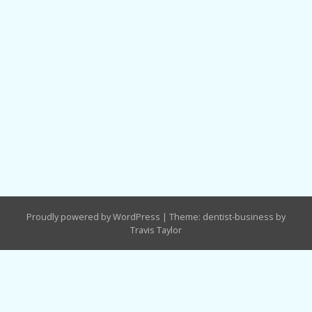
Proudly powered by WordPress
|
Theme: dentist-business by
Travis Taylor