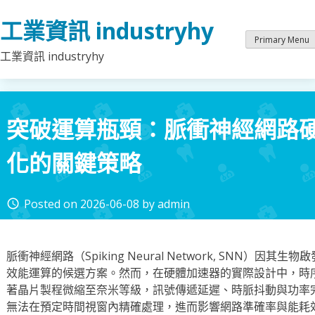
Skip
工業資訊 industryhy
to
content
Primary Menu
工業資訊 industryhy
突破運算瓶頸：脈衝神經網路
化的關鍵策略
Posted on
2026-06-08
by
admin
access_time
脈衝神經網路（Spiking Neural Network, SNN）
效能運算的候選方案。然而，在硬體加速器的實際設計中，時
著晶片製程微縮至奈米等級，訊號傳遞延遲、時脈抖動與功率
無法在預定時間視窗內精確處理，進而影響網路準確率與能耗