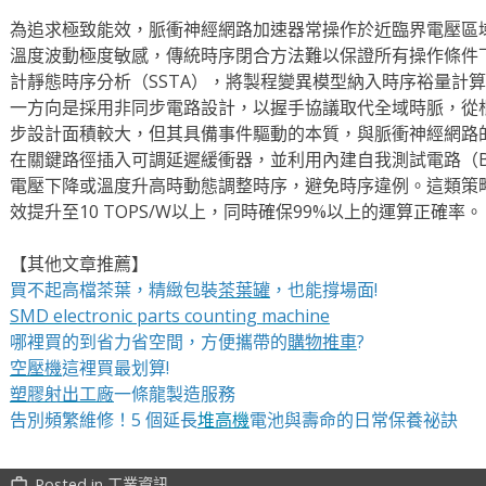
為追求極致能效，脈衝神經網路加速器常操作於近臨界電壓區
溫度波動極度敏感，傳統時序閉合方法難以保證所有操作條件
計靜態時序分析（SSTA），將製程變異模型納入時序裕量計
一方向是採用非同步電路設計，以握手協議取代全域時脈，從
步設計面積較大，但其具備事件驅動的本質，與脈衝神經網路
在關鍵路徑插入可調延遲緩衝器，並利用內建自我測試電路（B
電壓下降或溫度升高時動態調整時序，避免時序違例。這類策略
效提升至10 TOPS/W以上，同時確保99%以上的運算正確率。
【其他文章推薦】
買不起高檔茶葉，精緻包裝
茶葉罐
，也能撐場面!
SMD electronic parts counting machine
哪裡買的到省力省空間，方便攜帶的
購物推車
?
空壓機
這裡買最划算!
塑膠射出工廠
一條龍製造服務
告別頻繁維修！5 個延長
堆高機
電池與壽命的日常保養祕訣
Posted in
工業資訊
work_outline