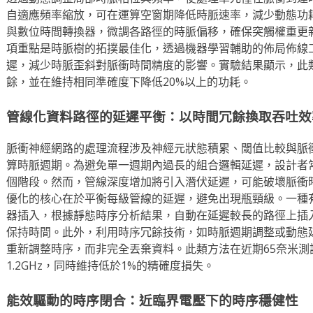
自適應頻率縮放，可在運算空窗期降低時脈速率，減少動態功耗
與數位時間轉換器，微調各路徑的時脈偏移，確保突觸權重更
項重點是時脈樹的拓撲最佳化，透過機器學習輔助的佈局佈線
遲，減少時脈歪斜對脈衝時間精度的影響。實驗結果顯示，此類
餘，並在維持相同準確度下降低20%以上的功耗。
管線化資料路徑的延遲平衡：以時間冗餘換取吞吐效
脈衝神經網路的處理流程涉及神經元狀態積累、閾值比較與脈
算時脈週期。為避免單一週期內過長的組合邏輯延遲，設計者
個階段。然而，管線深度增加將引入潛伏延遲，可能破壞脈衝
優化的核心在於平衡每級管線的延遲，避免出現瓶頸級。一種
器插入，根據靜態時序分析結果，自動在延遲較長的路徑上插
保持時間。此外，利用時序冗餘技術，如時脈週期調整或動態
重新調整時序，而非完全丟棄資料。此類方法在近期65奈米測
1.2GHz，同時維持低於1%的精確度損失。
能效驅動的時序閉合：近臨界電壓下的時序穩健性