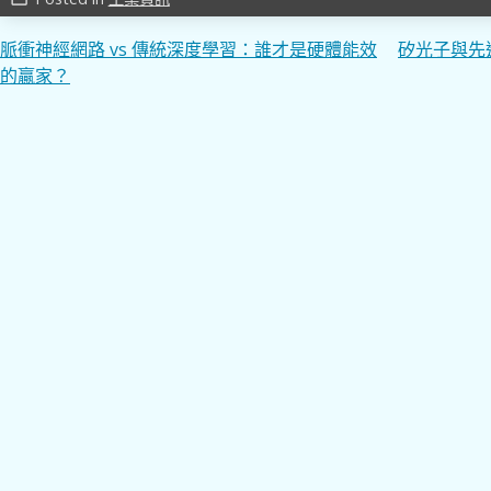
文
脈衝神經網路 vs 傳統深度學習：誰才是硬體能效
矽光子與先
的贏家？
章
導
覽