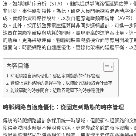
法，如靜態時序分析（STA），雖能提供靜態路徑延遲估算，
非同步、事件驅動特性。為此，研究人員開始探索混合時序優
成、管線化資料路徑設計，以及自適應電壓頻率調節（AVFS
斂。此外，採用近臨界電壓運算與非同步邏輯設計，可進一步
速器在兼顧準確度與功耗的同時，實現更高的運算吞吐量。這
的瓶頸，更為邊緣運算、物聯網裝置與腦機介面等應用開啟了
鍵面向：時脈網路的自適應優化、管線化架構的延遲平衡、以
內容目錄
時脈網路自適應優化：從固定到動態的時序管理
管線化資料路徑的延遲平衡：以時間冗餘換取吞吐效率
能效驅動的時序閉合：近臨界電壓下的時序穩健性
時脈網路自適應優化：從固定到動態的時序管理
傳統的時脈網路設計多採用統一時脈域，但脈衝神經網路的突
使得全域同步時脈不僅浪費功耗，更會導致多餘的時序邊際。
透過動態調整局部時脈相位與頻率，使處理單元僅在脈衝到達