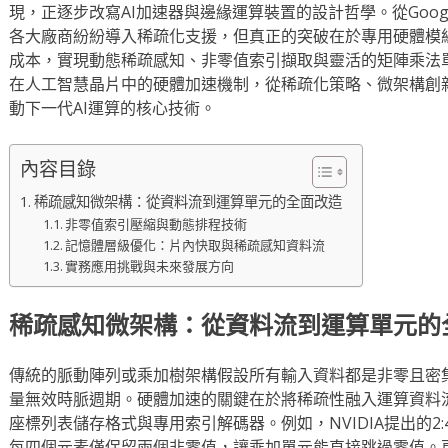
現，正逐步改寫AI加速器與邊緣運算裝置的設計哲學。從Google的
各大廠商紛紛導入稀疏化支援，但真正的突破在於專用硬體模
成本，實現動態稀疏感知、非零值索引擷取與靈活的矩陣乘法
在人工智慧晶片中的硬體加速機制，從稀疏化策略、微架構創
動下一代AI運算的核心技術。
內容目錄
稀疏感知微架構：從資料流到運算單元的全面改造
非零值索引壓縮與動態排程技術
記憶體層級優化：片內快取與稀疏感知資料流
實務應用挑戰與未來發展方向
稀疏感知微架構：從資料流到運算單元的
傳統的脈動陣列或乘加樹架構假設所有輸入資料都是非零且密
量無效時脈週期。硬體加速的關鍵在於將稀疏性融入運算資料
座標列表儲存格式與專用索引解碼器。例如，NVIDIA提出的2
每四個元素僅保留兩個非零值，讓乘加單元能直接跳過零值。