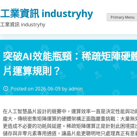
Skip
工業資訊 industryhy
to
content
Primary Menu
工業資訊 industryhy
突破AI效能瓶頸：稀疏矩陣硬
片運算規則？
Posted on
2026-06-09
by
admin
access_time
在人工智慧晶片設計的競賽中，運算效率一直是決定性能與功
龐大，傳統密集矩陣運算的硬體架構正面臨嚴重挑戰：大量無
更造成不必要的功耗與延遲。稀疏矩陣運算正是針對此困境提
儲存與非零元素專用通道，讓晶片能更聰明地只處理真正有意