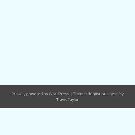
Proudly powered by WordPress
|
Theme: dentist-business by
Travis Taylor