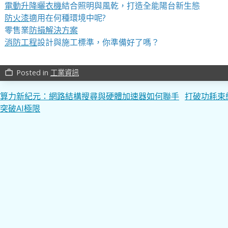
電動升降曬衣機
結合照明與風乾，打造全能陽台新生態
防火漆
適用在何種環境中呢?
零售業
防損解決方案
消防工程
設計與施工標準，你準備好了嗎？
Posted in
工業資訊
work_outline
文
算力新紀元：網路結構搜尋與硬體加速器如何聯手
打破功耗束
突破AI極限
章
導
覽