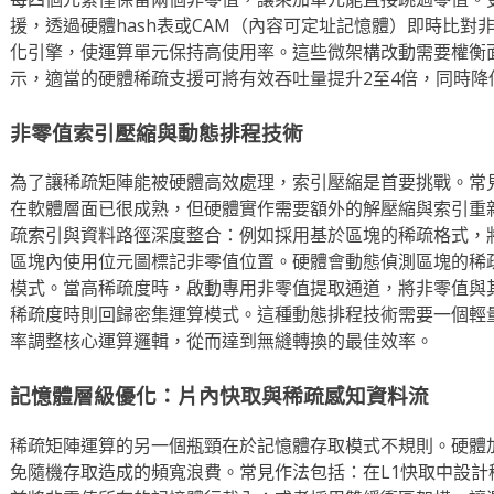
援，透過硬體hash表或CAM（內容可定址記憶體）即時比對
化引擎，使運算單元保持高使用率。這些微架構改動需要權衡
示，適當的硬體稀疏支援可將有效吞吐量提升2至4倍，同時降
非零值索引壓縮與動態排程技術
為了讓稀疏矩陣能被硬體高效處理，索引壓縮是首要挑戰。常見
在軟體層面已很成熟，但硬體實作需要額外的解壓縮與索引重
疏索引與資料路徑深度整合：例如採用基於區塊的稀疏格式，
區塊內使用位元圖標記非零值位置。硬體會動態偵測區塊的稀
模式。當高稀疏度時，啟動專用非零值提取通道，將非零值與
稀疏度時則回歸密集運算模式。這種動態排程技術需要一個輕
率調整核心運算邏輯，從而達到無縫轉換的最佳效率。
記憶體層級優化：片內快取與稀疏感知資料流
稀疏矩陣運算的另一個瓶頸在於記憶體存取模式不規則。硬體
免隨機存取造成的頻寬浪費。常見作法包括：在L1快取中設