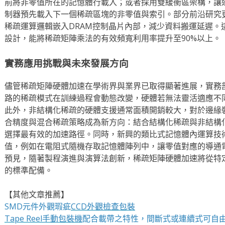
前將非零值所在的記憶體行載入；或者採用雙緩衝區架構，讓
制器預先載入下一個稀疏區塊的非零值與索引。部分前沿研究
稀疏運算邏輯嵌入DRAM控制晶片內部，減少資料搬運延遲。
設計，能將稀疏矩陣乘法的有效頻寬利用率提升至90%以上。
實務應用挑戰與未來發展方向
儘管稀疏矩陣硬體加速在學術界與業界已取得顯著進展，實務
路的稀疏模式在訓練過程會動態改變，硬體若無法靈活適應不
此外，非結構化稀疏的硬體支援通常面積開銷較大，對於邊緣
合精度與混合稀疏策略成為新方向：結合結構化稀疏與非結構
選擇最有效的加速路徑。同時，新興的類比式記憶體內運算技
值，例如在電阻式隨機存取記憶體陣列中，讓零值對應的導通
預見，隨著製程演進與演算法創新，稀疏矩陣硬體加速將從特定
的標準配備。
【其他文章推薦】
SMD元件外觀瑕疵
CCD外觀檢查包裝
Tape Reel手動包裝機
配合載帶之特性，間斷式或連續式可自