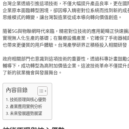
台灣企業透過引進這項技術，不僅大幅提升產品良率，更在國
企業原本面臨轉型困境，卻因導入精密對位系統而找到新的成
思維模式的轉變，讓台灣製造業從成本導向轉向價值創造。
隨著5G與物聯網時代來臨，精密對位技術的應用範疇正快速
實現無人化生產的基礎；在醫療設備產業，它確保了手術器械
也帶來更優質的用戶體驗。台灣產學研界正積極投入相關研發
政府相關部門也意識到這項技術的重要性，透過科專計畫鼓勵
輔導下，成功轉型為高附加價值企業。這波技術革命不僅提升
了新的就業機會與發展舞台。
內容目錄
技術原理與核心優勢
產業應用實例分析
未來發展趨勢展望