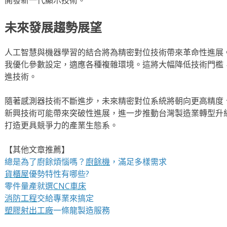
未來發展趨勢展望
人工智慧與機器學習的結合將為精密對位技術帶來革命性進展
我優化參數設定，適應各種複雜環境。這將大幅降低技術門檻
進技術。
隨著感測器技術不斷進步，未來精密對位系統將朝向更高精度
新興技術可能帶來突破性進展，進一步推動台灣製造業轉型升
打造更具競爭力的產業生態系。
【其他文章推薦】
總是為了廚餘煩惱嗎？
廚餘機
，滿足多樣需求
貨櫃屋
優勢特性有哪些?
零件量產就選
CNC車床
消防工程
交給專業來搞定
塑膠射出工廠
一條龍製造服務