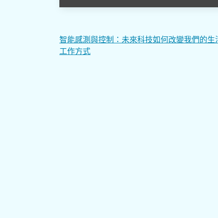
文
智能感測與控制：未來科技如何改變我們的生
工作方式
章
導
覽