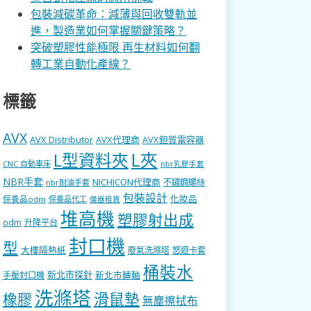
包裝減碳革命：減薄與回收雙軌並
進，製造業如何掌握關鍵策略？
突破塑膠性能極限 再生材料如何翻
轉工業自動化產線？
標籤
AVX
AVX Distributor
AVX代理商
AVX鉭質電容器
L型資料夾
L夾
CNC 自動車床
nbr乳膠手套
NBR手套
NICHICON代理商
不鏽鋼螺絲
nbr耐油手套
包裝設計
化妝品
保養品odm
保養品代工
儀器租賃
堆高機
塑膠射出成
odm
升降平台
封口機
型
大樓隔熱紙
廢氣洗滌塔
悠遊卡套
桶裝水
新北市探針
新北市轉軸
手壓封口機
洗滌塔
滑鼠墊
橡膠
無塵擦拭布