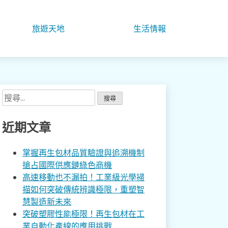
旅遊天地
生活情報
搜
尋
關
近期文章
鍵
字:
掌握再生包材品質驗證與追溯機制
搶占國際供應鏈綠色商機
高速移動也不漏拍！工業級光學掃
描如何突破傳統辨識極限，重塑智
慧製造新未來
突破塑膠性能極限！再生包材在工
業自動化產線的應用挑戰