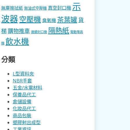
示
真空封口機
無塵擦拭紙
無油式空壓機
波器
空壓機
茶葉罐
貨
臭氧機
隔熱紙
梯
購物推車
連續封口機
電動堆高
飲水機
機
分類
L型資料夾
NBR手套
五金/水電材料
保養品代工
倉儲設備
化妝品代工
商品包裝
塑膠射出成型
工業資訊