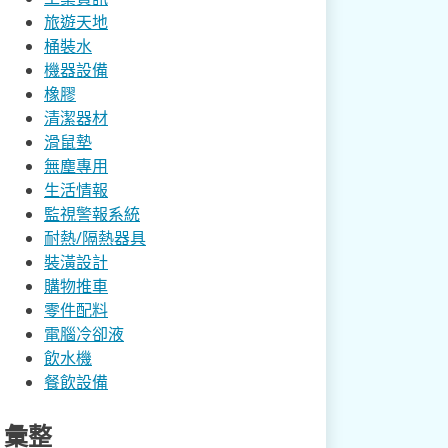
旅遊天地
桶裝水
機器設備
橡膠
清潔器材
滑鼠墊
無塵專用
生活情報
監視警報系統
耐熱/隔熱器具
裝潢設計
購物推車
零件配料
電腦冷卻液
飲水機
餐飲設備
彙整