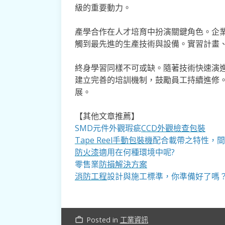
級的重要動力。
產學合作在人才培育中扮演關鍵角色。企
觸到最先進的生產技術與設備。實習計畫
終身學習同樣不可或缺。隨著技術快速演
建立完善的培訓機制，鼓勵員工持續進修
展。
【其他文章推薦】
SMD元件外觀瑕疵
CCD外觀檢查包裝
Tape Reel手動包裝機
配合載帶之特性，間
防火漆
適用在何種環境中呢?
零售業
防損解決方案
消防工程
設計與施工標準，你準備好了嗎
Posted in
工業資訊
work_outline