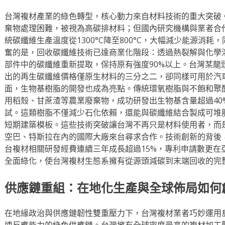
台灣複材產業的綠色轉型，核心動力來自材料技術的重大突破
棄物處理困難，被視為高碳排材料；但國內研究機構與業者合
統碳纖維生產溫度從1300°C降至800°C，大幅減少能源消
奮的是，回收碳纖維技術已達商業化階段：透過熱裂解與化學
部件中的碳纖維重新提取，保持原有強度90%以上。台灣某龍頭
出的再生碳纖維價格僅原生材料的三分之二，卻同樣可用於汽
面，生物基樹脂的開發也成為亮點。傳統環氧樹脂與不飽和聚
用稻殼、甘蔗渣等農業廢棄物，成功研發出生物基含量超過40
試。這類樹脂不僅減少石化依賴，還能與碳纖維結合製成可堆
短期建築模板。這些技術突破讓台灣不再只是材料使用者，而
空巴、特斯拉在內的國際大廠來台尋求合作。技術創新的背後
台複材相關研發經費連續三年成長超過15%，專利申請數更在
全面綠化，使台灣複材生態系擁有從源頭減碳到末端回收的完
供應鏈重組：在地化生產與全球佈局如何
在地緣政治與供應鏈韌性雙重壓力下，台灣複材業者巧妙運用
速反應能力的綠色供應鏈。台灣擁有全球密度最高的複材加工