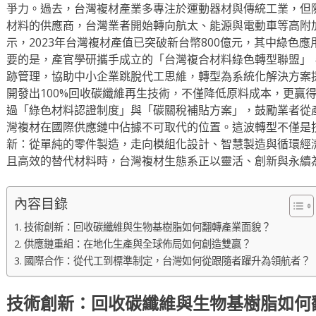
爭力。過去，台灣複材產業多專注於運動器材與傳統工業，但
材料的供應商，台灣業者開始轉向航太、能源與電動車等高附
示，2023年台灣複材產值已突破新台幣800億元，其中綠色
要的是，產官學研攜手成立的「台灣複合材料綠色轉型聯盟」
跡管理，協助中小企業跳脫代工思維，轉型為系統化解決方案
開發出100%回收碳纖維再生技術，不僅降低原料成本，更贏
過「綠色材料認證制度」與「碳關稅補貼方案」，鼓勵業者從
灣複材在國際供應鏈中佔據不可取代的位置。這波轉型不僅是
新：從單純的零件製造，走向模組化設計、智慧製造與循環經
且高效的替代材料時，台灣複材生態系正以靈活、創新與永續
內容目錄
技術創新：回收碳纖維與生物基樹脂如何翻轉產業面貌？
供應鏈重組：在地化生產與全球佈局如何創造雙贏？
國際合作：從代工到標準制定，台灣如何從跟隨者躍升為領航者？
技術創新：回收碳纖維與生物基樹脂如何