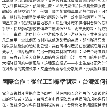
可找到模具設計、預浸料生產、熱壓成型到品保檢測全套服務
輸碳足跡與交貨時間。例如，國內某電動車電池殼供應商，可
品，相較歐美競爭對手平均兩週的時程，效率優勢顯著。同時
衛星工廠，就近服務當地客戶。這些海外廠不僅複製台灣的低
系統，使整體碳排放較傳統工廠降低35%。更重要的是，台灣
台」，串聯上游原料商、中游成型廠與下游品牌商，共享碳足
凡是使用一定比例回收材料或低碳製程的產品，即可獲得認證
種以數據驅動的透明化管理，讓台灣複材產品在歐盟碳邊境調整
競爭力。供應鏈重組的另一關鍵是材料在地化：過去台灣碳纖
團、長春石化等大廠投入原絲與碳纖維自製，國內自給率已從201
大幅降低供應中斷風險。這種混血模式——本土生產搭配海外
在地聚落的高速效率，又能透過全球化分散風險，形成難以複
國際合作：從代工到標準制定，台灣如何
當台灣複材產業邁向綠色轉型，其在國際舞台的角色也從被動
出的領航者。過去，台灣業者多遵循歐美客戶提供的規格進行
在，憑藉綠色材料與智慧製程的實力，台灣開始參與國際標準制定。例