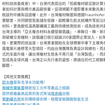
材料技術委員會）中，台灣代表提出的「低碳複材碳足跡計算
者如何計算與標示產品碳排量。這項規範不僅影響未來數兆美
稅談判中擁有話語權。此外，台灣複材聯盟與德國Fraunhofe
實驗室，共同開發氫氣儲存容器、超輕量化航太結構件等前沿
材料，更貢獻低溫高壓纏繞工藝與快速檢測技術，成為技術共
台灣主導的「亞太複合材料永續發展倡議」，串聯日、韓、新
與碳權交易機制。該倡議已吸引超過200家國際企業加入，台
紐。更實際的效益是，台灣業者開始在全球標案中拿下主導角
風電葉片維修等大型項目，均由台灣團隊負責設計與總包，而
式的全面升級，讓台灣複材生態系不再只是「台灣製造」，而
型成為全球共識，台灣正以先行者的姿態，將過往的代工經驗
腳跟。
【其他文章推薦】
飲水機
皆有含淨水功能嗎?
無線充電裝
置
精密加工元件等產品之經銷
提供原廠最高品質的各式柴油
堆高機
出租
電動曬衣架
告別傳統撐衣桿，極簡安裝開啟智能生活
零件量產就選
CNC車床