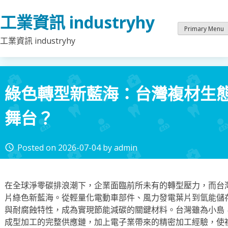
Skip
工業資訊 industryhy
to
content
Primary Menu
工業資訊 industryhy
綠色轉型新藍海：台灣複材生
舞台？
Posted on
2026-07-04
by
admin
access_time
在全球淨零碳排浪潮下，企業面臨前所未有的轉型壓力，而台
片綠色新藍海。從輕量化電動車部件、風力發電葉片到氫能儲
與耐腐蝕特性，成為實現節能減碳的關鍵材料。台灣雖為小島
成型加工的完整供應鏈，加上電子業帶來的精密加工經驗，使