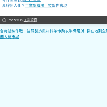
產線無人化？
工業型機械手臂
幫你實現！
Posted in
工業資訊
work_outline
文
台廠雙線作戰：智慧製造與材料革命助攻半導體與
從在地到全
無人機市場
章
導
覽