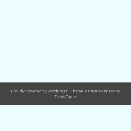
Proudly powered by WordPress
|
Theme: dentist-business by
Travis Taylor