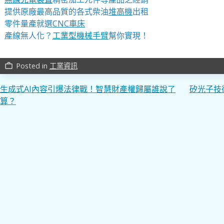
提供原廠最高品質的各式柴油
堆高機
出租
零件量產就選
CNC車床
產線無人化？
工業型機械手臂
幫你實現！
Posted in
工業資訊
work_outline
文
生成式AI內容引爆法律戰！智慧財產權歸屬誰說了
矽光子技
算？
章
導
覽