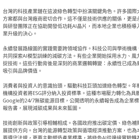
台灣的科技產業鏈在這波綠色轉型中扮演關鍵角色。許多國際
方案都與台灣廠商密切合作。這不僅是技術供應的關係，更是
與研發團隊正在協助開發低功耗AI晶片，而本地企業也積極導
業升級的決心。
永續發展路線圖的實踐需要跨領域協作。科技公司與學術機構
共同探索AI模型訓練的減碳方法。有些企業開始採用水力、風
捉技術。這些行動背後是深刻的商業邏輯轉變：永續性已成為
吸引與品牌價值。
消費者與投資人的意識抬頭，驅動科技巨頭加速綠色轉型。年
機構投資者將ESG評分納入投資標準。這種市場壓力轉化為具
Google的24/7無碳能源目標，公開透明的永續報告成為企
報告書，展現減碳成果與未來藍圖。
技術創新與政策引導相輔相成。各國政府推出碳定價、綠色補
展提供方向。台灣的能源轉型政策與循環經濟推動方案，也為
要遵守法規，更要主動塑造產業標準，將綠色AI從邊緣實驗轉