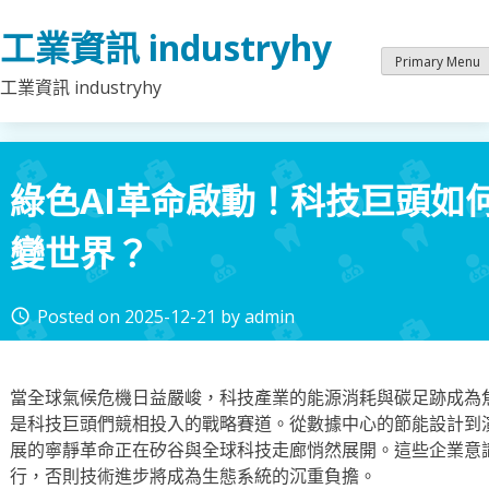
Skip
工業資訊 industryhy
to
content
Primary Menu
工業資訊 industryhy
綠色AI革命啟動！科技巨頭如
變世界？
Posted on
2025-12-21
by
admin
access_time
當全球氣候危機日益嚴峻，科技產業的能源消耗與碳足跡成為焦
是科技巨頭們競相投入的戰略賽道。從數據中心的節能設計到
展的寧靜革命正在矽谷與全球科技走廊悄然展開。這些企業意
行，否則技術進步將成為生態系統的沉重負擔。