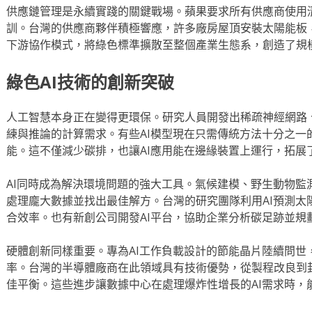
供應鏈管理是永續實踐的關鍵戰場。蘋果要求所有供應商使用
訓。台灣的供應商夥伴積極響應，許多廠房屋頂安裝太陽能板
下游協作模式，將綠色標準擴散至整個產業生態系，創造了規
綠色AI技術的創新突破
人工智慧本身正在變得更環保。研究人員開發出稀疏神經網路
練與推論的計算需求。有些AI模型現在只需傳統方法十分之一
能。這不僅減少碳排，也讓AI應用能在邊緣裝置上運行，拓展
AI同時成為解決環境問題的強大工具。氣候建模、野生動物監
處理龐大數據並找出最佳解方。台灣的研究團隊利用AI預測太
合效率。也有新創公司開發AI平台，協助企業分析碳足跡並規
硬體創新同樣重要。專為AI工作負載設計的節能晶片陸續問世
率。台灣的半導體廠商在此領域具有技術優勢，從製程改良到
佳平衡。這些進步讓數據中心在處理爆炸性增長的AI需求時，