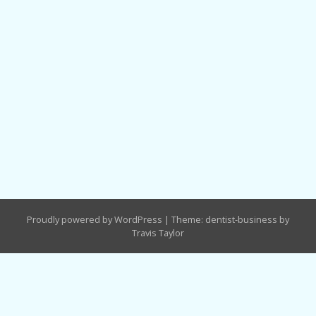
Proudly powered by WordPress
|
Theme: dentist-business by
Travis Taylor