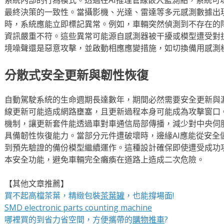
最終決策的一致性。當攝影機、光達、雷達等多元感測數據出現
時，系統應能立即標記異常。例如，車輛突然偵測到不存在的
資訊嚴重不符。這些異常可能源自感測器被干擾或模型遭受對抗
境噪聲還是惡意攻擊，並啟動相應應變措施，如切換備用感測
分散式安全更新與韌性恢復
自動駕駛系統的生命週期長達數年，期間必然需要安全更新與
線更新可能造成網路壅塞，且更新過程本身可能成為攻擊窗口。
機制，讓更新套件能透過車對車通信局部傳播，減少對中央伺
具備韌性恢復能力。當部分元件遭破壞時，邊緣AI應能從安全
到預先驗證的備份模型繼續運作。這種設計確保即使遭受成功
本安全功能，避免車輛完全癱瘓在道路上造成二次危險。
【其他文章推薦】
買不起高檔茶葉，精緻包裝
茶葉罐
，也能撐場面!
SMD electronic parts counting machine
哪裡買的到省力省空間，方便攜帶的
購物推車
?