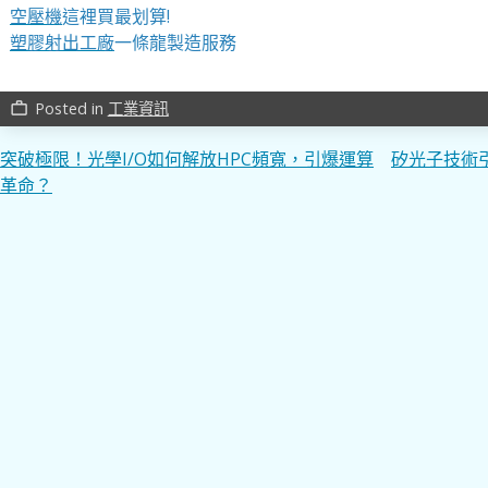
空壓機
這裡買最划算!
塑膠射出工廠
一條龍製造服務
Posted in
工業資訊
work_outline
文
突破極限！光學I/O如何解放HPC頻寬，引爆運算
矽光子技術
革命？
章
導
覽