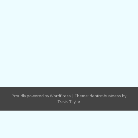
Proudly powered by WordPress
|
Theme: dentist-business by
Travis Taylor