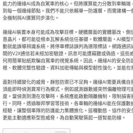
能力的邊緣AI成為自駕車的核心。但將運算能力分散到車輛端
到每一個邊緣節點。我們不能只依賴單一防護層，而需建構一
全機制與AI運算同步演化。
邊緣AI裝置本身可能成為攻擊目標。硬體層面的實體篡改、側
意晶片，都可能從根本瓦解系統信任基礎。軟體層面，AI模型
動就能誤導辨識系統，將停車標誌誤判為速限標誌。網路通訊
間的V2X通信若未經加密驗證，訊息可能遭竊聽或偽造。這些
何用簡單貼紙欺騙自駕車的視覺系統。因此，邊緣AI的安全防
根、軟體完整性驗證、資料加密傳輸與模型韌性強化，並能在
面對持續變化的威脅，靜態防禦已不足夠。邊緣AI需要具備自
須能即時偵測異常行為模式，例如感測器數據突然偏離物理可能
度。當偵測到潛在攻擊時，系統應能啟動隔離機制，限制損害
行。同時，透過聯邦學習等技術，各車輛的邊緣AI能在保護數
經驗，讓整個車隊的防護能力集體進化。這種動態、協作的安全
更能主動適應新型態威脅，為自動駕駛築起一道智能防線。