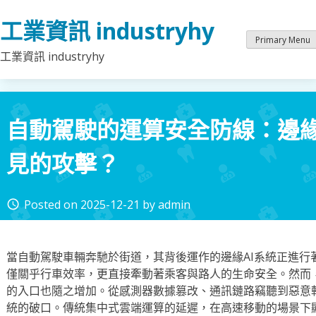
Skip
工業資訊 industryhy
to
content
Primary Menu
工業資訊 industryhy
自動駕駛的運算安全防線：邊緣
見的攻擊？
Posted on
2025-12-21
by
admin
access_time
當自動駕駛車輛奔馳於街道，其背後運作的邊緣AI系統正進行
僅關乎行車效率，更直接牽動著乘客與路人的生命安全。然而
的入口也隨之增加。從感測器數據篡改、通訊鏈路竊聽到惡意
統的破口。傳統集中式雲端運算的延遲，在高速移動的場景下