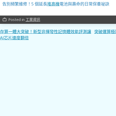
告別頻繁維修！5 個延長
堆高機
電池與壽命的日常保養祕訣
Posted in
工業資訊
work_outline
文
存算一體大突破！新型非揮發性記憶體效能評測讓
突破運算極
AI芯片速度翻倍
章
導
覽