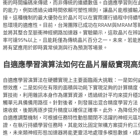
衝的時間編碼來傳遞，而非傳統的連續數值。自適應學習則在
的能力，例如透過尖峰時間依賴可塑性規則，讓晶片能根據輸
接。這種機制的最大優勢在於晶片可以在實際運行過程中持續
態環境的適應性。目前，台灣團隊已成功在RRAM與MRAM
並將其整合至脈衝神經網路加速器。實驗顯示，這款晶片在辨
率可達95%以上，且能耗僅為傳統晶片百分之一。未來，若能
將有望應用於即時異常偵測與行為預測等場景。
自適應學習演算法如何在晶片層級實現高
自適應學習演算法在硬體實現上主要面臨兩大挑戰：一是如何
想效應，二是如何在有限的面積與功耗下實現足夠的計算精度
算技術，利用雜訊本身作為運算資源，透過統計平均來提升穩
觸單元具備備用路徑。針對後者，則發展出混合精度學習方法
速收斂，後期再逐步提升精度以確保正確率。此外，為降低外
自適應調整機制，可根據任務特性動態關閉不活躍的神經元區
證，在執行持續學習任務時，其能效比固定架構方案提升約三
進，未來類神經形態加速器將能更靈活地處理多模態數據，成為