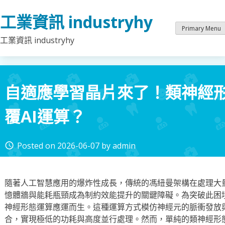
Skip
工業資訊 industryhy
to
content
Primary Menu
工業資訊 industryhy
自適應學習晶片來了！類神經
覆AI運算？
Posted on
2026-06-07
by
admin
access_time
隨著人工智慧應用的爆炸性成長，傳統的馮紐曼架構在處理大
憶體牆與能耗瓶頸成為制約效能提升的關鍵障礙。為突破此困
神經形態運算應運而生。這種運算方式模仿神經元的脈衝發放
合，實現極低的功耗與高度並行處理。然而，單純的類神經形