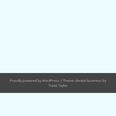
Proudly powered by WordPress
|
Theme: dentist-business by
Travis Taylor