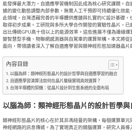
能發揮最大潛力，自適應學習機制因此成為核心研究課題。自
據的變化動態調整內部參數，無需人工干預即可持續優化效能
此領域，台灣憑藉完善的半導體供應鏈與扎實的IC設計基礎，
取得初步成果。工研院與多所大學合作開發的實驗性晶片，已
出比傳統GPU高十倍以上的能源效率。這些進展不僅為邊緣運
變智慧型手機、物聯網感測器與自駕車的運算架構。本文將從
面向，帶領讀者深入了解自適應學習與類神經形態加速器晶片
內容目錄
以腦為師：類神經形態晶片的設計哲學與自適應學習的融合
自適應學習演算法如何在晶片層級實現高效運算？
台灣半導體的契機：從晶片設計到生態系統的全面布局
以腦為師：類神經形態晶片的設計哲學與
類神經形態晶片的核心在於其非馮紐曼的架構，每個運算單元
神經網路的訊息傳遞。為了實現真正的類腦運算，研究人員導