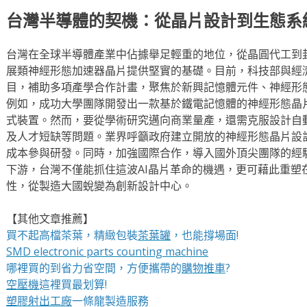
台灣半導體的契機：從晶片設計到生態系
台灣在全球半導體產業中佔據舉足輕重的地位，從晶圓代工到
展類神經形態加速器晶片提供堅實的基礎。目前，科技部與經
目，補助多項產學合作計畫，聚焦於新興記憶體元件、神經形
例如，成功大學團隊開發出一款基於鐵電記憶體的神經形態晶
式裝置。然而，要從學術研究邁向商業量產，還需克服設計自
及人才短缺等問題。業界呼籲政府建立開放的神經形態晶片設
成本參與研發。同時，加強國際合作，導入國外頂尖團隊的經
下游，台灣不僅能抓住這波AI晶片革命的機遇，更可藉此重塑
性，從製造大國蛻變為創新設計中心。
【其他文章推薦】
買不起高檔茶葉，精緻包裝
茶葉罐
，也能撐場面!
SMD electronic parts counting machine
哪裡買的到省力省空間，方便攜帶的
購物推車
?
空壓機
這裡買最划算!
塑膠射出工廠
一條龍製造服務