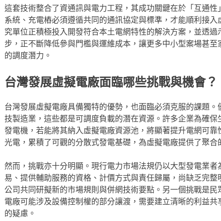
這套技術整合了資通訊與電力工程，其成功關鍵在於「互通性
系統、充電樁必須遵循共同的通訊協定與標準，才能順利接入
究單位正積極投入開發符合本土電網特性的解決方案，並透過
步，正不斷降低參與門檻與運維成本，讓更多中小型案場甚至
的調度潛力。
台灣發展虛擬電廠面臨哪些挑戰與機會？
台灣發展虛擬電廠具備獨特的優勢，也面臨必須克服的課題。
技製造業，這些都是可調度負載的潛在資源。許多企業為確保
發電機，若能將其納入虛擬電廠資源池，將顯著提升電網可靠
光電，累積了可觀的分散式發電基礎，為虛擬電廠提供了聚合
然而，挑戰亦十分明顯。現行電力市場法規仍以大型發電業者
易、提供輔助服務的資格、計價方式與責任歸屬，尚缺乏完整
公司共同研擬新的市場規則與併網技術要點。另一個挑戰是民
電廠可能涉及設備控制權的部分讓渡，需要建立清晰的利益共
的疑慮。