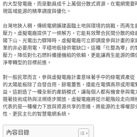
的大型發電廠，而是動員成千上萬個分散式資源，在電網需要
現區域能源的精準調度與優化。
台灣地狹人稠，傳統電網擴建面臨土地與環境的挑戰，而再生
壓力。虛擬電廠提供了一條解方，它能有效聚合民間分散的綠
陽下山、光電出力驟降時，虛擬電廠可立即調度參與計畫的家
業的非必要用電，平穩地銜接供電缺口。這種「化整為零」的
壓力，降低對化石燃料備援機組的依賴，更能讓再生能源的價
淨零轉型的目標前進。
對一般民眾而言，參與虛擬電廠計畫意味著手中的綠電資產從
的太陽能板除了自發自用、餘電躉售，還能在電價高昂或用電
益。這創造了一種全新的產銷模式，讓每個人都有機會參與電
隨著技術成熟與法規逐步開放，虛擬電廠將從示範階段走向規
代表的是一種權力下放與資源共享的思維，將能源的主導權部
性、更民主化的智慧電網系統。
內容目錄