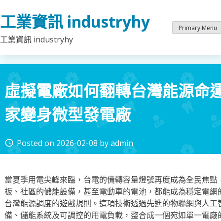
Skip
工業資訊 industryhy
to
content
Primary Menu
工業資訊 industryhy
虛擬電廠如何翻轉台灣能源命
家變身微型發電廠
Posted on
2026-02-08
by
admin
access_time
當夏季用電尖峰來臨，台電的備轉容量燈號再度成為全民焦點
板、社區的儲能設備，甚至電動車的電池，都能成為穩定電網
台灣能源調度的遊戲規則。這項技術透過先進的物聯網與人工
備、儲能系統及可調控的用電負載，整合成一個宛如單一電廠