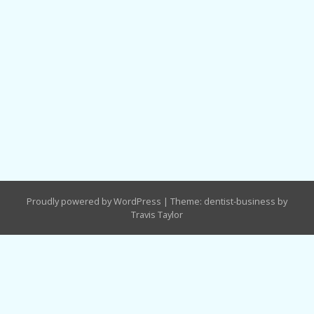
Proudly powered by WordPress
|
Theme: dentist-business by
Travis Taylor