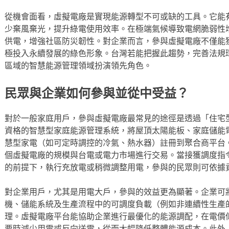
從機會面看，虛擬電廠是實現能源轉型不可或缺的工具。它能
少棄風棄光，提升綠電使用效率。在極端氣候導致電網脆弱性
供電，增強社區防災韌性。對企業而言，參與虛擬電廠不僅能
極投入永續發展的綠色形象。台灣若能把握此趨勢，完善法規
區域的智慧能源管理領域扮演領先角色。
民眾與企業如何參與並從中受益？
對於一般家庭用戶，參與虛擬電廠最常見的途徑是透過「住宅
資格的智慧型家庭能源管理系統，將屋頂太陽能板、家庭儲能
慧型家電（如可定時調控的冷氣、熱水器）註冊到聚合商平台
個虛擬電廠的規模與台電或電力市場進行交易。當接獲調度指
的前提下，執行充放電或稍微調整用電，參與的民眾則可依據
對企業用戶，尤其是用電大戶，參與的效益更為顯著。企業可
機、儲能系統及生產流程中的可調度負載（例如非連續性生產
理。虛擬電廠平台能協助企業進行最優化的能源調配，在電價
要時減少用電或反向送電，從而大幅降低整體能源成本。此外