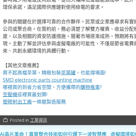
環保承諾，滿足國際供應鏈對使用綠電的要求。
參與的關鍵在於選擇可靠的合作夥伴。民眾或企業應尋求有實
公司或聚合商。在簽約前，務必清楚了解雙方權責、收益分配
度，以及相關的資安防護措施。隨著市場逐漸成熟，預期將有
現。主動了解並評估參與虛擬電廠的可能性，不僅是節省電費
來、共創永續環境的具體行動。
【其他文章推薦】
買不起高檔茶葉，精緻包裝
茶葉罐
，也能撐場面!
SMD electronic parts counting machine
哪裡買的到省力省空間，方便攜帶的
購物推車
?
空壓機
這裡買最划算!
塑膠射出工廠
一條龍製造服務
Posted in
工業資訊
work_outline
文
AI晶片革命！異質整合技術如何引爆下一波智慧應
虛擬環境如