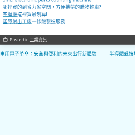
哪裡買的到省力省空間，方便攜帶的
購物推車
?
空壓機
這裡買最划算!
塑膠射出工廠
一條龍製造服務
Posted in
工業資訊
work_outline
文
車用電子革命：安全與便利的未來出行新體驗
半導體競技
章
導
覽