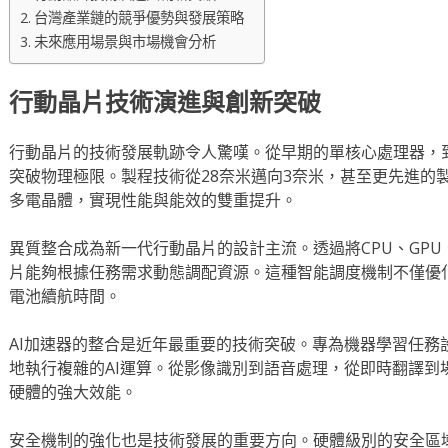
台灣產業鏈的競爭優勢與發展策略
未來應用場景與市場機會分析
行動晶片技術演進與創新突破
行動晶片的技術發展軌跡令人驚嘆。從早期的單核心處理器，
突破物理極限。製程技術從28奈米邁向3奈米，甚至更先進的
多電晶體，實現性能與能效的雙重提升。
異質整合成為新一代行動晶片的設計主流。透過將CPU、GPU
片能夠根據任務需求動態調配資源。這種智能調度機制不僅優
電池續航時間。
AI加速器的整合是近年最重要的技術突破。專為機器學習任務
地執行複雜的AI運算。從影像識別到語音處理，從即時翻譯到
硬體的強大效能。
安全機制的強化也是技術發展的重要方向。硬體級別的安全區