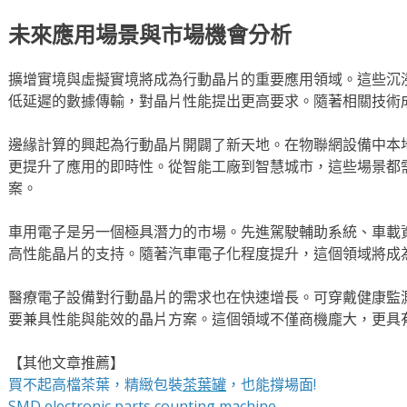
未來應用場景與市場機會分析
擴增實境與虛擬實境將成為行動晶片的重要應用領域。這些沉
低延遲的數據傳輸，對晶片性能提出更高要求。隨著相關技術
邊緣計算的興起為行動晶片開闢了新天地。在物聯網設備中本
更提升了應用的即時性。從智能工廠到智慧城市，這些場景都
案。
車用電子是另一個極具潛力的市場。先進駕駛輔助系統、車載
高性能晶片的支持。隨著汽車電子化程度提升，這個領域將成
醫療電子設備對行動晶片的需求也在快速增長。可穿戴健康監
要兼具性能與能效的晶片方案。這個領域不僅商機龐大，更具
【其他文章推薦】
買不起高檔茶葉，精緻包裝
茶葉罐
，也能撐場面!
SMD electronic parts counting machine