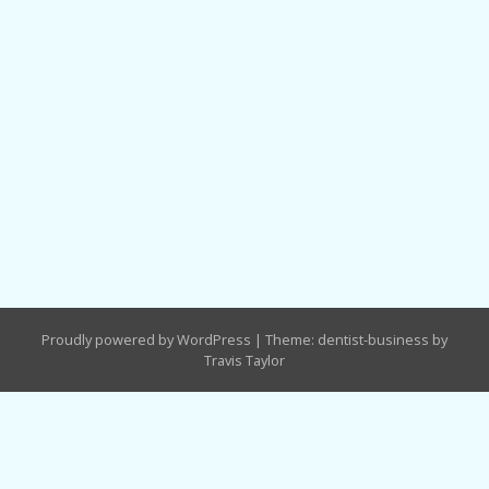
Proudly powered by WordPress
|
Theme: dentist-business by
Travis Taylor