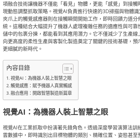
項融合技術讓機器不僅能「看見」物體，更能「感覺」到接觸
現動態調整抓取策略。視覺AI負責進行快速的3D掃描與物體
夾爪上的觸覺感應器則在接觸瞬間開始工作，即時回饋力道分
統。這種結合大幅提升了機器人處理複雜任務的適應性與可靠
儲中的包裹分揀，都能看到其應用潛力。它不僅減少了生產線
向更高度的柔性生產與客製化製造奠定了關鍵的技術基礎，預
更細膩的新時代。
內容目錄
視覺AI：為機器人裝上智慧之眼
觸覺感應：賦予機器人真實觸感
融合應用：開啟智慧製造新篇章
視覺AI：為機器人裝上智慧之眼
視覺AI在工業抓取中扮演著先鋒角色。透過深度學習演算法訓
雲數據中，即時識別出目標物體的類別、精確位置、姿態甚至