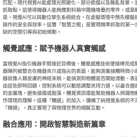
匹配，現代視覺AI能處理光照變化、部分遮擋以及雜亂背景，
抓取點。這使得機器人能夠應對料箱中隨機堆疊的零件，或是
是，視覺AI可以與數位孿生系統結合，在虛擬環境中預先模擬
操作的安全與效率。這雙「智慧之眼」是實現精準抓取的第一
缺的空間引導與初始規劃。
觸覺感應：賦予機器人真實觸感
當視覺AI指引機器手臂接近目標後，觸覺感應技術便接棒完成
器陣列被整合在機器夾爪或指尖的表面，能夠測量接觸時微小
器就像人類皮膚的神經末梢，能偵測到物體是否開始滑動、表
由這些即時回饋，控制系統可以動態調整夾持力道，以最合適
的金屬塊，避免損傷或脫落。觸覺資訊還能幫助機器人辨識物
作環境的理解。這種「觸感」的加入，彌補了純視覺系統的不
「精細」，真正實現了與物理世界的細膩互動。
融合應用：開啟智慧製造新篇章