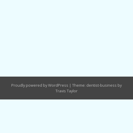
Proudly powered by WordPress
|
Theme: dentist-business by
Travis Taylor