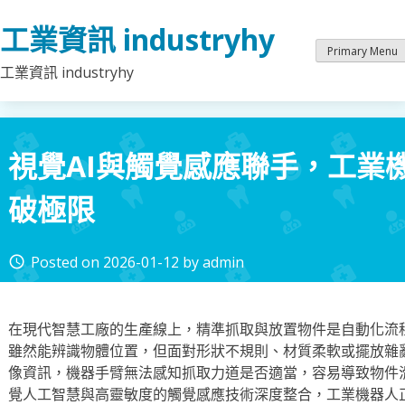
Skip
工業資訊 industryhy
to
content
Primary Menu
工業資訊 industryhy
視覺AI與觸覺感應聯手，工業
破極限
Posted on
2026-01-12
by
admin
access_time
在現代智慧工廠的生產線上，精準抓取與放置物件是自動化流
雖然能辨識物體位置，但面對形狀不規則、材質柔軟或擺放雜
像資訊，機器手臂無法感知抓取力道是否適當，容易導致物件
覺人工智慧與高靈敏度的觸覺感應技術深度整合，工業機器人