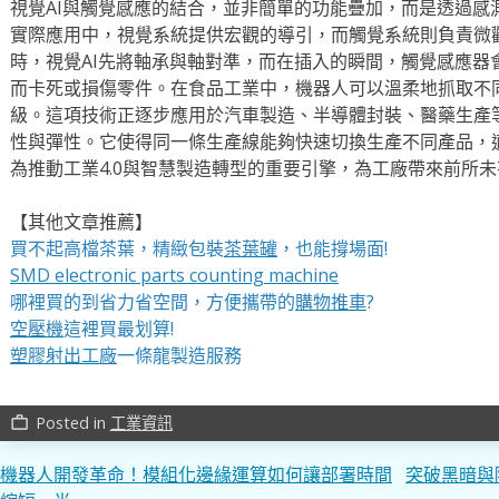
視覺AI與觸覺感應的結合，並非簡單的功能疊加，而是透過感
實際應用中，視覺系統提供宏觀的導引，而觸覺系統則負責微
時，視覺AI先將軸承與軸對準，而在插入的瞬間，觸覺感應器
而卡死或損傷零件。在食品工業中，機器人可以溫柔地抓取不
級。這項技術正逐步應用於汽車製造、半導體封裝、醫藥生產
性與彈性。它使得同一條生產線能夠快速切換生產不同產品，
為推動工業4.0與智慧製造轉型的重要引擎，為工廠帶來前所
【其他文章推薦】
買不起高檔茶葉，精緻包裝
茶葉罐
，也能撐場面!
SMD electronic parts counting machine
哪裡買的到省力省空間，方便攜帶的
購物推車
?
空壓機
這裡買最划算!
塑膠射出工廠
一條龍製造服務
Posted in
工業資訊
work_outline
文
機器人開發革命！模組化邊緣運算如何讓部署時間
突破黑暗與