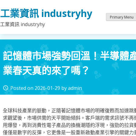
Skip
工業資訊 industryhy
to
content
Primary Menu
工業資訊 industryhy
記憶體市場強勢回溫！半導體
業春天真的來了嗎？
Posted on
2026-01-29
by
admin
access_time
全球科技產業的脈動，正隨著記憶體市場的明確復甦而加速跳
求觀望後，市場供需的天平開始傾斜。客戶端的需求訊號不再
用爆發，再到消費性電子產品的換機潮隱約浮現，強勁的拉貨
僅僅是數字的反彈，它更像是一股重新啟動產業引擎的關鍵力