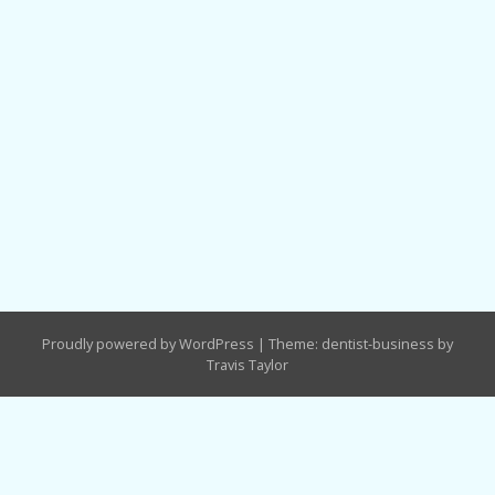
Proudly powered by WordPress
|
Theme: dentist-business by
Travis Taylor