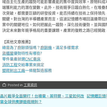
域自主化生產的趨勢可能影響產能的集中度與效率。原物料成
端獲利能力的潛在變數。此外，技術競爭日趨白熱化，在堆疊
次突破，都需要巨額的研發投資。能否持續在技術上保持領先
關鍵。對台灣的半導體產業而言，這波記憶體市場回溫連帶拉
業中的關鍵地位。如何把握此一趨勢，深化技術優勢，並與國
決定未來數年競爭格局的重要課題。產業的復甦之路已經開啟
【其他文章推薦】
總是為了廚餘煩惱嗎？
廚餘機
，滿足多樣需求
貨櫃屋
優勢特性有哪些?
零件量產就選
CNC車床
消防工程
交給專業來搞定
塑膠射出工廠
一條龍製造服務
Posted in
工業資訊
work_outline
文
晶片戰爭全面開打！台積電、英特爾、三星如何改
記憶體巨頭
寫全球供應鏈遊戲規則？
章