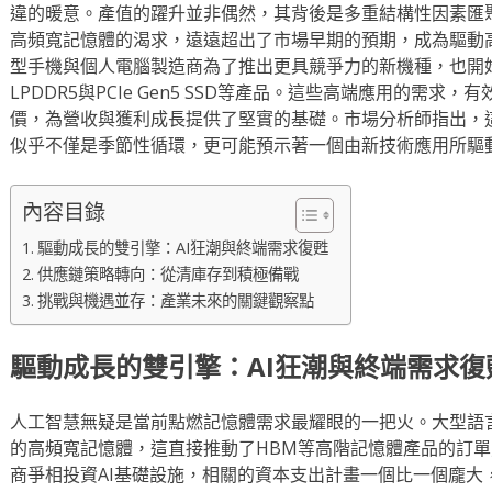
違的暖意。產值的躍升並非偶然，其背後是多重結構性因素匯聚
高頻寬記憶體的渴求，遠遠超出了市場早期的預期，成為驅動
型手機與個人電腦製造商為了推出更具競爭力的新機種，也開
LPDDR5與PCIe Gen5 SSD等產品。這些高端應用的需
價，為營收與獲利成長提供了堅實的基礎。市場分析師指出，
似乎不僅是季節性循環，更可能預示著一個由新技術應用所驅
內容目錄
驅動成長的雙引擎：AI狂潮與終端需求復甦
供應鏈策略轉向：從清庫存到積極備戰
挑戰與機遇並存：產業未來的關鍵觀察點
驅動成長的雙引擎：AI狂潮與終端需求復
人工智慧無疑是當前點燃記憶體需求最耀眼的一把火。大型語
的高頻寬記憶體，這直接推動了HBM等高階記憶體產品的訂
商爭相投資AI基礎設施，相關的資本支出計畫一個比一個龐大