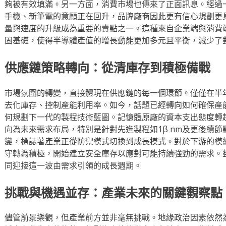
夠被有效填滿。另一方面，消費市場也傳來了正面訊息。經過
手機、新筆電的意願正在回升，品牌廠商因此更有信心規劃更
量與速度的升級成為重要的賣點之一。這種來自企業端與消費
固基礎，使得半導體產值的增長動能更加多元且平衡，減少了
供應鏈策略轉向：從清庫存到積極備戰
市場氛圍的轉變，直接體現在供應鏈的每一個環節。僅僅在半
去化庫存、控制產能利用率。如今，話題已經轉向如何確保產
何規劃下一代的製程技術藍圖。記憶體原廠的資本支出態度轉
向為未來需求布局，特別是針對先進製程如1β nm及更後續
變，標誌著產業正從防禦模式切換到成長模式。對於下游的模
守轉為積極，開始建立安全庫存以應對可能持續強勁的需求。
同迎接這一波由需求引領的成長週期。
挑戰與機遇並存：產業未來的關鍵觀察點
儘管前景樂觀，但產業前方並非毫無挑戰。地緣政治因素依然