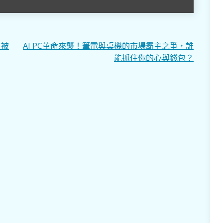
片被
AI PC革命來襲！筆電與桌機的市場霸主之爭，誰
能抓住你的心與錢包？