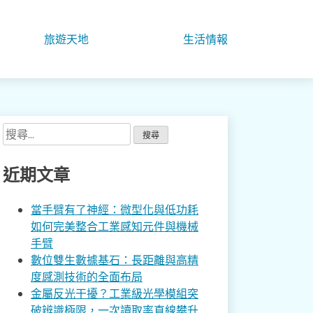
旅遊天地
生活情報
搜
尋
關
近期文章
鍵
字:
當手臂有了神經：微型化與低功耗
如何完美整合工業感知元件與機械
手臂
數位雙生數據基石：長距離與高精
度感測技術的全面布局
金屬反光干擾？工業級光學模組突
破辨識極限，一次讀取率直線攀升