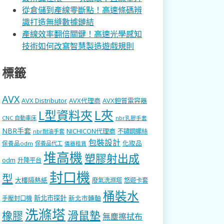
從倉儲到產線零斷點！高速條碼辨
識打造無縫數據鏈結
產線效率翻倍關鍵！高速光學感知
技術如何改寫智慧製造遊戲規則
標籤
AVX
AVX Distributor
AVX代理商
AVX鉭質電容器
L型資料夾
L夾
CNC 自動車床
nbr乳膠手套
NBR手套
NICHICON代理商
不鏽鋼螺絲
nbr耐油手套
包裝設計
化妝品
保養品odm
保養品代工
儀器租賃
堆高機
塑膠射出成
odm
升降平台
封口機
型
大樓隔熱紙
廢氣洗滌塔
悠遊卡套
桶裝水
新北市探針
新北市轉軸
手壓封口機
洗滌塔
滑鼠墊
橡膠
無塵擦拭布