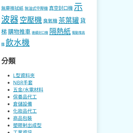
示
真空封口機
無塵擦拭紙
無油式空壓機
波器
空壓機
茶葉罐
貨
臭氧機
隔熱紙
梯
購物推車
連續封口機
電動堆高
飲水機
機
分類
L型資料夾
NBR手套
五金/水電材料
保養品代工
倉儲設備
化妝品代工
商品包裝
塑膠射出成型
工業資訊