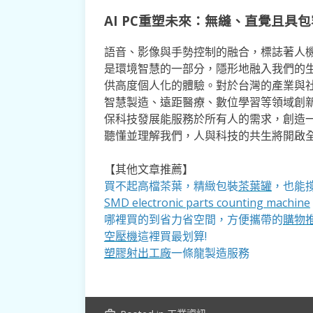
AI PC重塑未來：無縫、直覺且具
語音、影像與手勢控制的融合，標誌著人機
是環境智慧的一部分，隱形地融入我們的
供高度個人化的體驗。對於台灣的產業與
智慧製造、遠距醫療、數位學習等領域創
保科技發展能服務於所有人的需求，創造
聽懂並理解我們，人與科技的共生將開啟
【其他文章推薦】
買不起高檔茶葉，精緻包裝
茶葉罐
，也能撐
SMD electronic parts counting machine
哪裡買的到省力省空間，方便攜帶的
購物
空壓機
這裡買最划算!
塑膠射出工廠
一條龍製造服務