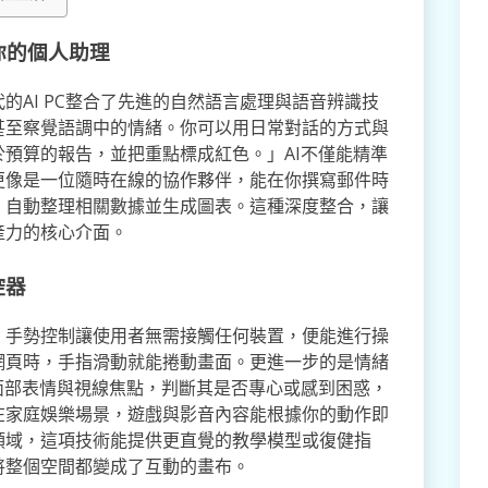
你的個人助理
的AI PC整合了先進的自然語言處理與語音辨識技
甚至察覺語調中的情緒。你可以用日常對話的方式與
預算的報告，並把重點標成紅色。」AI不僅能精準
更像是一位隨時在線的協作夥伴，能在你撰寫郵件時
，自動整理相關數據並生成圖表。這種深度整合，讓
產力的核心介面。
控器
。手勢控制讓使用者無需接觸任何裝置，便能進行操
網頁時，手指滑動就能捲動畫面。更進一步的是情緒
面部表情與視線焦點，判斷其是否專心或感到困惑，
在家庭娛樂場景，遊戲與影音內容能根據你的動作即
領域，這項技術能提供更直覺的教學模型或復健指
將整個空間都變成了互動的畫布。