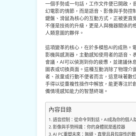
一個手勢或一句話，工作文件便已開啟，
幻電影的情節，而是語音、影像與手勢控制
鍵盤、滑鼠為核心的互動方式，正被更直覺
不僅是技術的升級，更是人與機器關係的
人類意圖的夥伴。
這項變革的核心，在於多模態AI的成熟。
影機與感測器，主動感知使用者的語音、
會議，AI可以偵測到你的疲憊，並建議休
圖表或切換頁面。這種互動消除了物理介
者、孩童或行動不便者而言，這意味著數
手得以從重複性操作中解放，能更專注於創
備情境感知能力的智慧終端。
內容目錄
語音控制：從命令到對話，AI成為你的個人
影像與手勢辨識：你的身體就是遙控器
AI PC重塑未來：無縫、直覺且具包容性的