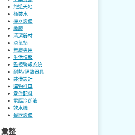
旅遊天地
桶裝水
機器設備
橡膠
清潔器材
滑鼠墊
無塵專用
生活情報
監視警報系統
耐熱/隔熱器具
裝潢設計
購物推車
零件配料
電腦冷卻液
飲水機
餐飲設備
彙整