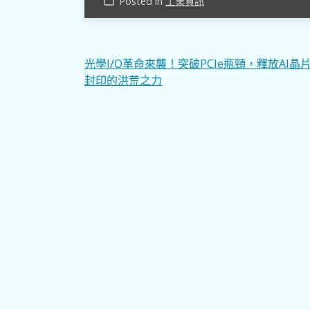
Posted in
工業資訊
work_outline
文
光學I/O革命來襲！突破PCIe瓶頸，釋放AI晶
封印的洪荒之力
章
導
覽