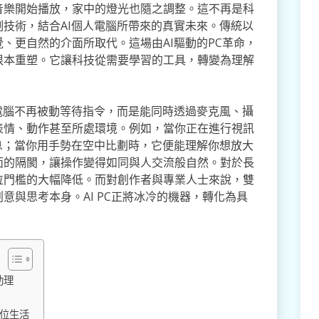
音樂開始播放，家中的燈光也隨之調整。這不再是科
技術，結合AI個人電腦所帶來的真實未來。傳統以
、更自然的介面所取代。這場由AI驅動的PC革命，
根本重塑。它讓科技從需要學習的工具，轉變為理解
電腦不再被動等待指令，而是能同時透過麥克風、攝
表情、動作甚至所處環境。例如，當你正在進行視訊
息；當你用手勢在空中比劃時，它便能理解你想放大
面的隔閡，讓操作變得如同與人交流般自然。對於長
位門檻的大幅降低。而對創作者與專業人士來說，雙
意與思考本身。AI PC正將冰冷的機器，轉化為具
助理
數位生活