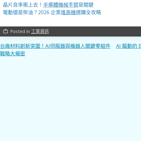
晶片良率衝上去！
半導體機械手臂
是關鍵
電動還是柴油？2026 企業
堆高機
選購全攻略
Posted in
工業資訊
work_outline
文
台廠材料創新突圍！AI伺服器與機器人關鍵零組件
AI 驅動
戰略大揭密
章
導
覽