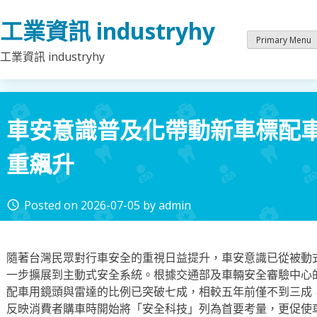
Skip
工業資訊 industryhy
to
content
Primary Menu
工業資訊 industryhy
車安意識普及化帶動新車標配
重飆升
Posted on
2026-07-05
by
admin
access_time
隨著台灣民眾對行車安全的重視日益提升，車安意識已從被動式
一步擴展到主動式安全系統。根據交通部及車輛安全審驗中心的
配車用鏡頭與雷達的比例已突破七成，相較五年前僅不到三成
反映消費者購車時開始將「安全科技」列為首要考量，更促使