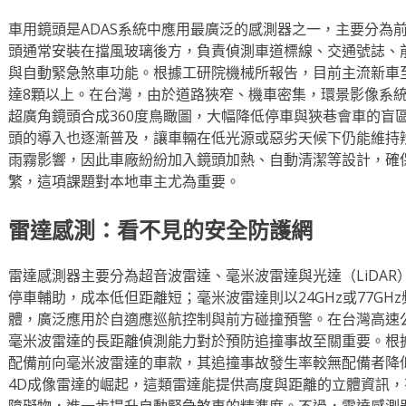
車用鏡頭是ADAS系統中應用最廣泛的感測器之一，主要分為
頭通常安裝在擋風玻璃後方，負責偵測車道標線、交通號誌、
與自動緊急煞車功能。根據工研院機械所報告，目前主流新車
達8顆以上。在台灣，由於道路狹窄、機車密集，環景影像系
超廣角鏡頭合成360度鳥瞰圖，大幅降低停車與狹巷會車的盲
頭的導入也逐漸普及，讓車輛在低光源或惡劣天候下仍能維持
雨霧影響，因此車廠紛紛加入鏡頭加熱、自動清潔等設計，確
繁，這項課題對本地車主尤為重要。
雷達感測：看不見的安全防護網
雷達感測器主要分為超音波雷達、毫米波雷達與光達（LiDA
停車輔助，成本低但距離短；毫米波雷達則以24GHz或77GH
體，廣泛應用於自適應巡航控制與前方碰撞預警。在台灣高速
毫米波雷達的長距離偵測能力對於預防追撞事故至關重要。根據
配備前向毫米波雷達的車款，其追撞事故發生率較無配備者降低
4D成像雷達的崛起，這類雷達能提供高度與距離的立體資訊
障礙物，進一步提升自動緊急煞車的精準度。不過，雷達感測