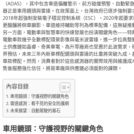
（ADAS），其中包含車道偏離警示、前方碰撞預警、自動緊
器正是車用鏡頭與雷達。在政策面上，台灣政府已逐步強制要求
2018年起強制安裝電子穩定控制系統（ESC），2020年起
更醞釀將倒車顯影、車道維持輔助等列為標準配備，這無疑推
另一方面，電動車與智慧車的快速發展也扮演關鍵角色——特
電動車款幾乎全數標配環景影像與毫米波雷達，進一步拉高整
土供應鏈如晶睿、奇美車電、為升等廠商也受惠於此波需求，
界預估，未來三年內新車標配鏡頭與雷達的比重將突破九成，甚
車款標配。然而，消費者對於這些感測器的實際效用與維護成
售後服務強化信任，將是車廠與供應鏈必須面對的課題。
內容目錄
車用鏡頭：守護視野的關鍵角色
雷達感測：看不見的安全防護網
未來展望：自動駕駛的基石
車用鏡頭：守護視野的關鍵角色