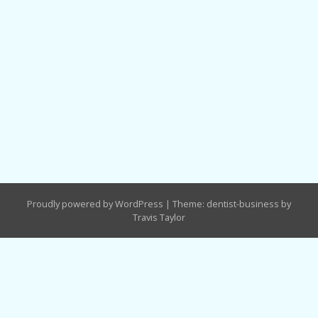
Proudly powered by WordPress
|
Theme: dentist-business by
Travis Taylor