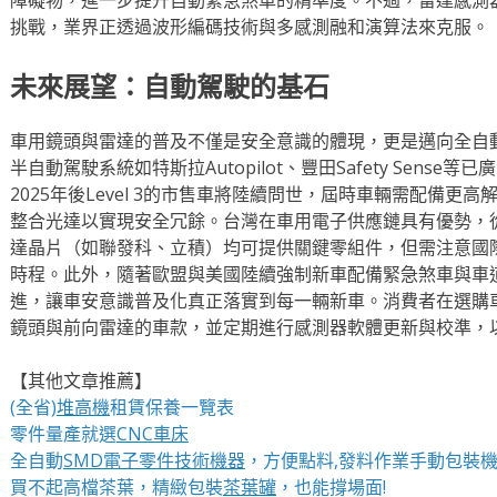
挑戰，業界正透過波形編碼技術與多感測融和演算法來克服。
未來展望：自動駕駛的基石
車用鏡頭與雷達的普及不僅是安全意識的體現，更是邁向全自動駕
半自動駕駛系統如特斯拉Autopilot、豐田Safety Sens
2025年後Level 3的市售車將陸續問世，屆時車輛需配備
整合光達以實現安全冗餘。台灣在車用電子供應鏈具有優勢，
達晶片（如聯發科、立積）均可提供關鍵零組件，但需注意國際車規
時程。此外，隨著歐盟與美國陸續強制新車配備緊急煞車與車
進，讓車安意識普及化真正落實到每一輛新車。消費者在選購
鏡頭與前向雷達的車款，並定期進行感測器軟體更新與校準，
【其他文章推薦】
(全省)
堆高機
租賃保養一覽表
零件量產就選
CNC車床
全自動
SMD電子零件技術機器
，方便點料,發料作業手動包裝
買不起高檔茶葉，精緻包裝
茶葉罐
，也能撐場面!