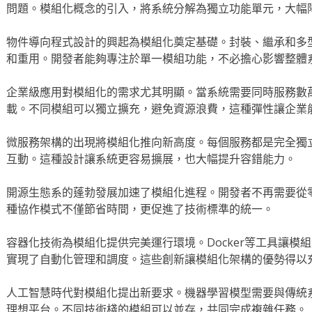
問題。模組化概念的引入，將系統分解為獨立功能單元，大幅
物件導向程式設計的興起為模組化奠定基礎。封裝、繼承和多
和重用。開發者能夠專注於單一模組功能，不必擔心影響整體
企業級應用對模組化的需求尤其明顯。當系統需要同時服務數
載。不同模組可以獨立擴充，避免資源浪費，這種彈性讓企業
微服務架構的出現將模組化推向新高度。每個服務都是完全獨
互動。這種設計讓系統更容易擴展，也大幅提升容錯能力。
開源生態系的蓬勃發展加速了模組化進程。開發者不再需要從
種協作模式不僅節省時間，更促進了技術標準的統一。
容器化技術為模組化提供完美運行環境。Docker等工具讓模組部署
實現了自動化管理和調度。這些創新讓模組化架構的優勢得以
人工智慧時代對模組化提出新要求。機器學習模型需要與傳統
理想平台。不同技術棧的模組可以並存，共同完成複雜任務。