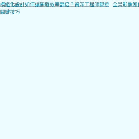
文
模組化設計如何讓開發效率翻倍？資深工程師親授
全景影像如
關鍵技巧
章
導
覽