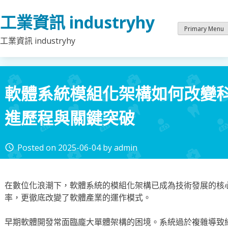
Skip
工業資訊 industryhy
to
content
Primary Menu
工業資訊 industryhy
軟體系統模組化架構如何改變
進歷程與關鍵突破
Posted on
2025-06-04
by
admin
access_time
在數位化浪潮下，軟體系統的模組化架構已成為技術發展的核
率，更徹底改變了軟體產業的運作模式。
早期軟體開發常面臨龐大單體架構的困境。系統過於複雜導致