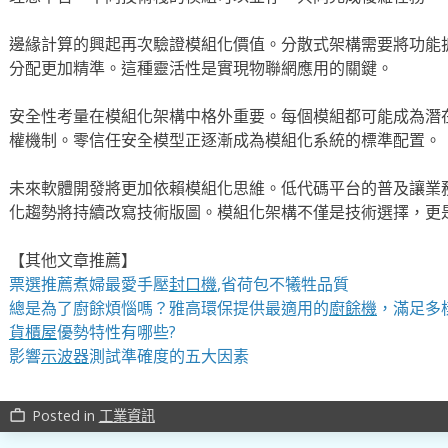
邊緣計算的興起再次驗證模組化價值。分散式架構需要將功能
分配更加精準。這種靈活性是實現物聯網應用的關鍵。
安全性考量在模組化架構中格外重要。每個模組都可能成為潛
權機制。零信任安全模型正逐漸成為模組化系統的標準配置。
未來軟體開發將更加依賴模組化思維。低代碼平台的普及讓業
化趨勢將持續改寫技術版圖。模組化架構不僅是技術選擇，更
【其他文章推薦】
票選推薦煮婦最愛手壓
封口機
,省荷包不犧牲品質
總是為了廚餘煩惱嗎？雅高環保提供最適用的
廚餘機
，滿足多
貨櫃屋
優勢特性有哪些?
影響
示波器
測試準確度的五大因素
Posted in
工業資訊
work_outline