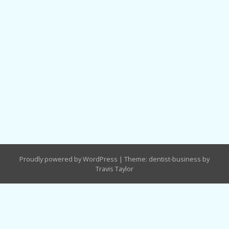
Proudly powered by WordPress
|
Theme: dentist-business by
Travis Taylor