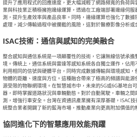
提升了應用程式的回應速度，更大幅減輕了網路頻寬的負荷與
業與科技業正積極擁抱邊緣運算，透過在工廠端部署邊緣伺服
測，提升生產效率與產品良率。同時，邊緣運算也強化了數據
處理，減少傳輸過程中被攔截的風險，這對於醫療影像分析或
ISAC技術：通信與感知的完美融合
整合感知與通信系統是一項顛覆性的技術，它讓無線信號承擔
境。傳統上，通信系統與雷達等感知系統各自獨立運作，佔用不
利用相同的信號與硬體平台，同時完成數據傳輸與環境感知，
物體的距離、速度與方位。這種融合帶來了極高的頻譜與能源
源受限的物聯網環境。在智慧城市中，未來的5G或6G基地台
器，即時掌握道路狀況與車輛動態。對於自動駕駛，車輛之間
測，增強行車安全。台灣在資通訊產業擁有深厚基礎，ISAC
統整合業者開闢了新的藍海市場，推動產業向更高附加價值的
協同進化下的智慧應用效能飛躍