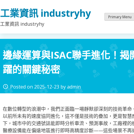
Skip
工業資訊 industryhy
to
content
Primary Menu
工業資訊 industryhy
邊緣運算與ISAC聯手進化！
躍的關鍵秘密
Posted on
2025-12-23
by
admin
access_time
在數位轉型的浪潮中，我們正面臨一場靜默卻深刻的技術革命
以前所未有的速度協同進化，這不僅是技術的疊加，更是智慧
下，城市中的交通號誌能即時分析車流、預測事故，工廠裡的
醫療設備能在偏遠地區進行即時高精度診斷——這些場景不再