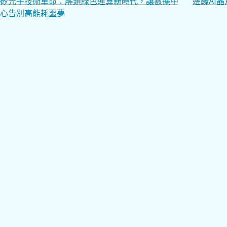
文
矽光子技術革命：解鎖綠色運算新時代，讓數據中
邊緣AI
心告別高能耗噩夢
章
導
覽