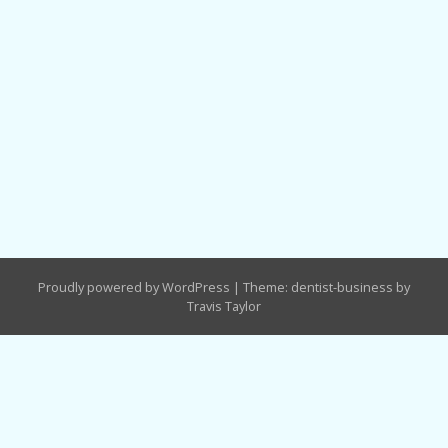
Proudly powered by WordPress
|
Theme: dentist-business by
Travis Taylor