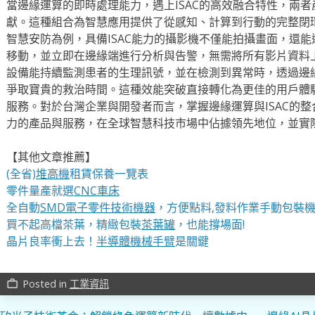
當邊緣運算的即時處理能力，遇上ISAC的高效融合特性，兩
獻。這種組合為智慧應用提供了從感知、計算到行動的完整閉
智慧安防為例，具備ISAC能力的攝影機不僅能拍攝畫面，還
移動，並立即在邊緣端進行分析與告警，無需將所有影片資料
設備能持續監測患者的生理訊號，並在檢測到異常時，透過邊
爭取寶貴的救治時間。這種效能突破直接轉化為更佳的用戶體
服務。對於台灣企業與開發者而言，掌握邊緣運算與ISAC的
力的產品與服務，在全球智慧科技市場中佔據領先地位，並實
【其他文章推薦】
(全省)
堆高機
租賃保養一覽表
零件量產就選
CNC車床
全自動
SMD電子零件技術機器
，方便點料,發料作業手動包裝
買不起高檔茶葉，精緻包裝
茶葉罐
，也能撐場面!
晶片良率衝上去！
半導體機械手臂
是關鍵
Posted in
工業資訊
work_outline