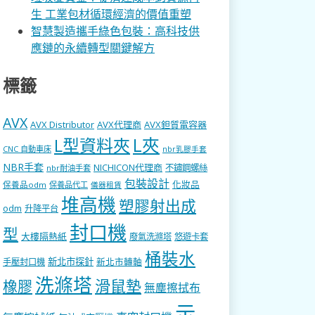
生 工業包材循環經濟的價值重塑
智慧製造攜手綠色包裝：高科技供
應鏈的永續轉型關鍵解方
標籤
AVX
AVX Distributor
AVX代理商
AVX鉭質電容器
L型資料夾
L夾
CNC 自動車床
nbr乳膠手套
NBR手套
NICHICON代理商
不鏽鋼螺絲
nbr耐油手套
包裝設計
化妝品
保養品odm
保養品代工
儀器租賃
堆高機
塑膠射出成
odm
升降平台
封口機
型
大樓隔熱紙
廢氣洗滌塔
悠遊卡套
桶裝水
新北市探針
新北市轉軸
手壓封口機
洗滌塔
滑鼠墊
橡膠
無塵擦拭布
示