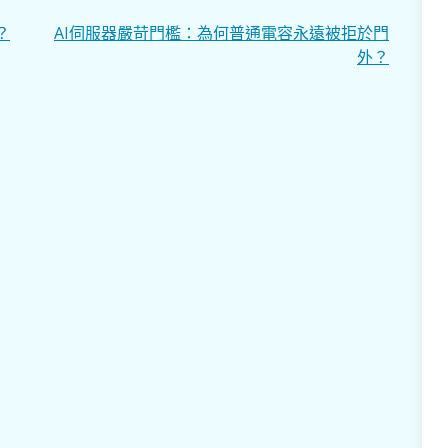
？
AI伺服器嚴苛門檻：為何普通電容永遠被拒於門
外？