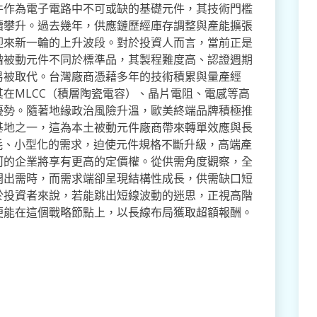
件作為電子電路中不可或缺的基礎元件，其技術門檻
續攀升。過去幾年，供應鏈歷經庫存調整與產能擴張
迎來新一輪的上升波段。對於投資人而言，當前正是
階被動元件不同於標準品，其製程難度高、認證週期
易被取代。台灣廠商憑藉多年的技術積累與量產經
在MLCC（積層陶瓷電容）、晶片電阻、電感等高
優勢。隨著地緣政治風險升溫，歐美終端品牌積極推
基地之一，這為本土被動元件廠商帶來轉單效應與長
耗、小型化的需求，迫使元件規格不斷升級，高端產
河的企業將享有更高的定價權。從供需角度觀察，全
開出需時，而需求端卻呈現結構性成長，供需缺口短
於投資者來說，若能跳出短線波動的迷思，正視高階
便能在這個戰略節點上，以長線布局獲取超額報酬。