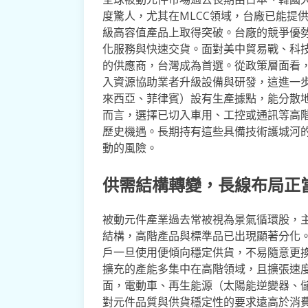
度驚人，尤其在MLCC領域，台廠已能提供0
級高容值產品上取得突破。台廠的競爭優
化服務與快速交貨。面對美中貿易戰、科
的供應商，台灣成為首選。從政策層面看
入資源協助業者升級設備與研發，這進一
來西亞、菲律賓）設有生產據點，能分散
而言，選擇已切入車用、工控或通訊等高
歷史機遇。長期持有這些具備技術護城河
動的風險。
供需結構轉變，長線布局正
被動元件產業過去常被視為景氣循環股，
結構，高階產品與標準品已出現顯著分化
戶一旦使用便傾向穩定供貨，不易隨意更
擴充的產能多集中在高階領域，且擴張速
面，電動車、再生能源（太陽能逆變器、儲
對元件品質與供貨穩定性的要求遠高於消