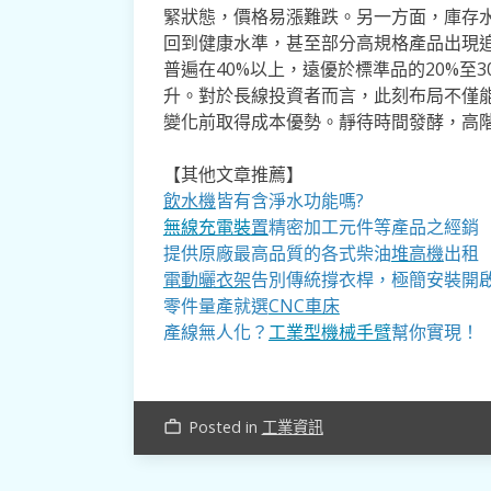
緊狀態，價格易漲難跌。另一方面，庫存水位
回到健康水準，甚至部分高規格產品出現
普遍在40%以上，遠優於標準品的20%至
升。對於長線投資者而言，此刻布局不僅
變化前取得成本優勢。靜待時間發酵，高
【其他文章推薦】
飲水機
皆有含淨水功能嗎?
無線充電裝
置
精密加工元件等產品之經銷
提供原廠最高品質的各式柴油
堆高機
出租
電動曬衣架
告別傳統撐衣桿，極簡安裝開
零件量產就選
CNC車床
產線無人化？
工業型機械手臂
幫你實現！
Posted in
工業資訊
work_outline