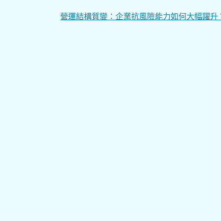
文
營運結構質變：企業抗風險能力如何大幅躍升
章
導
覽