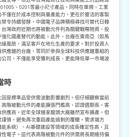
1005、0201等最小尺寸產品，同時在車規、工業
勢不僅在於成本控制與量產能力，更在於靈活的客製
技禁令持續發酵，中國電子品牌積極尋找可替代日韓
，台灣政府近期也將被動元件列為關鍵戰略物資，投
步強化國產替代的動能。此外，台廠在東南亞（如馬
地緣風險，滿足客戶在地化生產的要求。對於投資人
階供應鏈的台廠，等同於參與全球科技供應鏈重組的
的公司，不僅能享受獲利成長，更能降低單一市場波
當時
主因是標準品受供需波動影響劇烈。但仔細觀察當前
。高階被動元件的產能擴張門檻高、認證週期長，客
換供應商。近年全球幾家龍頭大廠雖然宣布擴產，但
度謹慎，避免再次重蹈產能過剩的覆轍。需求端方
能系統）、AI基礎建設等領域的成長確定性高，且
費性電子。這代表高階被動元件的供需將長期維持偏