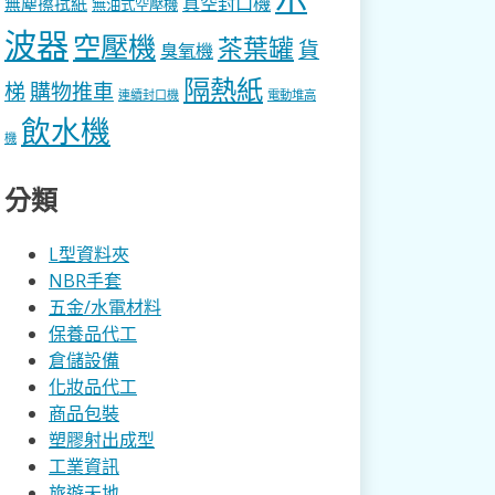
真空封口機
無塵擦拭紙
無油式空壓機
波器
空壓機
茶葉罐
貨
臭氧機
隔熱紙
梯
購物推車
連續封口機
電動堆高
飲水機
機
分類
L型資料夾
NBR手套
五金/水電材料
保養品代工
倉儲設備
化妝品代工
商品包裝
塑膠射出成型
工業資訊
旅遊天地