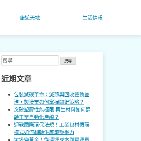
旅遊天地
生活情報
搜
尋
關
近期文章
鍵
字:
包裝減碳革命：減薄與回收雙軌並
進，製造業如何掌握關鍵策略？
突破塑膠性能極限 再生材料如何翻
轉工業自動化產線？
迎戰國際環保法規！工業包材循環
模式如何翻轉供應鏈競爭力
垃圾變黃金！從清運成本到資源再