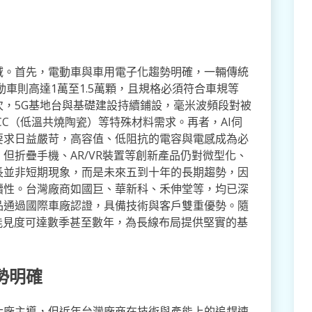
域。首先，電動車與車用電子化趨勢明確，一輛傳統
而電動車則高達1萬至1.5萬顆，且規格必須符合車規等
，5G基地台與基礎建設持續鋪設，毫米波頻段對被
CC（低溫共燒陶瓷）等特殊材料需求。再者，AI伺
要求日益嚴苛，高容值、低阻抗的電容與電感成為必
但折疊手機、AR/VR裝置等創新產品仍對微型化、
長並非短期現象，而是未來五到十年的長期趨勢，因
續性。台灣廠商如國巨、華新科、禾伸堂等，均已深
品通過國際車廠認證，具備技術與客戶雙重優勢。隨
能見度可達數季甚至數年，為長線布局提供堅實的基
勢明確
大廠主導，但近年台灣廠商在技術與產能上的追趕速