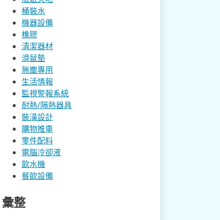
桶裝水
機器設備
橡膠
清潔器材
滑鼠墊
無塵專用
生活情報
監視警報系統
耐熱/隔熱器具
裝潢設計
購物推車
零件配料
電腦冷卻液
飲水機
餐飲設備
彙整