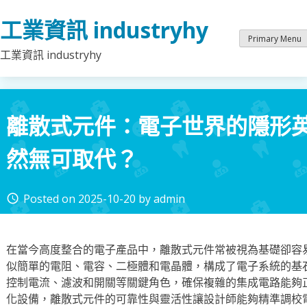
Skip
工業資訊 industryhy
to
content
Primary Menu
工業資訊 industryhy
離散式元件：電子世界的隱形
然無可取代？
Posted on
2025-10-20
by
admin
access_time
在當今高度整合的電子產品中，離散式元件常被視為基礎卻容
似簡單的電阻、電容、二極體和電晶體，構成了電子系統的基
控制電流、濾波和開關等關鍵角色，確保複雜的集成電路能夠
化設備，離散式元件的可靠性與靈活性讓設計師能夠精準調校