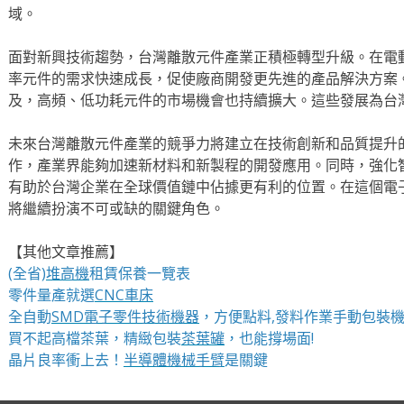
域。
面對新興技術趨勢，台灣離散元件產業正積極轉型升級。在電
率元件的需求快速成長，促使廠商開發更先進的產品解決方案
及，高頻、低功耗元件的市場機會也持續擴大。這些發展為台
未來台灣離散元件產業的競爭力將建立在技術創新和品質提升
作，產業界能夠加速新材料和新製程的開發應用。同時，強化
有助於台灣企業在全球價值鏈中佔據更有利的位置。在這個電
將繼續扮演不可或缺的關鍵角色。
【其他文章推薦】
(全省)
堆高機
租賃保養一覽表
零件量產就選
CNC車床
全自動
SMD電子零件技術機器
，方便點料,發料作業手動包裝
買不起高檔茶葉，精緻包裝
茶葉罐
，也能撐場面!
晶片良率衝上去！
半導體機械手臂
是關鍵