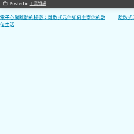
Posted in
工業資訊
work_outline
文
電子心臟跳動的秘密：離散式元件如何主宰你的數
離散式
位生活
章
導
覽