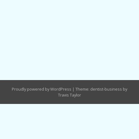
Proudly powered by WordPress
|
Theme: dentist-business by
Travis Taylor