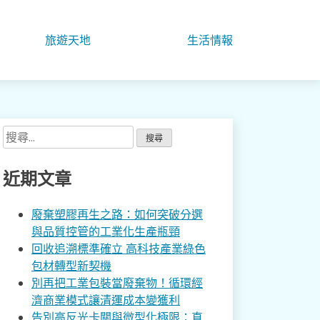
旅遊天地
生活情報
搜
尋
關
近期文章
鍵
字:
廢棄塑膠再生之路：如何突破分選
與品質控管的工業化生產瓶頸
回收追溯標準確立 高科技產業綠色
包材轉型新契機
別再把工業包裝當廢棄物！循環經
濟商業模式讓清運成本變獲利
告別高反光卡關與微型化極限：直