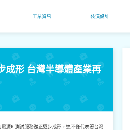
工業資訊
裝潢設計
步成形 台灣半導體產業再
電源IC測試服務鏈正逐步成形，這不僅代表著台灣