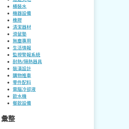
桶裝水
機器設備
橡膠
清潔器材
滑鼠墊
無塵專用
生活情報
監視警報系統
耐熱/隔熱器具
裝潢設計
購物推車
零件配料
電腦冷卻液
飲水機
餐飲設備
彙整