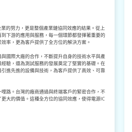
企業的努力，更是整個產業鏈協同效應的結果。從上
再到下游的應用與服務，每一個環節都發揮著重要的
業效率，更為客戶提供了全方位的解決方案。
過與國際大廠的合作，不斷提升自身的技術水平與產
與經驗，還為測試服務的發展奠定了堅實的基礎。在
過引進先進的設備與技術，為客戶提供了高效、可靠
一哩路。台灣的廠商通過與終端客戶的緊密合作，不
更大的價值。這種全方位的協同效應，使得電源IC