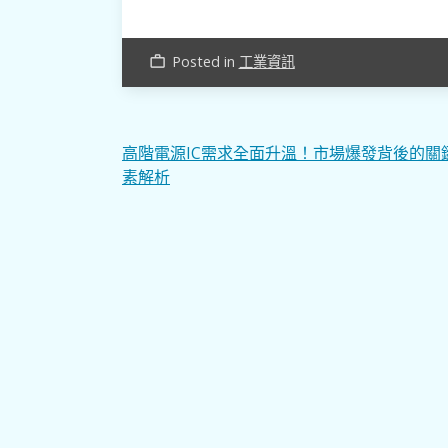
Posted in
工業資訊
work_outline
文
高階電源IC需求全面升溫！市場爆發背後的關
素解析
章
導
覽