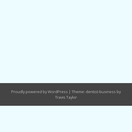
Proudly powered by WordPress
|
Theme: dentist-business by
Travis Taylor