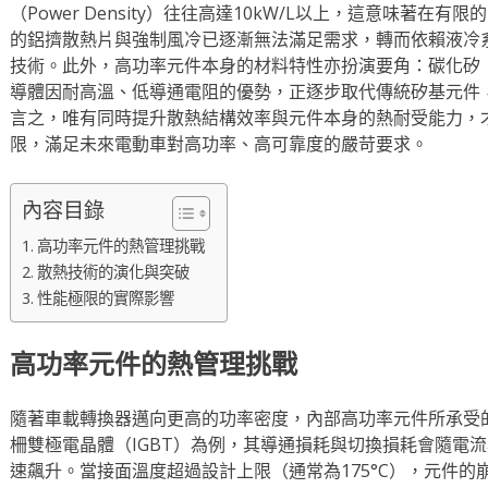
（Power Density）往往高達10kW/L以上，這意味著
的鋁擠散熱片與強制風冷已逐漸無法滿足需求，轉而依賴液冷
技術。此外，高功率元件本身的材料特性亦扮演要角：碳化矽（S
導體因耐高溫、低導通電阻的優勢，正逐步取代傳統矽基元件
言之，唯有同時提升散熱結構效率與元件本身的熱耐受能力，
限，滿足未來電動車對高功率、高可靠度的嚴苛要求。
內容目錄
高功率元件的熱管理挑戰
散熱技術的演化與突破
性能極限的實際影響
高功率元件的熱管理挑戰
隨著車載轉換器邁向更高的功率密度，內部高功率元件所承受
柵雙極電晶體（IGBT）為例，其導通損耗與切換損耗會隨電
速飆升。當接面溫度超過設計上限（通常為175°C），元件