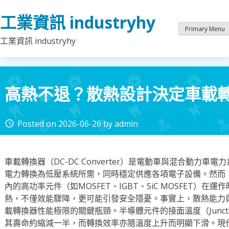
Skip
工業資訊 industryhy
to
content
Primary Menu
工業資訊 industryhy
高熱不退？散熱設計決定車載
Posted on
2026-06-26
by
admin
access_time
車載轉換器（DC-DC Converter）是電動車與混合動力
電力轉換為低壓系統所需，同時穩定供應各項電子設備。然而
內的高功率元件（如MOSFET、IGBT、SiC MOSFET）
熱，不僅效能驟降，更可能引發安全隱憂。事實上，散熱能力
載轉換器性能極限的關鍵瓶頸。半導體元件的接面溫度（Junction 
其壽命約縮減一半，而轉換效率亦隨溫度上升而明顯下滑。現