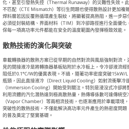
化，甚至引發熱失控（Thermal Runaway）的災難性失效
不匹配（CTE Mismatch）等衍生問題也使得散熱設計更
焊料層若因反覆熱循環產生裂紋，將顯著提高熱阻，進一步惡
必須從封裝結構、界面材料（TIM）到冷卻路徑進行全面優化
保每一項高功率元件都能在安全的溫度範圍內發揮極致效能。
散熱技術的演化與突破
車載轉換器的散熱方案已從早期的自然對流與風扇強制對流，
見的間接液冷是將轉換器基板貼附於水冷板上，令冷卻液流經
阻低於0.1°C/W的優異表現。不過，隨著功率密度突破15kW
瓶頸，因此直接液冷（Direct Liquid Cooling）如射流衝擊冷卻
（Immersion Cooling）開始受到關注。特別是浸沒式
利用流體的汽化潛熱達到極高散熱量，熱傳導係數可達傳統空
（Vapor Chamber）等兩相流技術，也逐漸應用於車載
突破性的散熱技術，不僅能解決高功率元件產生的熱密度問題，更
的普及奠定了堅實基礎。