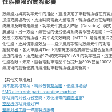
性能極限的實際影響
散熱能力與高功率元件的搭配，直接決定了車載轉換器在真實
加速或爬坡為例，馬達瞬間需要大量電流，轉換器必須在短時
統無法及時帶走熱量，功率元件將進入降額（Derating）
航里程。另一方面，熱管理的優劣也與系統壽命密切相關：一
效液冷方案的轉換器，其平均失效時間（MTTF）是傳統風冷方
化性能，更具備節能效益——減少風扇等輔助散熱元件的耗電
趨勢來看，各大車廠與Tier 1供應商正積極將熱管理整合至系
通道的組合，達成超過97%的效率與20kW/L的功率密度，
性能極限。未來，隨著電動車電壓平台提升至800V甚至100
熱技術的創新也將持續推動車載轉換器邁向新高。
【其他文章推薦】
買不起高檔茶葉，精緻包裝
茶葉罐
，也能撐場面!
SMD electronic parts counting machine
哪裡買的到省力省空間，方便攜帶的
購物推車
?
空壓機
這裡買最划算!
塑膠射出工廠
一條龍製造服務