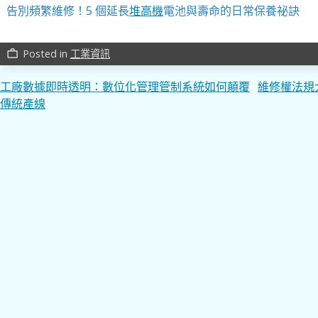
告別頻繁維修！5 個延長
堆高機
電池與壽命的日常保養祕訣
Posted in
工業資訊
work_outline
文
工廠數據即時透明：數位化管理管制系統如何顛覆
維修權法規
傳統產線
章
導
覽