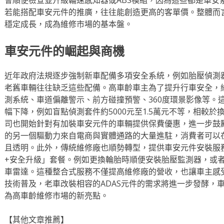
若能搭配車安元件的推廣，往往能創造更高的客單價。整體而
穩定成長，成為維修市場的基本盤。
車安元件的崛起與商機
近年政府法規逐步強制新車配備多項安全系統，例如胎壓偵測
老舊車輛往往缺乏這些配備。高車齡車主為了提升行車安全，
測系統、車道偏離警示、前方碰撞預警、360度環景影像等。
幅下降，例如盲點偵測套件約5000元至1.5萬元不等，相較
司也開始針對有加裝車安元件的車輛提供保費優惠，進一步鼓
的另一個驅動力來自電商與實體通路的大量進駐，消費者可以
且透明。此外，傳統維修廠也順勢轉型，提供車安元件安裝服
+安全升級」套餐。例如更換輪胎時順便安裝胎壓監測器，或
車雷達。這種整合式服務不僅提高維修廠的營收，也讓車主感
技術普及，老車改裝相容的ADAS元件的需求將進一步發酵，
為高車齡維修市場的新亮點。
【其他文章推薦】