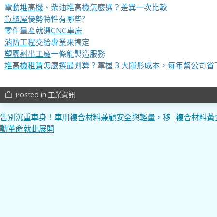
電動
堆高機
、柴油堆高機怎麼選？差異一次比較
貨櫃屋
優勢特性有哪些?
零件量產就選
CNC車床
消防工程
交給專業來搞定
塑膠射出工廠
一條龍製造服務
堆高機租賃
怎麼選最划算？掌握 3 大隱形成本，每年幫公司省
Posted in
工業資訊
work_outline
文
告別沉重車身！車用複合材料兼顧安全與輕量，移
複合材料黃
動革命就此展開
章
導
覽