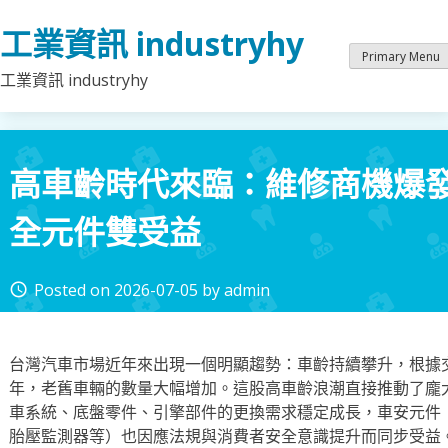
Skip
工業資訊 industryhy
to
content
Primary Menu
工業資訊 industryhy
高車齡時代來臨：維修商機爆
全元件雙受益
Posted on
2026-07-05
by
admin
access_time
台灣汽車市場近年來出現一個明顯趨勢：車齡持續攀升，根據
年，老舊車輛的數量大幅增加。這股高車齡浪潮直接推動了龐
車系統、底盤零件、引擎部件的更換需求穩定成長，車安元件
胎壓監測器等）也因應法規與消費者安全意識提升而同步受益