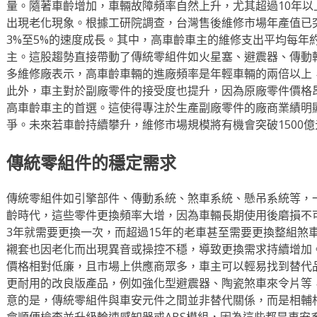
量。隨著車齡增加，車輛故障頻率自然上升，尤其超過10年
出現老化現象。根據工研院調查，台灣售後維修市場年產值已突
3%至5%的速度成長。其中，高車齡車主的維修支出平均每年約
主。這股趨勢直接帶動了傳統零組件如火星塞、避震器、傳動
多維修廠表示，高車齡車輛的進廠頻率是年輕車輛的兩倍以上
此外，車主對於副廠零件的接受度也提升，因為原廠零件價格
高車齡車主的首選。這使得專注於生產副廠零件的廠商業績明
爭。未來若車齡持續攀升，維修市場規模將有機會突破1500
傳統零組件的穩定需求
傳統零組件如引擎部件、傳動系統、煞車系統、懸吊系統等，
齡時代，這些零件更換頻率大增，因為車輛長期使用後磨損不
3年就需要更換一次，而超過15年的老車甚至需要更換整組煞
襯套也因老化而出現異音或操控不穩，導致更換需求持續增加
價格相對低廉，且市場上供應商眾多，車主可以輕易找到替代
更耐用的改良版產品，例如強化型避震器、陶瓷煞車來令片等
意的是，傳統零組件與車安元件之間並非替代關係，而是相輔
會順便檢查並升級輪速感知器或ABS模組，因為這些都是車安