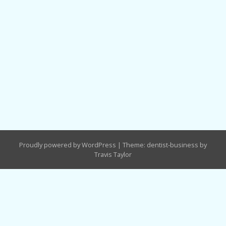
Proudly powered by WordPress
|
Theme: dentist-business by
Travis Taylor