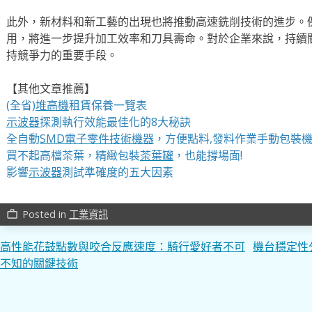
此外，新材料和新工藝的出現也將推動高速銑削技術的進步。
用，將進一步提升加工效率和刀具壽命。對於企業來說，持續
持競爭力的重要手段。
【其他文章推薦】
(全省)
堆高機
租賃保養一覽表
示波器
探測執行效能最佳化的8大秘訣
全自動
SMD電子零件技術機器
，方便點料,發料作業手動包裝
買不起高檔茶葉，精緻包裝
茶葉罐
，也能撐場面!
影響
示波器
測試準確度的五大因素
Posted in
工業資訊
work_outline
文
高性能花鼓點數與咬合反應速度：騎行愛好者不可
機台穩定性
不知的關鍵技術
章
導