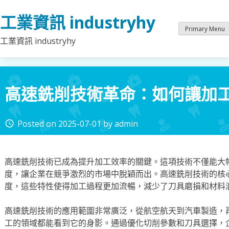
Skip
工業資訊 industryhy
to
content
Primary Menu
工業資訊 industryhy
高速銑削技術革命：如何讓加工
Posted on
2025-07-01
by
admin
access_time
高速銑削技術已成為提升加工效率的關鍵。這項技術不僅能大
度，讓企業在競爭激烈的市場中脫穎而出。高速銑削技術的核
度，這些特性使得加工過程更加流暢，減少了刀具磨損和材料
高速銑削技術的應用範圍非常廣泛，從航空航天到汽車製造，
工的領域都能看到它的身影。通過優化切削參數和刀具選擇，