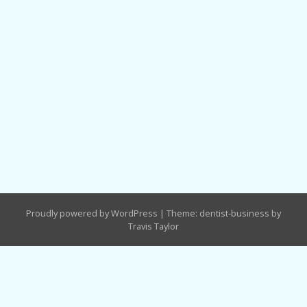
Proudly powered by WordPress
|
Theme: dentist-business by
Travis Taylor