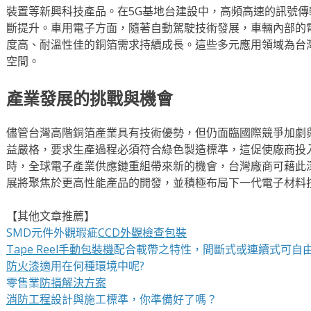
裝置等新興科技產品。在5G基地台建設中，高頻高速的訊號
斷提升。車用電子方面，隨著自動駕駛技術發展，車輛內部的
度高、耐溫性佳的銅箔需求持續成長。這些多元應用領域為台
空間。
產業發展的挑戰與機會
儘管台灣高階銅箔產業具有技術優勢，但仍面臨國際競爭加劇
益嚴格，要求生產過程必須符合綠色製造標準，這促使廠商投
時，全球電子產業供應鏈重組帶來新的機會，台灣廠商可藉此
展將聚焦於更高性能產品的開發，並積極布局下一代電子材料
【其他文章推薦】
SMD元件外觀瑕疵
CCD外觀檢查包裝
Tape Reel手動包裝機
配合載帶之特性，間斷式或連續式可自
防火漆
適用在何種環境中呢?
零售業
防損解決方案
消防工程
設計與施工標準，你準備好了嗎？