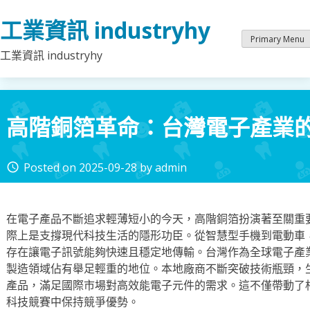
Skip
工業資訊 industryhy
to
content
Primary Menu
工業資訊 industryhy
高階銅箔革命：台灣電子產業
Posted on
2025-09-28
by
admin
access_time
在電子產品不斷追求輕薄短小的今天，高階銅箔扮演著至關重
際上是支撐現代科技生活的隱形功臣。從智慧型手機到電動車
存在讓電子訊號能夠快速且穩定地傳輸。台灣作為全球電子產
製造領域佔有舉足輕重的地位。本地廠商不斷突破技術瓶頸，
產品，滿足國際市場對高效能電子元件的需求。這不僅帶動了
科技競賽中保持競爭優勢。