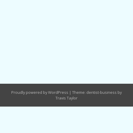
Proudly powered by WordPress
|
Theme: dentist-business by
Travis Taylor