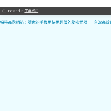
Posted in
工業資訊
work_outline
文
揭秘高階銅箔：讓你的手機更快更輕薄的秘密武器
台灣高效
章
導
覽