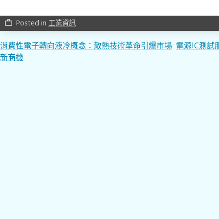
Posted in
工業資訊
work_outline
文
消費性電子轉向液冷概念：散熱技術革命引爆市場
電源IC測
新商機
章
導
覽