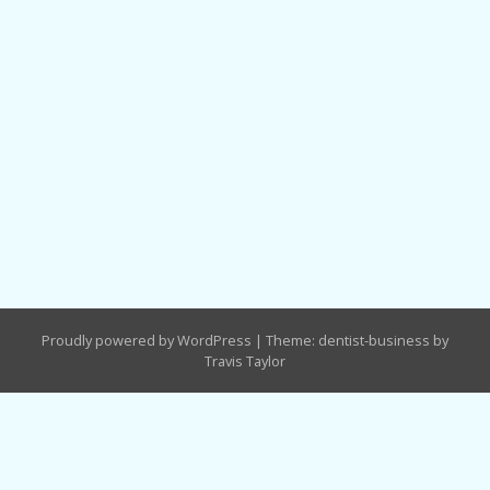
Proudly powered by WordPress
|
Theme: dentist-business by
Travis Taylor