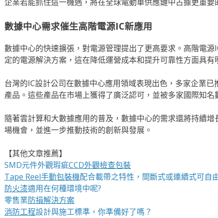
企業若能抓住這一機遇，將在全球電動車供應鏈中占據更重要
數據中心需求催生高階電源IC新應用
數據中心的快速擴張，對電源管理提出了更高要求。高階電源I
定的電源解決方案，這在降低運營成本和提升可靠性方面具有
台灣的IC設計公司在數據中心應用領域表現出色，多家企業已
產品。這些產品在市場上獲得了廣泛認可，並被多家國際知名
隨著雲計算和大數據應用的普及，數據中心的需求還將持續增長
場機會，並進一步推動技術的創新與發展。
【其他文章推薦】
SMD元件外觀瑕疵
CCD外觀檢查包裝
Tape Reel手動包裝機
配合載帶之特性，間斷式或連續式可自
防火漆
適用在何種環境中呢?
零售業
防損解決方案
消防工程
設計與施工標準，你準備好了嗎？