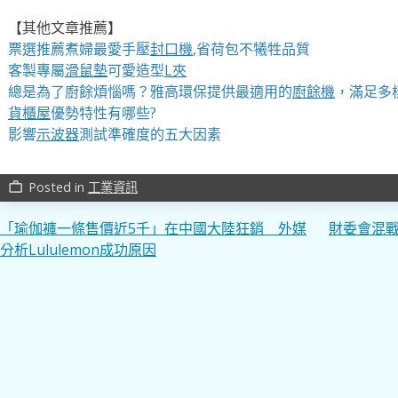
【其他文章推薦】
票選推薦煮婦最愛手壓
封口機
,省荷包不犧牲品質
客製專屬
滑鼠墊
可愛造型
L夾
總是為了廚餘煩惱嗎？雅高環保提供最適用的
廚餘機
，滿足多
貨櫃屋
優勢特性有哪些?
影響
示波器
測試準確度的五大因素
Posted in
工業資訊
work_outline
文
「瑜伽褲一條售價近5千」在中國大陸狂銷 外媒
財委會混戰
分析Lululemon成功原因
章
導
覽