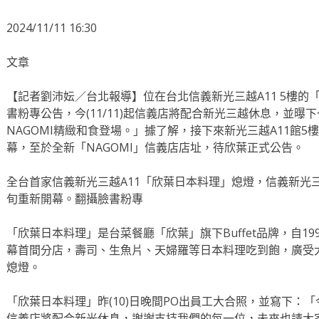
2024/11/11 16:30
文章
【記者劉沛妘／台北報導】位在台北信義新光三越A11 5樓
書粉專公告，今(11/11)起信義店將配合新光三越休息，並
NAGOMI精緻和食登場。」據了解，接下來新光三越A11館5
幕，至於全新「NAGOMI」信義店店址，待欣葉正式公告。
全台首家信義新光三越A11「欣葉日本料理」熄燈，信義新光三越
旬重新開幕。翻攝臉書粉專
「欣葉日本料理」是台菜餐廳「欣葉」旗下Buffet品牌，自199
幕首間分店，壽司、生魚片、天婦羅等日本料理吃到飽，廣受
熄燈。
「欣葉日本料理」昨(10)日晚間PO出員工大合照，並寫下：
信義店將配合新光休息，謝謝支持我們的每一位，未來也請大