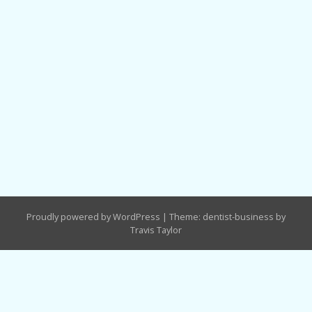
Proudly powered by WordPress
|
Theme: dentist-business by
Travis Taylor