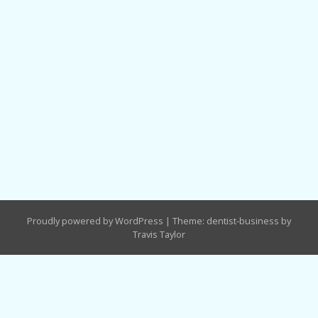
Proudly powered by WordPress
|
Theme: dentist-business by
Travis Taylor