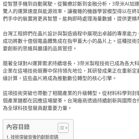
從智慧手機到自動駕駛，從醫療診斷到金融分析，3奈米AI加
驚人的運算速度與能源效率，讓複雜的機器學習模型得以在終
們手中的裝置將更具智慧，能夠即時處理海量數據，提供更精
台灣工程師們在晶片設計與製造過程中展現出卓越的專業能力
成功將數十億個電晶體集成在指甲蓋大小的晶片上。這種技術
要創新的思維與嚴謹的品質管控。
隨著全球對AI運算需求持續增長，3奈米製程技術已成為各大
企業在這場技術競賽中保持領先地位，其研發成果正在重新定
緣計算，這些晶片將成為推動數位轉型的核心引擎。
這項技術突破也帶動了相關產業的升級轉型。從材料科學到封
個產業鏈都在因應這場變革。台灣廠商透過持續創新與國際合
為全球科技發展貢獻重要力量。
內容目錄
技術突破背後的創新密碼