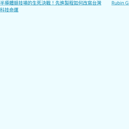
文
半導體競技場的生死決戰！先進製程如何改寫台灣
Rubin
科技命運
章
導
覽