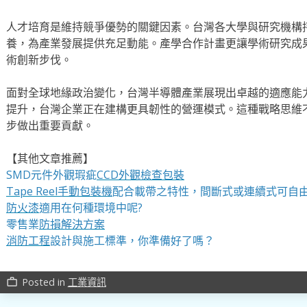
人才培育是維持競爭優勢的關鍵因素。台灣各大學與研究機構
養，為產業發展提供充足動能。產學合作計畫更讓學術研究成
術創新步伐。
面對全球地緣政治變化，台灣半導體產業展現出卓越的適應能
提升，台灣企業正在建構更具韌性的營運模式。這種戰略思維
步做出重要貢獻。
【其他文章推薦】
SMD元件外觀瑕疵
CCD外觀檢查包裝
Tape Reel手動包裝機
配合載帶之特性，間斷式或連續式可自
防火漆
適用在何種環境中呢?
零售業
防損解決方案
消防工程
設計與施工標準，你準備好了嗎？
Posted in
工業資訊
work_outline