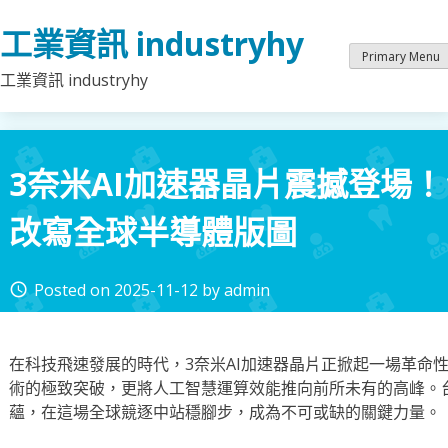
Skip
工業資訊 industryhy
to
content
Primary Menu
工業資訊 industryhy
3奈米AI加速器晶片震撼登場
改寫全球半導體版圖
Posted on
2025-11-12
by
admin
access_time
在科技飛速發展的時代，3奈米AI加速器晶片正掀起一場革命
術的極致突破，更將人工智慧運算效能推向前所未有的高峰。
蘊，在這場全球競逐中站穩腳步，成為不可或缺的關鍵力量。