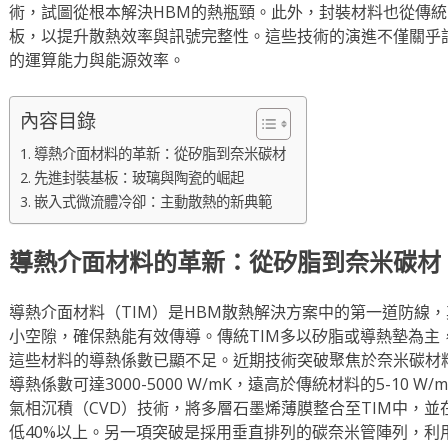
術，試圖從根本解決HBM的熱瓶頸。此外，封裝材料也從傳
板，以提升散熱效率與訊號完整性。這些技術的演進不僅關乎
的運算能力與能源效率。
內容目錄
導熱介面材料的革新：從矽脂到奈米碳材
先進封裝基板：玻璃與陶瓷的崛起
嵌入式微流體冷卻：主動散熱的新典範
導熱介面材料的革新：從矽脂到奈米碳材
導熱介面材料（TIM）是HBM散熱解決方案中的第一道防線
小空隙，確保熱能有效傳導。傳統TIM多以矽脂或導熱墊為主
這些材料的導熱係數已顯不足。近期技術突破聚焦於奈米碳材
導熱係數可達3000-5000 W/mK，遠高於傳統材料的5-10
氣相沉積（CVD）技術，將多層石墨烯薄膜整合至TIM中，並
低40%以上。另一項突破是採用垂直排列的碳奈米管陣列，利