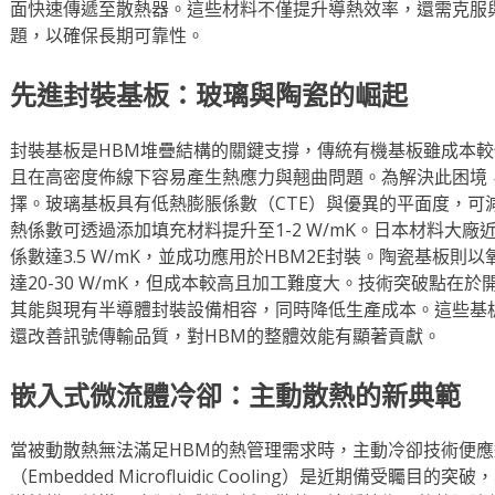
面快速傳遞至散熱器。這些材料不僅提升導熱效率，還需克服
題，以確保長期可靠性。
先進封裝基板：玻璃與陶瓷的崛起
封裝基板是HBM堆疊結構的關鍵支撐，傳統有機基板雖成本較低，但
且在高密度佈線下容易產生熱應力與翹曲問題。為解決此困境
擇。玻璃基板具有低熱膨脹係數（CTE）與優異的平面度，可
熱係數可透過添加填充材料提升至1-2 W/mK。日本材料大
係數達3.5 W/mK，並成功應用於HBM2E封裝。陶瓷基板
達20-30 W/mK，但成本較高且加工難度大。技術突破點在於
其能與現有半導體封裝設備相容，同時降低生產成本。這些基
還改善訊號傳輸品質，對HBM的整體效能有顯著貢獻。
嵌入式微流體冷卻：主動散熱的新典範
當被動散熱無法滿足HBM的熱管理需求時，主動冷卻技術便
（Embedded Microfluidic Cooling）是近期備受矚