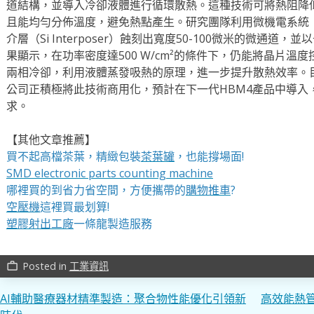
道結構，並導入冷卻液體進行循環散熱。這種技術可將熱阻降
且能均勻分佈溫度，避免熱點產生。研究團隊利用微機電系統（
介層（Si Interposer）蝕刻出寬度50-100微米的微通
果顯示，在功率密度達500 W/cm²的條件下，仍能將晶片溫度
兩相冷卻，利用液體蒸發吸熱的原理，進一步提升散熱效率。
公司正積極將此技術商用化，預計在下一代HBM4產品中導入
求。
【其他文章推薦】
買不起高檔茶葉，精緻包裝
茶葉罐
，也能撐場面!
SMD electronic parts counting machine
哪裡買的到省力省空間，方便攜帶的
購物推車
?
空壓機
這裡買最划算!
塑膠射出工廠
一條龍製造服務
Posted in
工業資訊
work_outline
文
AI輔助醫療器材精準製造：聚合物性能優化引領新
高效能熱管