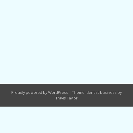
Proudly powered by WordPress
|
Theme: dentist-business by
Travis Taylor