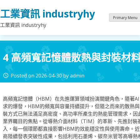
Skip
工業資訊 industryhy
to
content
Primary Menu
工業資訊 industryhy
4 高頻寬記憶體散熱與封裝材
Posted on
2026-04-30
by
admin
access_time
高頻寬記憶體（HBM）在先進運算領域扮演關鍵角色，隨著AI
求的爆發，HBM的頻寬與容量持續提升，但隨之而來的散熱
裝方式已無法滿足高密度、高功率所產生的熱能管理需求，因
業界矚目的焦點。從導熱介面材料（TIM）的革新、先進封裝
入，每一個環節都直接影響HBM的效能穩定性與使用壽命。
商陸續發表突破性成果，包括利用石墨烯、碳奈米管等高導熱