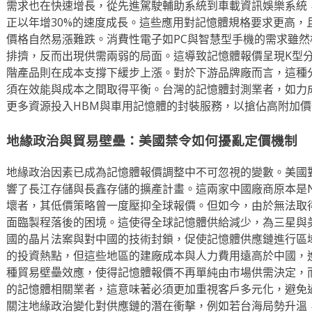
需求也在快速增長，從先進駕駛輔助系統到車載資訊娛樂系統，
正以年增30%的速度成長。這些應用對記憶體規格要求更高，
價格自然易漲難跌。消費性電子如PC與智慧型手機的需求雖
排擠，反而出現供需兩弱的局面。這導致記憶體報價呈現K型
階產品則在成本支撐下緩步上漲。對於下游品牌廠而言，這種
須在效能與成本之間取得平衡。台灣的記憶體封測業者，如力
更多資源投入HBM與車用記憶體的封裝服務，以搶佔高附加
地緣政治與貿易壁壘：美國禁令如何擾亂定價機制
地緣政治因素已成為記憶體報價調整中不可忽視的變數。美國
響了長江存儲與長鑫存儲的擴產計畫。這兩家中國廠商原本是NAN
壞者，其低價策略曾一度壓抑全球報價。但如今，由於無法取
面臨製程落後的困境。這使得全球記憶體供給減少，為三星與
國的晶片法案與對中國的技術封鎖，促使記憶體供應鏈進行區
的投資熱點，但這些地區的建廠成本與人力費用遠高於中國，
種貿易壁壘效應，使得記憶體報價不再單純由市場供需決定，
的記憶體相關業者，這意味著必須更加重視客戶多元化，避免
關注地緣政治變化對供應鏈的潛在衝擊，例如若台海局勢升溫