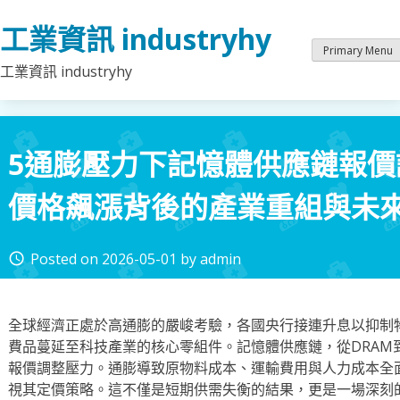
Skip
工業資訊 industryhy
to
content
Primary Menu
工業資訊 industryhy
5通膨壓力下記憶體供應鏈報
價格飆漲背後的產業重組與未
Posted on
2026-05-01
by
admin
access_time
全球經濟正處於高通膨的嚴峻考驗，各國央行接連升息以抑制
費品蔓延至科技產業的核心零組件。記憶體供應鏈，從DRAM到N
報價調整壓力。通膨導致原物料成本、運輸費用與人力成本全
視其定價策略。這不僅是短期供需失衡的結果，更是一場深刻