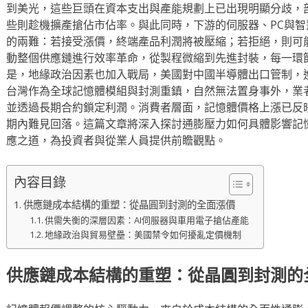
到美光，這些巨頭在資本支出與產能規劃上已出現明顯分歧，
些則趁機擴產搶佔市佔率。與此同時，下游的伺服器、PC與
的兩難：若接受漲價，終端產品利潤將被壓縮；若拒絕，則可
動整個供應鏈進行效率革命，從製程微縮到先進封裝，每一環
是，地緣政治因素也加入戰局，美國對中國半導體出口管制，
台灣作為全球記憶體模組與封測重鎮，自然無法置身事外，業
並透過長期合約鎖定利潤。消費者層面，記憶體價格上漲已反映
期內難見回落。這篇文章將深入探討通膨壓力如何具體影響記
應之道，為投資者與從業人員提供前瞻觀點。
內容目錄
供應鏈成本結構的重塑：從晶圓到封測的全面漲價
供需失衡的深層因素：AI伺服器與車用電子搶佔產能
地緣政治與貿易壁壘：美國禁令如何擾亂定價機制
供應鏈成本結構的重塑：從晶圓到封測的