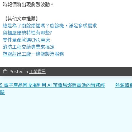
時報價將出現劇烈波動。
【其他文章推薦】
總是為了廚餘煩惱嗎？
廚餘機
，滿足多樣需求
貨櫃屋
優勢特性有哪些?
零件量產就選
CNC車床
消防工程
交給專業來搞定
塑膠射出工廠
一條龍製造服務
Posted in
工業資訊
work_outline
文
5 電子產品回收場利用 AI 辨識易燃鋰電池的實務經
熱源追
驗
章
導
覽