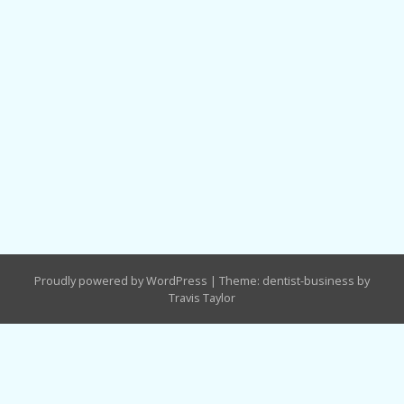
Proudly powered by WordPress
|
Theme: dentist-business by
Travis Taylor