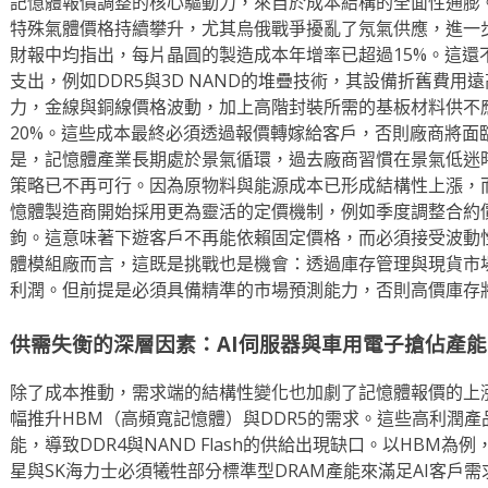
記憶體報價調整的核心驅動力，來自於成本結構的全面性通膨
特殊氣體價格持續攀升，尤其烏俄戰爭擾亂了氖氣供應，進一
財報中均指出，每片晶圓的製造成本年增率已超過15%。這還
支出，例如DDR5與3D NAND的堆疊技術，其設備折舊費
力，金線與銅線價格波動，加上高階封裝所需的基板材料供不應
20%。這些成本最終必須透過報價轉嫁給客戶，否則廠商將面
是，記憶體產業長期處於景氣循環，過去廠商習慣在景氣低迷
策略已不再可行。因為原物料與能源成本已形成結構性上漲，
憶體製造商開始採用更為靈活的定價機制，例如季度調整合約
鉤。這意味著下遊客戶不再能依賴固定價格，而必須接受波動
體模組廠而言，這既是挑戰也是機會：透過庫存管理與現貨市
利潤。但前提是必須具備精準的市場預測能力，否則高價庫存
供需失衡的深層因素：AI伺服器與車用電子搶佔產能
除了成本推動，需求端的結構性變化也加劇了記憶體報價的上漲
幅推升HBM（高頻寬記憶體）與DDR5的需求。這些高利潤
能，導致DDR4與NAND Flash的供給出現缺口。以HBM
星與SK海力士必須犧牲部分標準型DRAM產能來滿足AI客戶