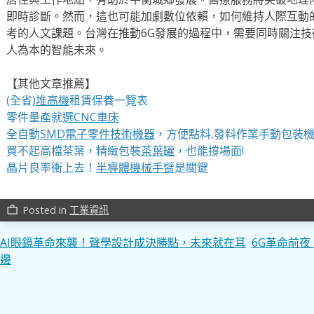
即時診斷。然而，這也可能加劇數位依賴，如何維持人際互動
考的人文課題。台灣在推動6G發展的過程中，需要同時關注
人為本的智能未來。
【其他文章推薦】
(全省)
堆高機
租賃保養一覽表
零件量產就選
CNC車床
全自動
SMD電子零件技術機器
，方便點料,發料作業手動包裝
買不起高檔茶葉，精緻包裝
茶葉罐
，也能撐場面!
晶片良率衝上去！
半導體機械手臂
是關鍵
Posted in
工業資訊
work_outline
文
AI眼鏡革命來襲！聲學設計成決勝點，未來就在耳
6G革命前
邊
章
導