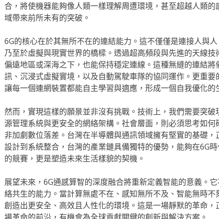
合，將使機器能夠像人類一樣理解周遭環境，甚至超越人類的
域帶來前所未有的突破。
6G的核心在於其無所不在的連結能力。這不僅僅是連接人與
乃至於虛擬與現實世界的橋樑。透過超高頻段與先進的天線技
偏遠地區或深海之下，也能保持穩定連線。這種無縫的連結將
訊、沉浸式虛擬實境，以及自動駕駛車隊的協同運作。更重要
讓每一個連網裝置都能自主學習與適應，形成一個自我優化的
然而，實現這樣的願景並非沒有挑戰。技術上，我們需要突破
源管理系統與更安全的網絡架構。社會層面，則必須思考如何
非加劇數位落差。台灣在半導體與通訊領域擁有堅實的基礎，
設計到系統整合，台灣的產業鏈具備獨特的優勢，能夠在6G
的競賽，更是塑造未來生活樣貌的契機。
展望未來，6G通感算智的深度融合將重新定義智能的意義。
絡共生的能力。當計算無處不在、感知無所不及、智能無時不
創造出更安全、高效且人性化的環境。這是一場靜默的革命，
場革命的前沿，有機會為全球貢獻關鍵的創新與解決方案。