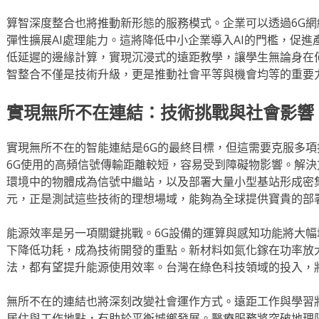
算智深度整合也將推動新形態的服務模式。企業可以透過6G
彈性擴展AI處理能力。這將降低中小企業導入AI的門檻，促
低延遲的邊緣計算，實現沉浸式的遠距教學，讓學生無論身在
智整合不僅是技術升級，更是推動社會平等與機會均等的重要
實現無所不在連結：技術挑戰與社會影響
實現無所不在的智能連結是6G的最終目標，但這需要克服多
6G使用的高頻信號傳輸距離較短，容易受到障礙物影響。解
環境中的物體成為信號中繼站，以及部署大量小型基站形成密
元，正是測試這些技術的理想場域，能夠為全球提供寶貴的部
能源效率是另一項關鍵挑戰。6G設備的運算與感知功能將大
下降低功耗，成為技術開發的重點。新材料如氮化鎵在功率放
法，都有望提升能源使用效率。台灣在綠色科技領域的投入，
無所不在的連結也將深刻改變社會運作方式。遠距工作與學習
居住與工作地點，有助於平衡城鄉發展。醫療服務將突破地理