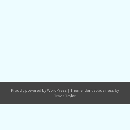
Proudly powered by WordPress
|
Theme: dentist-business by
Travis Taylor