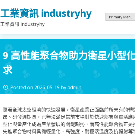
Skip
工業資訊 industryhy
to
content
Primary Menu
工業資訊 industryhy
9 高性能聚合物助力衛星小型
求
Posted on
2026-05-19
by
admin
access_time
隨著全球太空經濟的快速發展，衛星產業正面臨前所未有的轉
昂、研發週期長，已無法滿足當前市場對於快速部署與靈活應
型化與量產化成為產業發展的關鍵趨勢，而高性能聚合物正是
先進聚合物材料具備輕量化、高強度、耐極端溫度及抗輻射等