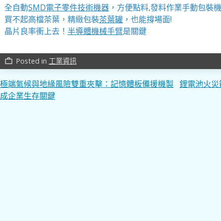
全自動
SMD電子零件技術機器
，方便點料,發料作業手動包裝
買不起高檔茶葉，精緻包裝
茶葉罐
，也能撐場面!
晶片良率衝上去！
半導體機械手臂
是關鍵
Posted in
工業資訊
work_outline
文
極端氣候與地緣風險雙重夾擊：記憶體板備援機製
鋰電池火災
成企業生存關鍵
章
導
覽