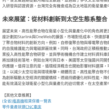
入研發與認證資源，台灣完全有機會成為亞太地區的衛星量產
未來展望：從材料創新到太空生態系整合
展望未來，高性能聚合物在衛星小型化與量產化中的角色將更加
座計劃如Starlink與OneWeb的擴張，市場對低成本、快
了聚合物材料的創新方向。例如，自修復聚合物與導電聚合物
的自我維護能力與電磁屏蔽效果。同時，台灣政府正積極推動
業投入高性能聚合物研發，並與學術機構合作建立材料資料庫
將加速技術落地，例如台灣可與日本、美國等太空強國共同開
供應鏈。值得注意的是，循環經濟概念也開始影響材料選擇，
注，以減少太空垃圾與環境衝擊。總體而言，高性能聚合物不
為創新驅動太空經濟的關鍵橋樑。透過持續優化材料性能、降
能有效滿足全球衛星小型化與量產化的迫切需求，在太空產業
【其他文章推薦】
(全省)
堆高機
租賃保養一覽表
零件量產就選
CNC車床