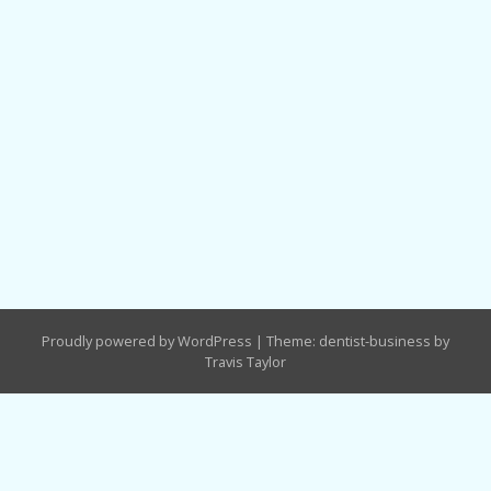
Proudly powered by WordPress
|
Theme: dentist-business by
Travis Taylor