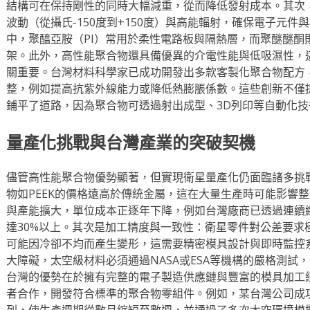
結構可在保持剛性的同時大幅減重，從而降低發射成本。其次
波動（從攝氏-150度到+150度）與高能輻射，確保電子元
中，聚醯亞胺（PI）常用於柔性電路板與隔熱層，而聚醚醚酮
架。此外，高性能聚合物還具備優異的介電性能與低吸濕性，
關重要。台灣材料科學家已成功開發出多款客製化聚合物配方
整，例如提高抗紫外線能力或降低熱膨脹係數。這些創新不僅
鋪平了道路，因為聚合物可透過射出成型、3D列印等自動化
量產化挑戰與台灣產業的突破契機
儘管高性能聚合物優勢顯著，但實現衛星量產化仍面臨諸多挑
物如PEEK的價格遠高於傳統金屬，這在大量生產時可能影響
與產能擴大，單位成本正逐年下降，例如台灣廠商已透過連續
達30%以上。其次是加工精度與一致性：衛星零件對公差要求
可能因冷卻不均而產生變形，這需要精密模具設計與即時監控
大障礙，太空級材料必須通過NASA或ESA等機構的嚴格測試
台灣的優勢在於擁有完整的電子製造供應鏈與豐富的模具加工
者合作，開發符合標準的聚合物零組件。例如，某台灣公司成
列，使生產週期從數月縮短至數週，並通過了多次太空環境模