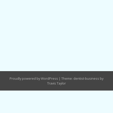
Proudly powered by WordPress
|
Theme: dentist-business by
Travis Taylor