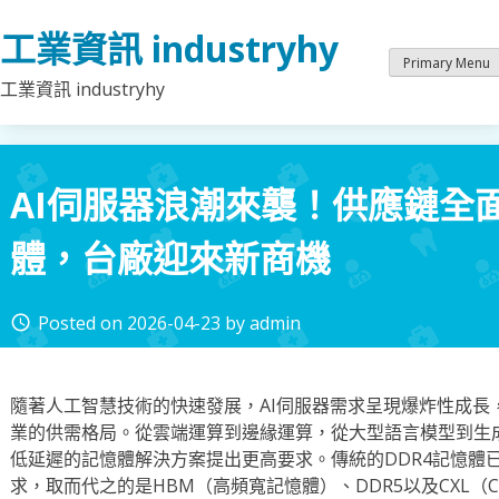
Skip
工業資訊 industryhy
to
content
Primary Menu
工業資訊 industryhy
AI伺服器浪潮來襲！供應鏈全
體，台廠迎來新商機
Posted on
2026-04-23
by
admin
access_time
隨著人工智慧技術的快速發展，AI伺服器需求呈現爆炸性成長
業的供需格局。從雲端運算到邊緣運算，從大型語言模型到生成
低延遲的記憶體解決方案提出更高要求。傳統的DDR4記憶體已
求，取而代之的是HBM（高頻寬記憶體）、DDR5以及CXL（Compu