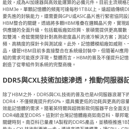
能效，成為AI加速器與高效能運算的必備元件。目前主流規格已
HBM3e，單顆記憶體的頻寬可達每秒1TB以上，遠超過傳統
要先進的封裝能力，還需要與GPU或ASIC晶片進行緊密協同設
HBM整合的關鍵，透過將多顆HBM堆疊在邏輯晶片旁，實現
供應鏈的全面升級，包括載板廠如欣興、景碩需提供更高層數、
如雙鴻、奇鋐需開發針對高熱密度晶片的液冷解決方案；測試
頻、高精度的探針卡與測試座。此外，記憶體模組廠如威剛、
品，儘管HBM目前多直接整合在系統級封裝中，但隨著AI應
組的需求可能逐步浮現。整體而言，HBM的普及不僅提升記
創造了從零組件到系統的完整商機。
DDR5與CXL技術加速滲透，推動伺服器
除了HBM之外，DDR5與CXL技術的普及也是AI伺服器浪潮下
DDR4，不僅頻寬提升約50%，還具備更低的功耗與更高的容
效能記憶體的需求。隨著英特爾與超微新款伺服器平台全面支援
DDR4過渡至DDR5。這對於台灣記憶體廠商如南亞科、華邦
關鍵時刻。南亞科已量產1A製程的DDR5產品，並積極推進1
能力。CXL技術則更進一步，透過高速互連標準，讓CPU、G