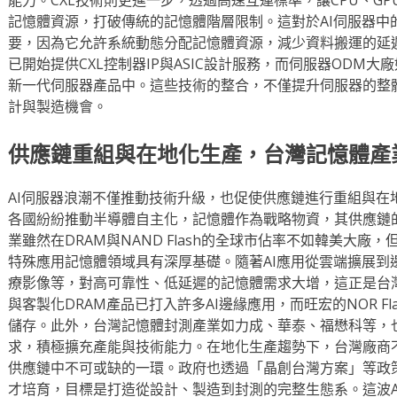
記憶體資源，打破傳統的記憶體階層限制。這對於AI伺服器中
要，因為它允許系統動態分配記憶體資源，減少資料搬運的延遲
已開始提供CXL控制器IP與ASIC設計服務，而伺服器ODM大
新一代伺服器產品中。這些技術的整合，不僅提升伺服器的整
計與製造機會。
供應鏈重組與在地化生產，台灣記憶體產
AI伺服器浪潮不僅推動技術升級，也促使供應鏈進行重組與在
各國紛紛推動半導體自主化，記憶體作為戰略物資，其供應鏈
業雖然在DRAM與NAND Flash的全球市佔率不如韓美大
特殊應用記憶體領域具有深厚基礎。隨著AI應用從雲端擴展到
療影像等，對高可靠性、低延遲的記憶體需求大增，這正是台灣廠
與客製化DRAM產品已打入許多AI邊緣應用，而旺宏的NOR Fl
儲存。此外，台灣記憶體封測產業如力成、華泰、福懋科等，也
求，積極擴充產能與技術能力。在地化生產趨勢下，台灣廠商
供應鏈中不可或缺的一環。政府也透過「晶創台灣方案」等政
才培育，目標是打造從設計、製造到封測的完整生態系。這波A