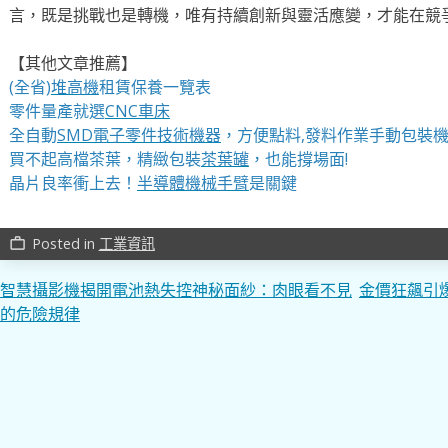
言，既是挑戰也是轉機，唯有持續創新與靈活應變，才能在競
【其他文章推薦】
(全省)
堆高機
租賃保養一覽表
零件量產就選
CNC車床
全自動
SMD電子零件技術機器
，方便點料,發料作業手動包裝
買不起高檔茶葉，精緻包裝
茶葉罐
，也能撐場面!
晶片良率衝上去！
半導體機械手臂
是關鍵
Posted in
工業資訊
work_outline
文
智慧攝影機揭開電池熱失控神秘面紗：肉眼看不見
金價狂飆引
的危險規律
章
導
覽