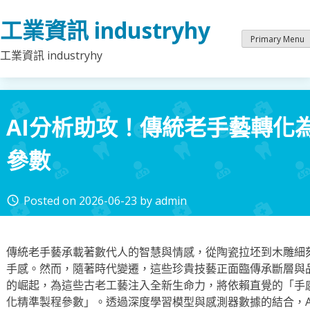
Skip
工業資訊 industryhy
to
content
Primary Menu
工業資訊 industryhy
AI分析助攻！傳統老手藝轉化
參數
Posted on
2026-06-23
by
admin
access_time
傳統老手藝承載著數代人的智慧與情感，從陶瓷拉坯到木雕細
手感。然而，隨著時代變遷，這些珍貴技藝正面臨傳承斷層與品
的崛起，為這些古老工藝注入全新生命力，將依賴直覺的「手
化精準製程參數」。透過深度學習模型與感測器數據的結合，A