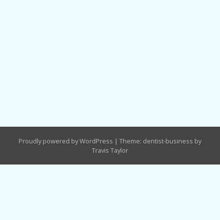
Proudly powered by WordPress
|
Theme: dentist-business by
Travis Taylor